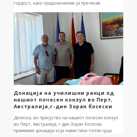
гордост, како градоначалник ја пречекав
Илинденската коњаница во нашето историско село
Сливово. Оттука, заедно со коњаниците
продолживме кон селото Лактиње. Во знак на
длабока почит кон нашите предци и херои, кои низ
историјата се бореа за слободна Македонија,
положивме свежо цвеќе на спомен-обележјата. […]
Донација на училишни ранци од
нашиот почесен конзул во Перт,
Австралија,г-дин Зоран Ќосески
Денеска, во присуство на нашиот почесен конзул
во Перт, Австралија, г-дин Зоран Ќосески,
примивме донација која навистина топли срца.
Сите наши 17 првачиња добија прекрасни, целосно