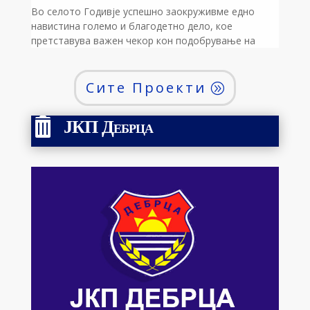
Во селото Годивје успешно заокруживме едно
навистина големо и благодетно дело, кое
претставува важен чекор кон подобрување на
животниот стандард на мештаните. По цели
децении чекање и слушање празни ветувања во
минатото, конечно го асфалтиравме патот што
Сите Проекти
води до селската црква „Св. Ѓорѓија“,
овозможувајќи им на верниците и на сите
ЈКП Дебрца

посетители достоинствен и лесен пристап […]