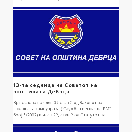
општината Дебрца (“Службен гласник на
општината Дебрца”, број 3/2005), донесувам: Р
Е Ш Е Н И Е за свикување на 14-та седница на
Советот на општината Дебрца Ја […]
13-та седница на Советот на
општината Дебрца
Врз основа на член 39 став 2 од Законот за
локалната самоуправа (“Службен весник на РМ”,
број 5/2002) и член 22, став 2 од Статутот на
општината Дебрца (“Службен гласник на
општината Дебрца”, број 3/2005), донесувам: Р