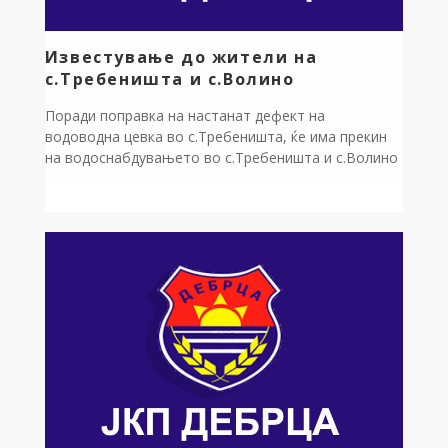
Известување до жители на
с.Требеништа и с.Волино
Поради поправка на настанат дефект на
водоводна цевка во с.Требеништа, ќе има прекин
на водоснабдувањето во с.Требеништа и с.Волино
на ден 07.08.2026 година Петок од 08 часот до
санирањето на дефектот. ЈП за комунална дејност
Дебрца