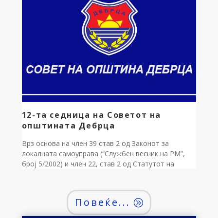
Е Ш Е Н И Е за свикување на 13-та седница на
Советот на општината Дебрца Ја […]
12-та седница на Советот на
општината Дебрца
Врз основа на член 39 став 2 од Законот за
локалната самоуправа (“Службен весник на РМ”,
број 5/2002) и член 22, став 2 од Статутот на
општината Дебрца (“Службен гласник на
општината Дебрца”, број 3/2005), донесувам: Р
Е Ш Е Н И Е за свикување на 12-та седница на
Повеќе...
Советот на општината Дебрца Ја […]