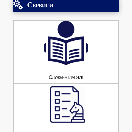
Сервиси

Службен гласник