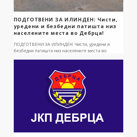
ПОДГОТВЕНИ ЗА ИЛИНДЕН: Чисти,
уредени и безбедни патишта низ
населените места во Дебрца!
ПОДГОТВЕНИ ЗА ИЛИНДЕН: Чисти, уредени и
безбедни патишта низ населените места во
Дебрца! Најголемиот македонски празник,
симболот на нашиот непокор и традиција, го
пречекуваме онака како што најдобро умееме –
работно и на терен! За поголема безбедност во
сообраќајот и уреден лик на нашата општина, овие
денови интензивно вршиме расчистување на
крајпатната вегетација и проширување […]