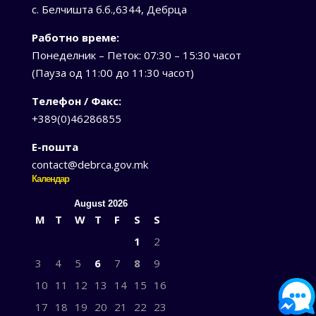
с. Белчишта б.б.,6344, Дебрца
Работно време:
Понеделник – Петок: 07:30 – 15:30 часот
(Пауза од 11:00 до 11:30 часот)
Телефон / Факс:
+389(0)46286855
Е-пошта
contact@debrca.gov.mk
Календар
August 2026
M
T
W
T
F
S
S
1
2
3
4
5
6
7
8
9
10
11
12
13
14
15
16
17
18
19
20
21
22
23