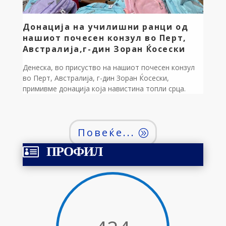
Донација на училишни ранци од
нашиот почесен конзул во Перт,
Австралија,г-дин Зоран Ќосески
Денеска, во присуство на нашиот почесен конзул
во Перт, Австралија, г-дин Зоран Ќосески,
примивме донација која навистина топли срца.
Сите наши 17 првачиња добија прекрасни, целосно
опремени училишни ранчиња со сиот потребен
прибор за успешен старт на нивната најубава
Повеќе...
животна авантура! Ова е дело на г-дин Драган
Капинков, наш иселеник по потекло од битолско
ПРОФИЛ

Цапари […]