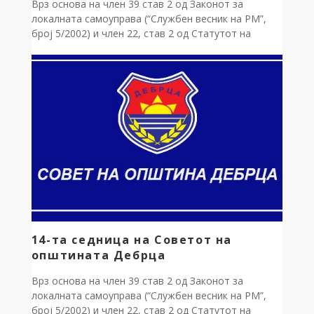
Врз основа на член 39 став 2 од Законот за
локалната самоуправа (“Службен весник на РМ”,
број 5/2002) и член 22, став 2 од Статутот на
општината Дебрца (“Службен гласник на
општината Дебрца”, број 3/2005), донесувам: Р
Е Ш Е Н И Е за свикување на 15-та седница на
Советот на општината Дебрца […]
14-та седница на Советот на
општината Дебрца
Врз основа на член 39 став 2 од Законот за
локалната самоуправа (“Службен весник на РМ”,
број 5/2002) и член 22, став 2 од Статутот на