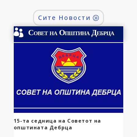
опремени училишни ранчиња со сиот потребен
прибор за успешен старт на нивната најубава
Сите Новости
животна авантура! Ова е дело на г-дин Драган
Капинков, наш иселеник по потекло од битолско
Совет на Општина Дебрца

Цапари […]
15-та седница на Советот на
општината Дебрца