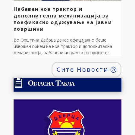
Набавен нов трактор и
дополнителна механизација за
поефикасно одржување на јавни
површини
Во Општина Дебрца денес официјално беше
извршен прием на нов трактор и дополнителна
механизација, набавени во рамки на проектот
„Опремување на ЈКП Дебрца“, кој се реализира
преку Центарот за развој на Југозападниот плански
Сите Новости
регион, со поддршка од Министерството за
локална самоуправа. На приемот присуствуваа
Огласна Табла

градоначалникот на Општина Дебрца, Златко
Сиљаноски, и директорот на Центарот за […]