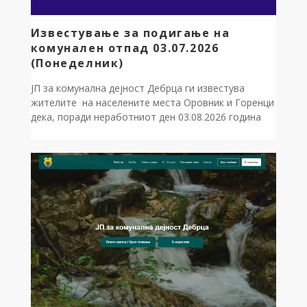
Известување за подигање на
комунален отпад 03.07.2026
(Понеделник)
ЈП за комунална дејност Дебрца ги известува
жителите на населените места Оровник и Горенци
дека, поради неработниот ден 03.08.2026 година
(понеделник), редовно подигање на комуналниот
одпад нема да се изврши според вообичаениот
распоред. Подигање на одпадот ќе се изврши во
Вторник,04.08.2026 година Ви благодариме на
разбирањето