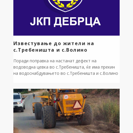
Известување до жители на
с.Требеништа и с.Волино
Поради поправка на настанат дефект на
водоводна цевка во с.Требеништа, ќе има прекин
на водоснабдувањето во с.Требеништа и с.Волино
на ден 07.08.2026 година Петок од 08 часот до
санирањето на дефектот. ЈП за комунална дејност
Дебрца