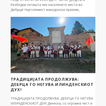
безбедни патишта низ населените места во
Дебрца! Најголемиот македонски празник,
симболот на нашиот непокор и традиција, го
пречекуваме онака како што најдобро умееме –
работно и на терен! За поголема безбедност во
сообраќајот и уреден лик на нашата општина, овие
денови интензивно вршиме расчистување на
крајпатната вегетација и проширување […]
ТРАДИЦИЈАТА ПРОДОЛЖУВА:
ДЕБРЦА ГО НЕГУВА ИЛИНДЕНСКИОТ
ДУХ!
ТРАДИЦИЈАТА ПРОДОЛЖУВА: ДЕБРЦА ГО НЕГУВА
ИЛИНДЕНСКИОТ ДУХ! Денеска, со огромна чест и