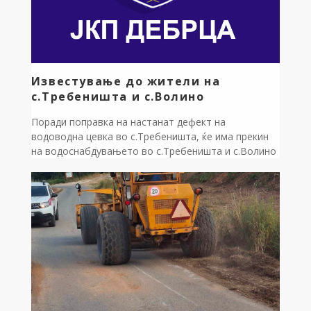
Известување до жители на
с.Требеништа и с.Волино
Поради поправка на настанат дефект на
водоводна цевка во с.Требеништа, ќе има прекин
на водоснабдувањето во с.Требеништа и с.Волино
на ден 07.08.2026 година Петок од 08 часот до
санирањето на дефектот. ЈП за комунална дејност
Дебрца