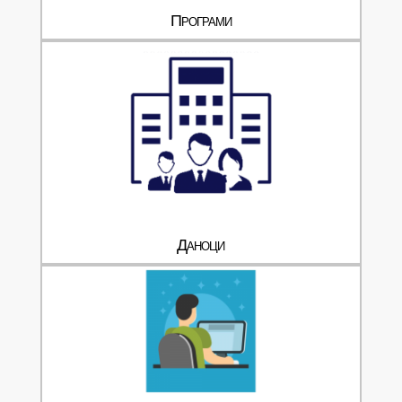
Програми
Даноци