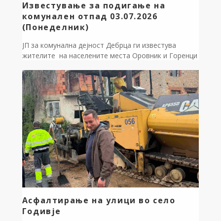
Известување за подигање на
комунален отпад 03.07.2026
(Понеделник)
ЈП за комунална дејност Дебрца ги известува
жителите на населените места Оровник и Горенци
дека, поради неработниот ден 03.08.2026 година
(понеделник), редовно подигање на комуналниот
одпад нема да се изврши според вообичаениот
распоред. Подигање на одпадот ќе се изврши во
Вторник,04.08.2026 година Ви благодариме на
разбирањето
Асфалтирање на улици во село
Годивје