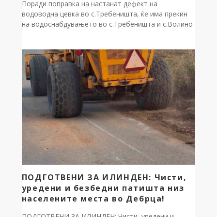
Поради поправка на настанат дефект на
водоводна цевка во с.Требеништа, ќе има прекин
на водоснабдувањето во с.Требеништа и с.Волино
на ден 07.08.2026 година Петок од 08 часот до
санирањето на дефектот. ЈП за комунална дејност
Дебрца
ПОДГОТВЕНИ ЗА ИЛИНДЕН: Чисти,
уредени и безбедни патишта низ
населените места во Дебрца!
ПОДГОТВЕНИ ЗА ИЛИНДЕН: Чисти, уредени и