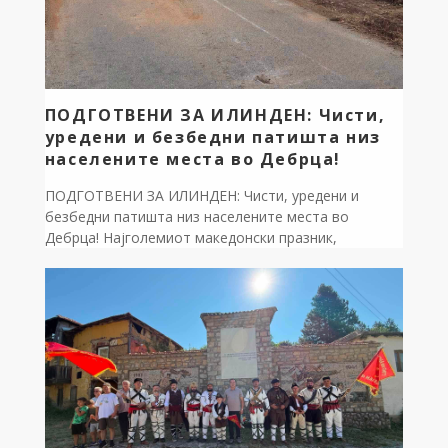
ПОДГОТВЕНИ ЗА ИЛИНДЕН: Чисти,
уредени и безбедни патишта низ
населените места во Дебрца!
ПОДГОТВЕНИ ЗА ИЛИНДЕН: Чисти, уредени и
безбедни патишта низ населените места во
Дебрца! Најголемиот македонски празник,
симболот на нашиот непокор и традиција, го
пречекуваме онака како што најдобро умееме –
работно и на терен! За поголема безбедност во
сообраќајот и уреден лик на нашата општина, овие
денови интензивно вршиме расчистување на
крајпатната вегетација и проширување […]