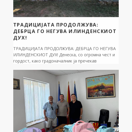
ТРАДИЦИЈАТА ПРОДОЛЖУВА:
ДЕБРЦА ГО НЕГУВА ИЛИНДЕНСКИОТ
ДУХ!
ТРАДИЦИЈАТА ПРОДОЛЖУВА: ДЕБРЦА ГО НЕГУВА
ИЛИНДЕНСКИОТ ДУХ! Денеска, со огромна чест и
гордост, како градоначалник ја пречекав
Илинденската коњаница во нашето историско село
Сливово. Оттука, заедно со коњаниците
продолживме кон селото Лактиње. Во знак на
длабока почит кон нашите предци и херои, кои низ
историјата се бореа за слободна Македонија,
положивме свежо цвеќе на спомен-обележјата. […]