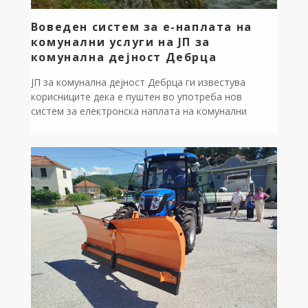
Воведен систем за е-наплата на
комунални услуги на ЈП за
комунална дејност Дебрца
ЈП за комунална дејност Дебрца ги известува
корисниците дека е пуштен во употреба нов
систем за електронска наплата на комунални
услуги преку веб-страницата на претпријатието.
Преку системот за е-наплата, корисниците можат
брзо и едноставно да ги платат своите фактури
online со внесување на бројот на фактурата и e-
mail адреса. Доколку корисникот не го знае бројот
[…]