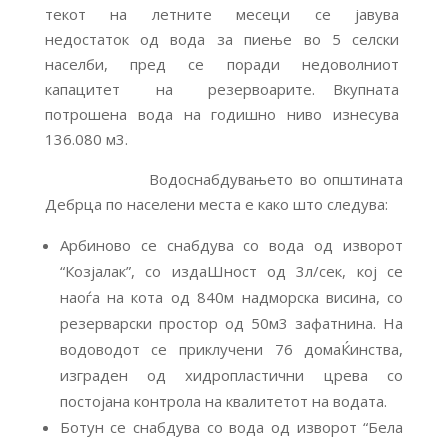
текот на летните месеци се јавува
недостаток од вода за пиење во 5 селски
населби, пред се поради недоволниот
капацитет на резервоарите. Вкупната
потрошена вода на годишно ниво изнесува
136.080 м3.
Водоснабдувањето во општината
Дебрца по населени места е како што следува:
Арбиново се снабдува со вода од изворот
“Козјалак”, со издаШност од 3л/сек, кој се
наоѓа на кота од 840м надморска висина, со
резерварски простор од 50м3 зафатнина. На
водоводот се приклучени 76 домаЌинства,
изграден од хидропластични црева со
постојана контрола на квалитетот на водата.
Ботун се снабдува со вода од изворот “Бела