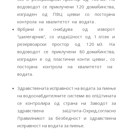
водоводот се приклучени 120 домаЌинства,
изграден од ПВЦ цевки со постојана
контрола на квалитетот на водата .
Врбјани се снабдува од изворот
“шилегарник”, со издаШност од 1 л/сек и
резервоарски простор од 120 м3. На
водоводот се приклучени 80 домаЌинства,
изграден е од пластични конти цевки , со
постојана контрола на квалитетот на
водата.
Здравствената исправност на водата за пиење
на водоснабдителните системи во опШтината
се контролира од страна на Заводот за
здравствена заШтита-Охрид,согласно
Правилникот за безбедност и здравствена
исправност на водата за пиење.