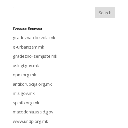
Поважни Линкови
gradezna-dozvola.mk
e-urbanizam.mk
gradezno-zemjiste.mk
uslugi.gov.mk
opm.org.mk
antikorupcija.org.mk
mls.gov.mk
spinfo.org.mk
macedonia.usaid.gov
www.undp.org.mk