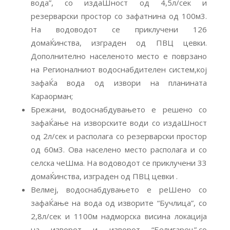
вода”, со издаШност од 4,5л/сек и
резерварски простор со зафатнина од 100м3.
На водоводот се приклучени 126
домаЌинства, изграден од ПВЦ цевки.
Дополнително населеното место е поврзано
на Регионалниот водоснабдителен систем,кој
зафаЌа вода од извори на планината
Караорман;
Брежани, водоснабдувањето е решено со
зафаЌање на изворските води со издаШност
од 2л/сек и располага со резерварски простор
од 60м3. Ова населено место располага и со
селска чеШма. На водоводот се приклучени 33
домаЌинства, изграден од ПВЦ цевки .
Велмеј, водоснабдувањето е реШено со
зафаЌање на вода од изворите “Бучлица”, со
2,8л/сек и 1100м надморска висина локација
на изворот и изворот “Белигарец”,со