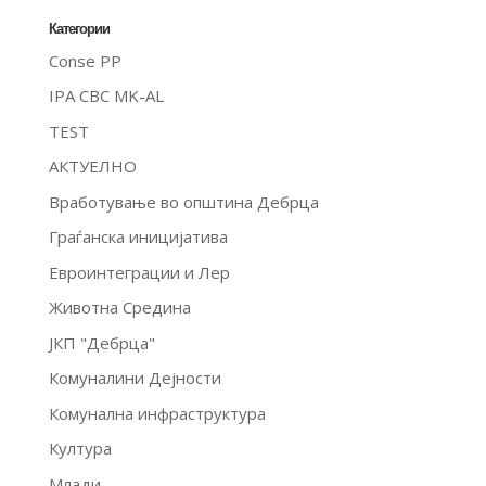
Категории
Conse PP
IPA CBC MK-AL
TEST
АКТУЕЛНО
Вработување во општина Дебрца
Граѓанска иницијатива
Евроинтеграции и Лер
Животна Средина
ЈКП "Дебрца"
Комуналини Дејности
Комунална инфраструктура
Култура
Млади