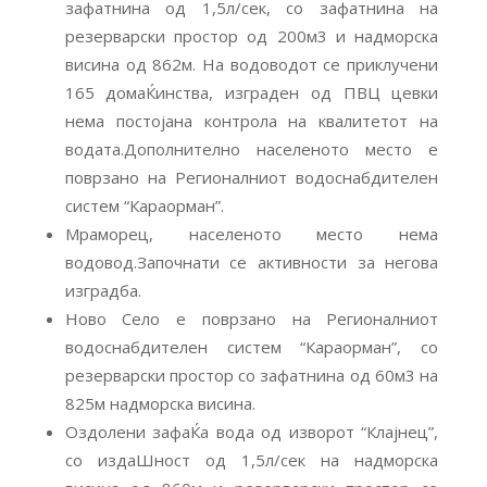
зафатнина од 1,5л/сек, со зафатнина на
резерварски простор од 200м3 и надморска
висина од 862м. На водоводот се приклучени
165 домаЌинства, изграден од ПВЦ цевки
нема постојана контрола на квалитетот на
водата.Дополнително населеното место е
поврзано на Регионалниот водоснабдителен
систем “Караорман”.
Мраморец, населеното место нема
водовод.Започнати се активности за негова
изградба.
Ново Село е поврзано на Регионалниот
водоснабдителен систем “Караорман”, со
резерварски простор со зафатнина од 60м3 на
825м надморска висина.
Оздолени зафаЌа вода од изворот “Клајнец”,
со издаШност од 1,5л/сек на надморска