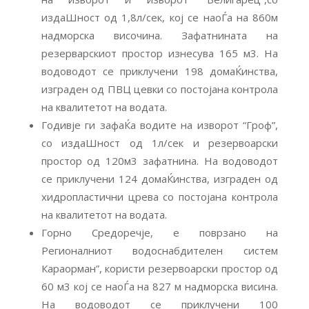
издаШност од 1,8л/сек, кој се наоЃа на 860м
надморска височина. Зафатнината на
резерварскиот простор изнесува 165 м3. На
водоводот се приклучени 198 домаЌинства,
изграден од ПВЦ цевки со постојана контрола
на квалитетот на водата.
Годивје ги зафаЌа водите на изворот “Гроф”,
со издаШност од 1л/сек и резервоарски
простор од 120м3 зафатнина. На водоводот
се приклучени 124 домаЌинства, изграден од
хидропластични црева со постојана контрола
на квалитетот на водата.
Горно Средоречје, е поврзано на
Регионалниот водоснабдителен систем
Караорман”, користи резервоарски простор од
60 м3 кој се наоЃа на 827 м надморска висина.
На водоводот се приклучени 100