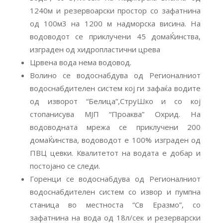
1240м и резервоарски простор со зафатнина
од 100м3 на 1200 м надморска висина. На
водоводот се приклучени 45 домаЌинства,
изграден од хидропластични црева
Црвена вода нема водовод.
Волино се водоснабдува од Регионалниот
водоснабдителен систем кој ги зафаќа водите
од изворот “Белица”,СтруШко и со кој
стопанисува МЈП “Проаква” Охрид. На
водоводната мрежа се приклучени 200
домаЌинства, водоводот е 100% изграден од
ПВЦ цевки. Квалитетот на водата е добар и
постојано се следи.
Горенци се водоснабдува од Регионалниот
водоснабдителен систем со извор и пумпна
станица во местноста “Св Еразмо”, со
зафатнина на вода од 18л/сек и резерварски