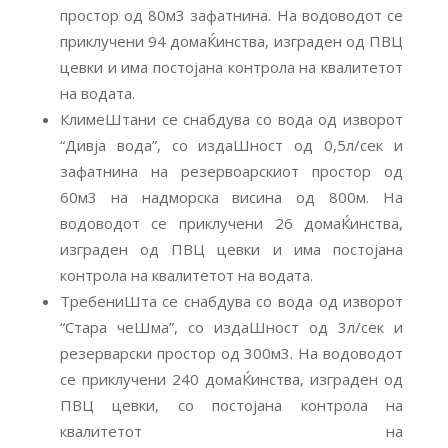
простор од 80м3 зафатнина. На водоводот се
приклучени 94 домаЌинства, изграден од ПВЦ
цевки и има постојана контрола на квалитетот
на водата.
КлимеШтани се снабдува со вода од изворот
“Дивја вода”, со издаШност од 0,5л/сек и
зафатнина на резервоарскиот простор од
60м3 на надморска висина од 800м. На
водоводот се приклучени 26 домаЌинства,
изграден од ПВЦ цевки и има постојана
контрола на квалитетот на водата.
ТребениШта се снабдува со вода од изворот
“Стара чеШма”, со издаШност од 3л/сек и
резерварски простор од 300м3. На водоводот
се приклучени 240 домаЌинства, изграден од
ПВЦ цевки, со постојана контрола на
квалитетот на