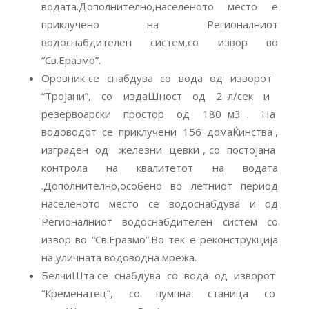
водата.Дополнително,населеното место е
приклучено на Регионалниот
водоснабдителен систем,со извор во
“Св.Еразмо”.
Оровник се снабдува со вода од изворот
“Тројани”, со издаШност од 2 л/сек и
резервоарски простор од 180 м3 . На
водоводот се приклучени 156 домаЌинства ,
изграден од железни цевки , со постојана
контрола на квалитетот на водата
.Дополнително,особено во летниот период
населеното место се водоснабдува и од
Регионалниот водоснабдителен систем со
извор во “Св.Еразмо”.Во тек е реконструкција
на уличната водоводна мрежа.
БелчиШта се снабдува со вода од изворот
“Кременатец”, со пумпна станица со