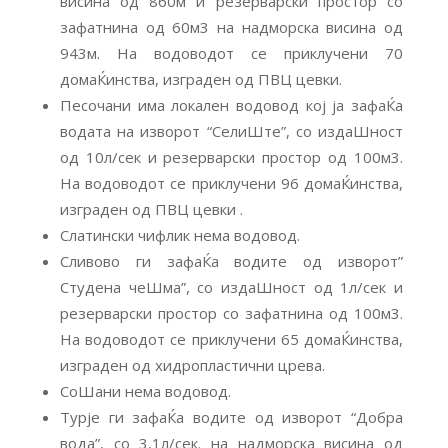
висина од 860м и резерварски простор со
зафатнина од 60м3 на надморска висина од
943м. На водоводот се приклучени 70
домаЌинства, изграден од ПВЦ цевки.
Песочани има локален водовод кој ја зафаЌа
водата на изворот “СелиШте”, со издаШност
од 10л/сек и резерварски простор од 100м3.
На водоводот се приклучени 96 домаЌинства,
изграден од ПВЦ цевки .
Слатински чифлик нема водовод.
Сливово ги зафаЌа водите од изворот”
Студена чеШма”, со издаШност од 1л/сек и
резерварски простор со зафатнина од 100м3.
На водоводот се приклучени 65 домаЌинства,
изграден од хидропластични црева.
СоШани нема водовод.
Турје ги зафаЌа водите од изворот “Добра
вода”, со 3,1л/сек. на надморска висина од