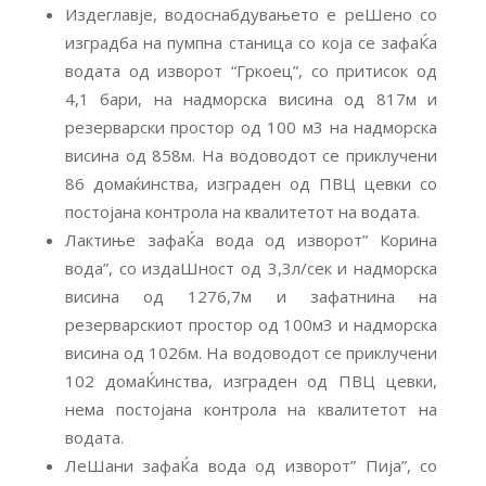
Издеглавје, водоснабдувањето е реШено со
изградба на пумпна станица со која се зафаЌа
водата од изворот “Гркоец”, со притисок од
4,1 бари, на надморска висина од 817м и
резерварски простор од 100 м3 на надморска
висина од 858м. На водоводот се приклучени
86 домаќинства, изграден од ПВЦ цевки со
постојана контрола на квалитетот на водата.
Лактиње зафаЌа вода од изворот” Корина
вода”, со издаШност од 3,3л/сек и надморска
висина од 1276,7м и зафатнина на
резерварскиот простор од 100м3 и надморска
висина од 1026м. На водоводот се приклучени
102 домаЌинства, изграден од ПВЦ цевки,
нема постојана контрола на квалитетот на
водата.
ЛеШани зафаЌа вода од изворот” Пија”, со