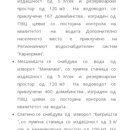
издаШност од 5 л/сек и резервоарски
простор од 120 м3 . На водоводот се
приклучени 167 домаЌинства , изграден од
ПВЦ цевки со постојана контрола на
квалитетот на водата .Дополнително
населеното место е приклучено на
Регионалниот водоснабдителен систем
“Караорман”.
МеШеиШта се снабдува со вода од
изворот “Маналака”, со пумпна станица со
издаШност од 5 л/сек и резервоарски
простор од 120 м3 . На водоводот се
приклучени 400 домаЌинства , изграден од
ПВЦ цевки со постојана контрола на
квалитетот на водата .
Слатино се снабдува од изворот “БигриШта
“, со пумпна станица со издаШност од 3 л/
сек и резервоарски простор од 100 м3. На