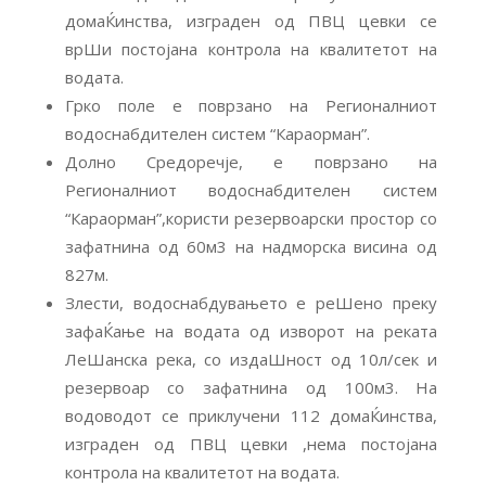
домаЌинства, изграден од ПВЦ цевки се
врШи постојана контрола на квалитетот на
водата.
Грко поле е поврзано на Регионалниот
водоснабдителен систем “Караорман”.
Долно Средоречје, е поврзано на
Регионалниот водоснабдителен систем
“Караорман”,користи резервоарски простор со
зафатнина од 60м3 на надморска висина од
827м.
Злести, водоснабдувањето е реШено преку
зафаЌање на водата од изворот на реката
ЛеШанска река, со издаШност од 10л/сек и
резервоар со зафатнина од 100м3. На
водоводот се приклучени 112 домаЌинства,
изграден од ПВЦ цевки ,нема постојана
контрола на квалитетот на водата.