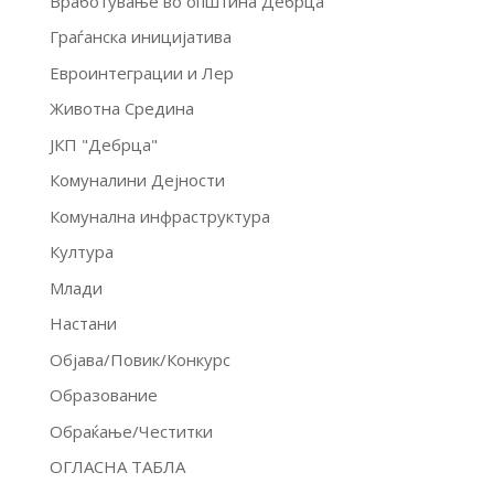
Вработување во општина Дебрца
Граѓанска иницијатива
Евроинтеграции и Лер
Животна Средина
ЈКП "Дебрца"
Комуналини Дејности
Комунална инфраструктура
Култура
Млади
Настани
Објава/Повик/Конкурс
Образование
Обраќање/Честитки
ОГЛАСНА ТАБЛА