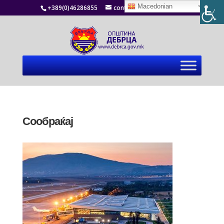
Macedonian
+389(0)46286855
contact@debrca.gov.mk
Сообраќај