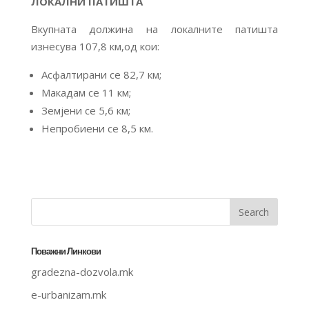
ЛОКАЛНИ ПАТИШТА
Вкупната должина на локалните патишта
изнесува 107,8 км,од кои:
Асфалтирани се 82,7 км;
Макадам се 11 км;
Земјени се 5,6 км;
Непробиени се 8,5 км.
Поважни Линкови
gradezna-dozvola.mk
e-urbanizam.mk