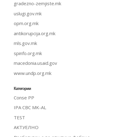
gradezno-zemjiste.mk
uslugi.gov.mk
opm.org.mk
antikorupcija.org.mk
mls.gov.mk
spinfo.org.mk
macedonia.usaid.gov
www.undp.org.mk
Категории
Conse PP
IPA CBC MK-AL
TEST
АКТУЕЛНО