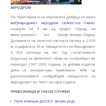
АЕРОДРОМ
На територијата на општината Дебрца се наоѓа
меѓународниот аеродром Св.Апостол Павле
,
лоциран на 9 км од градот Охрид, на
магистралниот пат Скопје-Кичево-Охрид.
Должината на полетно-слетната патека е 2.550
м, а ширината 45 м. Капацитетот на Аеродромот
е 300 патници на час. Од статистичките
податоци за физичкиот обем на сообраЌајот во
периодот 1997-2003 година, се добива податок
дека се искористува приближно 40% од
расположливите сообраЌајни капацитети на
Аеродромот во текот на една година.
ПРЕВОЗНИЦИ И ТАКСИ СЛУЖБИ
Пупе Компани ДООЕЛ (возен ред)