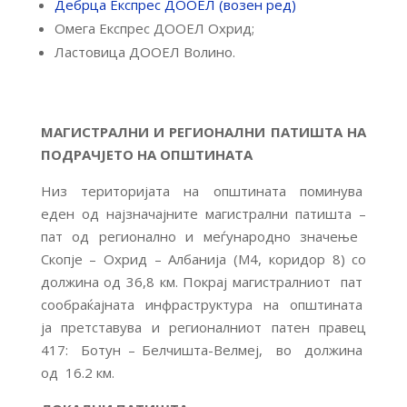
Дебрца Експрес ДООЕЛ (возен ред)
Омега Експрес ДООЕЛ Охрид;
Ластовица ДООЕЛ Волино.
МАГИСТРАЛНИ И РЕГИОНАЛНИ ПАТИШТА НА
ПОДРАЧЈЕТО НА ОПШТИНАТА
Низ територијата на општината поминува
еден од најзначајните магистрални патишта –
пат од регионално и меѓународно значење
Скопје – Охрид – Албанија (М4, коридор 8) со
должина од 36,8 км. Покрај магистралниот пат
сообраќајната инфраструктура на општината
ја претставува и регионалниот патен правец
417: Ботун – Белчишта-Велмеј, во должина
од 16.2 км.