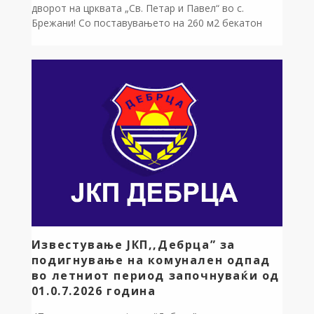
дворот на црквата „Св. Петар и Павел“ во с.
Брежани! Со поставувањето на 260 м2 бекатон
плочки, просторот околу храмот го добива својот
вистински и достоен лик, токму во пресрет на
празникот Петровден. Продолжуваме да работиме
и да градиме во секое населено место во нашата
Дебрца.
Известување ЈКП,,Дебрца” за
подигнување на комунален одпад
во летниот период започнуваќи од
01.0.7.2026 година