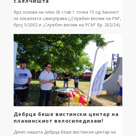
с.Белчишта
Врз основа на член 36 став 1 точка 15 од Законот
за локалната самоуправа („Службен весник на РМ“,
број 5/2002 и „Службен весник на РСМ“ бр. 202/24),
член 17-а став 2 од Законот за Јавните
претпријатија („Службен весник на РМ“ број 38/96,
9/97, 6/02, 40/03, 49/06, 22/07, 83/09, 97/10, 6/12,
119/13, 41/14, 138/14, 25/15, 61/15, […]
Дебрца беше вистински центар на
планинскиот велосипедизам!
Денес нашата Дебрца беше вистински центар на