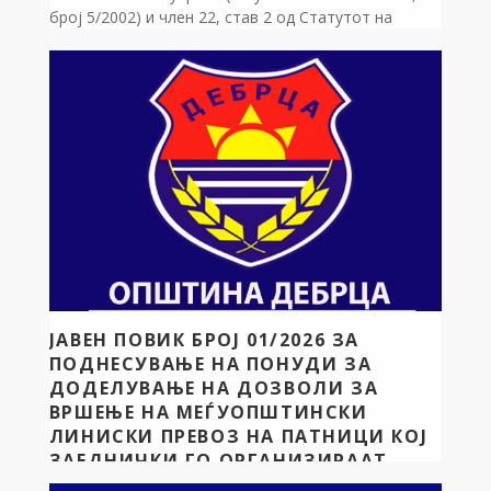
број 5/2002) и член 22, став 2 од Статутот на
општината Дебрца (“Службен гласник на
општината Дебрца”, број 3/2005), донесувам: Р
Е Ш Е Н И Е за свикување на 13-та седница на
Советот на општината Дебрца Ја […]
ЈАВЕН ПОВИК БРОЈ 01/2026 ЗА
ПОДНЕСУВАЊЕ НА ПОНУДИ ЗА
ДОДЕЛУВАЊЕ НА ДОЗВОЛИ ЗА
ВРШЕЊЕ НА МЕЃУОПШТИНСКИ
ЛИНИСКИ ПРЕВОЗ НА ПАТНИЦИ КОЈ
ЗАЕДНИЧКИ ГО ОРГАНИЗИРААТ
ОПШТИНА ДЕБРЦА И ОПШТИНА