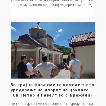
ново комунално возило. Овој модерен камион од
денес му служи на ЈКП „Дебрца“. Го решаваме
предизвикот за поефикасно и побрзо собирање на
отпадот. Ова е директно исполнување на нашата
заложба за нова комунална механизација. Нашите
села и природата заслужуваат највисоко ниво на
хигиена. […]
Во крајна фаза сме со комплетното
уредување на дворот на црквата
„Св. Петар и Павел“ во с. Брежани!
Во крајна фаза сме со комплетното уредување на