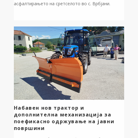
асфалтирањето на сретселото во с. Врбјани.
Поставени се вкупно 500м2 асфалт. Овој проект е
реализиран исклучиво со средства од сопствениот
буџет на општина Дебрца. Со ова уредување
значително го олеснуваме секојдневието и
обезбедуваме подобри услови за сите жители.
Нашата визија е јасна – рамномерен […]
Набавен нов трактор и
дополнителна механизација за
поефикасно одржување на јавни
површини