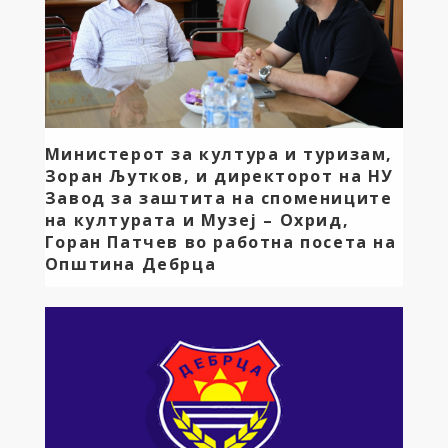
Mинистерот за култура и туризам,
Зоран Љутков, и директорот на НУ
Завод за заштита на спомениците
на културата и Музеј – Охрид,
Горан Патчев во работна посета на
Општина Дебрца
Денеска ми претставуваше особена чест и
задоволство во работна посета на Општина
Дебрца да ги пречекам министерот за култура и
туризам, Зоран Љутков, и директорот на НУ Завод
за заштита на спомениците на културата и Музеј –
Охрид, Горан Патчев. На остварената средба
разговаравме за огромниот културен и туристички
потенцијал што го поседува нашиот регион. […]