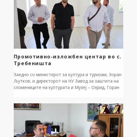
придонесувајќи за поголема безбедност во
сообраќајот и […]
Промотивно-изложбен центар во с.
Требеништа
Заедно со министерот за култура и туризам, Зоран
Љутков, и директорот на НУ Завод за заштита на
спомениците на културата и Музеј – Охрид, Горан
Патчев, го посетивме идниот промотивно-
изложбен центар во с. Требеништа, со цел
согледување на можностите за негов развој и
унапредување. Центарот ќе има значајна улога во
презентацијата и промоцијата на богатото […]