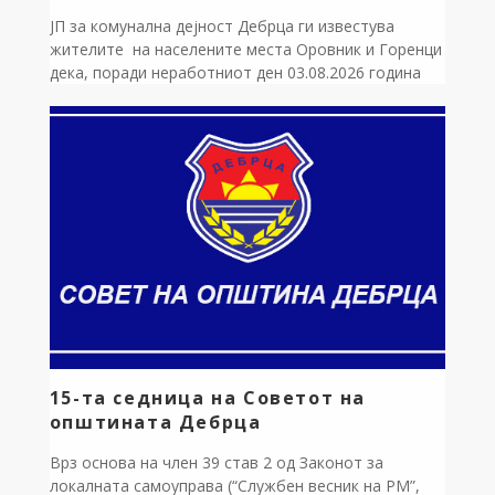
ЈП за комунална дејност Дебрца ги известува
жителите на населените места Оровник и Горенци
дека, поради неработниот ден 03.08.2026 година
(понеделник), редовно подигање на комуналниот
одпад нема да се изврши според вообичаениот
распоред. Подигање на одпадот ќе се изврши во
Вторник,04.08.2026 година Ви благодариме на
разбирањето
15-та седница на Советот на
општината Дебрца
Врз основа на член 39 став 2 од Законот за
локалната самоуправа (“Службен весник на РМ”,