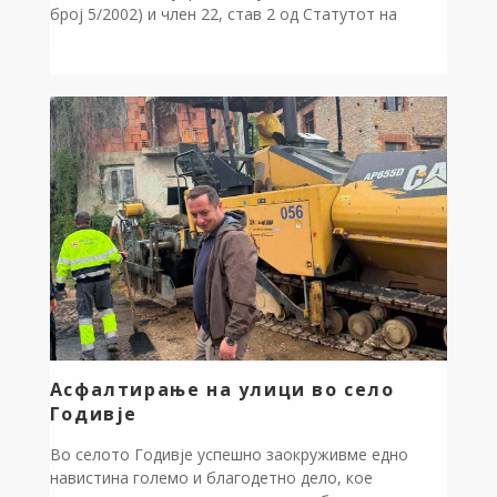
број 5/2002) и член 22, став 2 од Статутот на
општината Дебрца (“Службен гласник на
општината Дебрца”, број 3/2005), донесувам: Р
Е Ш Е Н И Е за свикување на 15-та седница на
Советот на општината Дебрца […]
Асфалтирање на улици во село
Годивје
Во селото Годивје успешно заокруживме едно
навистина големо и благодетно дело, кое