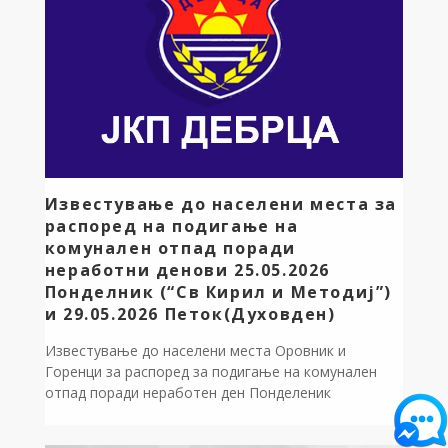
Известување до населени места за
распоред на подигање на
комунален отпад поради
неработни денови 25.05.2026
Понделник (“Св Кирил и Методиј”)
и 29.05.2026 Петок(Духовден)
Известување до населени места Оровник и
Горенци за распоред за подигање на комунален
отпад поради неработен ден Понделеник
25.05.2026 година ЈП за комунална дејност
“Дебрца” ги известува жителите на населените