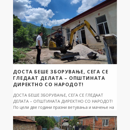
Вахид Мемед и младинскиот лидер Ивана Левеска,
ги мапиравме клучните столбови на […]
ДОСТА БЕШЕ ЗБОРУВАЊЕ, СЕГА СЕ
ГЛЕДААТ ДЕЛАТА – ОПШТИНАТА
ДИРЕКТНО СО НАРОДОТ!
ДОСТА БЕШЕ ЗБОРУВАЊЕ, СЕГА СЕ ГЛЕДААТ
ДЕЛАТА – ОПШТИНАТА ДИРЕКТНО СО НАРОДОТ!
По цели две години празни ветувања и мачење на
граѓаните да патуваат со километри за еден леб,
ставаме крај на изолацијата – со конкретна акција
на терен започнавме со комплетно уредување на