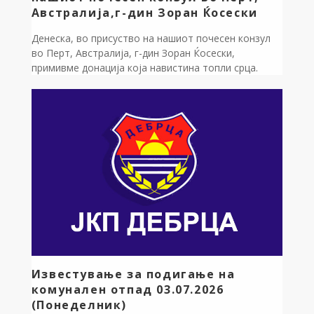
Австралија,г-дин Зоран Ќосески
Денеска, во присуство на нашиот почесен конзул
во Перт, Австралија, г-дин Зоран Ќосески,
примивме донација која навистина топли срца.
Сите наши 17 првачиња добија прекрасни, целосно
опремени училишни ранчиња со сиот потребен
прибор за успешен старт на нивната најубава
животна авантура! Ова е дело на г-дин Драган
Капинков, наш иселеник по потекло од битолско
Цапари […]
Известување за подигање на
комунален отпад 03.07.2026
(Понеделник)