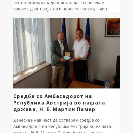
чест и огромно задоволство да го пречекам
нашиот драг пријател и почесен гостин, г-дин
Зоран Ќосески, почесен конзул на Македонија во
Перт, Австралија. Оваа средба беше одлична
можност да поразговараме за улогата на нашата
дијаспора и нејзиниот непроценлив придонес кон
татковината. Општина Дебрца има особена почит
кон г-дин […]
Средба со Амбасадорот на
Република Австрија во нашата
држава, Н. Е. Мартин Памер
Денеска имав чест да остварам средба со
Амбасадорот на Република Австрија во нашата
држава, Н. Е. Мартин Памер. На состанокот