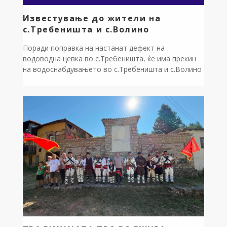
Известување до жители на
с.Требеништа и с.Волино
Поради поправка на настанат дефект на
водоводна цевка во с.Требеништа, ќе има прекин
на водоснабдувањето во с.Требеништа и с.Волино
на ден 07.08.2026 година Петок од 08 часот до
санирањето на дефектот. ЈП за комунална дејност
Дебрца