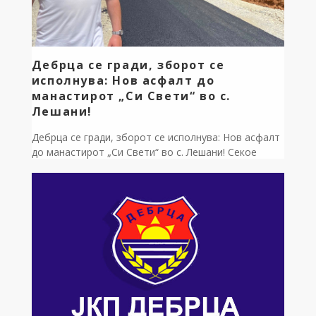
Дебрца се гради, зборот се
исполнува: Нов асфалт до
манастирот „Си Свети“ во с.
Лешани!
Дебрца се гради, зборот се исполнува: Нов асфалт
до манастирот „Си Свети“ во с. Лешани! Секое
враќање во моето родно Лешани буди посебни
емоции, но денеска сум особено горд. Мојот пат
започна токму од тука, а денешниот ден е доказ
дека дадениот збор пред вас не е празна флоскула,
туку моја најголема човечка и градоначалничка […]