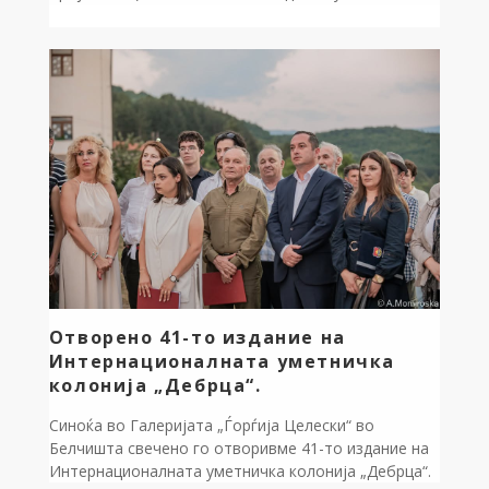
општината Дебрца (“Службен гласник на
општината Дебрца”, број 3/2005), донесувам: Р
Е Ш Е Н И Е за свикување на 14-та седница на
Советот на општината Дебрца Ја […]
Отворено 41-то издание на
Интернационалната уметничка
колонија „Дебрца“.
Синоќа во Галеријата „Ѓорѓија Целески“ во
Белчишта свечено го отворивме 41-то издание на
Интернационалната уметничка колонија „Дебрца“.