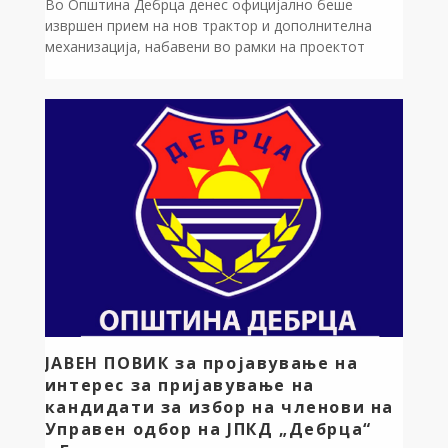
Во Општина Дебрца денес официјално беше
извршен прием на нов трактор и дополнителна
механизација, набавени во рамки на проектот
„Опремување на ЈКП Дебрца“, кој се реализира
преку Центарот за развој на Југозападниот плански
регион, со поддршка од Министерството за
локална самоуправа. На приемот присуствуваа
градоначалникот на Општина Дебрца, Златко
Сиљаноски, и директорот на Центарот за […]
ЈАВЕН ПОВИК за пројавување на
интерес за пријавување на
кандидати за избор на членови на
Управен одбор на ЈПКД „Дебрца“