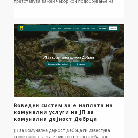
претставува важен чекор кон подобрување на
животниот стандард на мештаните. По цели
децении чекање и слушање празни ветувања во
минатото, конечно го асфалтиравме патот што
води до селската црква „Св. Ѓорѓија“,
овозможувајќи им на верниците и на сите
посетители достоинствен и лесен пристап […]
Воведен систем за е-наплата на
комунални услуги на ЈП за
комунална дејност Дебрца
ЈП за комунална дејност Дебрца ги известува
корисниците дека е пуштен во употреба нов