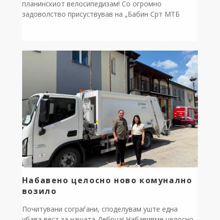
планинскиот велосипедизам! Со огромно
задоволство присуствував на „Бабин Срт МТБ
авантура“, настан кој ја промовираше нашата
прекрасна природа како врвна дестинација за
авантуристички и еко-туризам. Наместо
очекуваните 100, пречекавме дури 178
велосипедисти од целата држава кои уживаа во
возењето по патеката Лактиње – Годивје –
Врбјани – Бабин […]
Набавено целосно ново комунално
возило
Почитувани сограѓани, споделувам уште една
убава вест за нашата Дебрца! Набавивме целосно