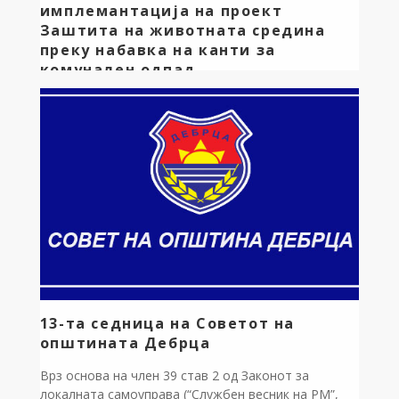
имплемантација на проект
Заштита на животната средина
преку набавка на канти за
комунален одпад
Почитувани граѓани на Општина Дебрца,
континуирано инвестираме во почиста животна
средина! Денеска имав чест да го потпишам
договорот за реализација на новиот значаен
проект за нашата општина. Овој проект го
реализираме во успешна соработка со
Министерството за локална самоуправа, односно
Бирото за регионален развој. Станува збор за
наменска инвестиција вредна 900.000,00 денари за
набавка на […]
13-та седница на Советот на
општината Дебрца
Врз основа на член 39 став 2 од Законот за
локалната самоуправа (“Службен весник на РМ”,