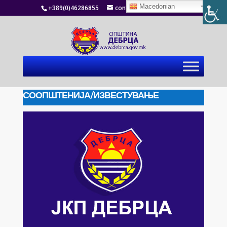
Macedonian
+389(0)46286855
contact@debrca.gov.mk
СООПШТЕНИЈА/ИЗВЕСТУВАЊЕ