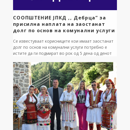
СООПШТЕНИЕ ЈПКД ,, Дебрца” за
присилна наплата на заостанат
долг по основ на комунални услуги
Се известуваат корисниците кои имаат заостанат
долг по основ на комунални услуги потребно е
истите да ги подмират во рок од 5 дена од денот
на објавување на ова соопштение. Доколку
обврките не бидат навремено регулирани, против
должниците ќе биде поведена постапка за
присилна наплата согласно важечките прописи. Ги
повикуваме должниците навремено да ги
регулираат […]