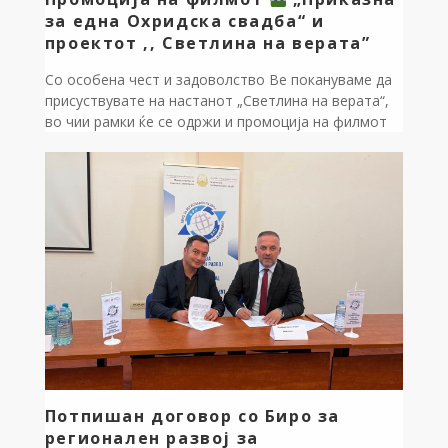
за една Охридска свадба“ и
проектот ,, Светлина на верата”
Со особена чест и задоволство Ве покануваме да
присуствувате на настанот „Светлина на верата“,
во чии рамки ќе се одржи и промоција на филмот
„Приказна за една Охридска свадба“. Настанот
има за цел да ја доближи духовната и културната
традиција, како и богатото наследство на
охридскиот крај преку уметност, музика и филмска
приказна.
[…]
Потпишан договор со Биро за
регионален развој за