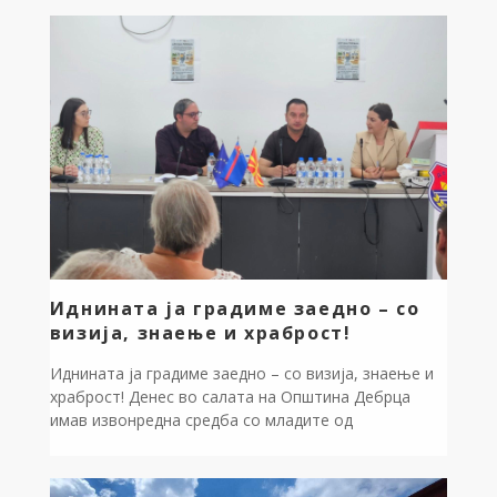
Како најстара ликовна колонија во Македонија,
оваа година твориме под моќното мото „Од камен
до код – ехо на земјата, глас на иднината“,
покажувајќи дека иднината се гради врз темелите
на минатото. Во моето обраќање пред присутните,
со […]
Иднината ја градиме заедно – со
визија, знаење и храброст!
Иднината ја градиме заедно – со визија, знаење и
храброст! Денес во салата на Општина Дебрца
имав извонредна средба со младите од
иницијативата „За доброто на Дебрца“. Кога
младите преземаат одговорност, резултатот не е
само дебата, туку јасен план за акција. Заедно со