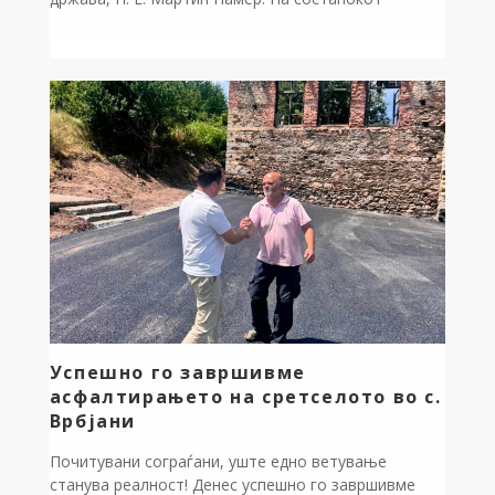
разговаравме за зајакнување на соработката
помеѓу Општина Дебрца и австриската покраина
Тирол. Оваа пријателска покраина веќе има дадено
значаен придонес за нашата заедница преку
донацијата на возило и опрема за потребите на
ДПД Ентузијаст во […]
Успешно го завршивме
асфалтирањето на сретселото во с.
Врбјани
Почитувани сограѓани, уште едно ветување
станува реалност! Денес успешно го завршивме