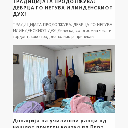
ТРАДИЦИЈАТА ПРОДОЛЖУВА:
ДЕБРЦА ГО НЕГУВА ИЛИНДЕНСКИОТ
ДУХ!
ТРАДИЦИЈАТА ПРОДОЛЖУВА: ДЕБРЦА ГО НЕГУВА
ИЛИНДЕНСКИОТ ДУХ! Денеска, со огромна чест и
гордост, како градоначалник ја пречекав
Илинденската коњаница во нашето историско село
Сливово. Оттука, заедно со коњаниците
продолживме кон селото Лактиње. Во знак на
длабока почит кон нашите предци и херои, кои низ
историјата се бореа за слободна Македонија,
положивме свежо цвеќе на спомен-обележјата. […]
Донација на училишни ранци од
нашиот почесен конзул во Перт,