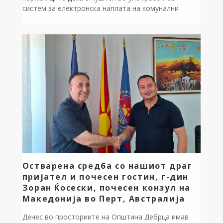
систем за електронска наплата на комунални
услуги преку веб-страницата на претпријатието.
Преку системот за е-наплата, корисниците можат
брзо и едноставно да ги платат своите фактури
online со внесување на бројот на фактурата и e-
mail адреса. Доколку корисникот не го знае бројот
[…]
Остварена средба со нашиот драг
пријател и почесен гостин, г-дин
Зоран Ќосески, почесен конзул на
Македонија во Перт, Австралија
Денес во просториите на Општина Дебрца имав