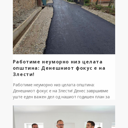
простор за нов маркет во село Лешани! Доста
беше само зборување, […]
Работиме неуморно низ целата
општина: Денешниот фокус е на
Злести!
Работиме неуморно низ целата општина:
Денешниот фокус е на Злести! Денес завршивме
уште еден важен дел од нашиот годишен план за
асфалтирање. Комплетно е реконструирана
главната улица во село Злести, на потегот од
сретселото до крстосницата за Белчишта и
Лешани. Со оваа инвестиција значително ја
подобруваме патната инфраструктура,