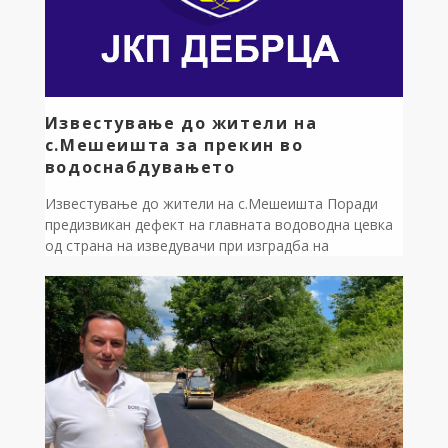
Известување до жители на
с.Мешеишта за прекин во
водоснабдувањето
Известување до жители на с.Мешеишта Поради
предизвикан дефект на главната водоводна цевка
од страна на изведувачи при изградба на
автопатот, ќе има прекин на водоснабдувањето
денес ( 03.06.2026 година) од 16 часот до
санирањето на дефектот. ЈП за комунална дејност
Дебрца