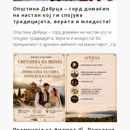
Општина Дебрца – горд домаќин
на настан кој ги спојува
традицијата, верата и младоста!
Општина Дебрца – горд домаќин на настан кој ги
спојува традицијата, верата и младоста! Во
прекрасниот и духовен амбиент на манастирот „Св.
Недела“ во селото Оровник, синоќа имавме чест да
бидеме домаќини на еден навистина исклучителен
настан. Се одржа свечена промоција и проекција на
филмот „Приказна за една охридска свадба“, како и
презентација на проектот […]
Промоција на филмот
„Приказна