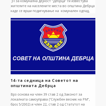
ЈП за комунална дејност “Дебрца” ги известува
жителите на населените места во општина Дебрца
каде се врши подигнување на комунален одпад,
Дека комуналниот отпад од 1ви јули ќе се подига
од 06:00 часот (наутро). Се замолуваат сите
жителите навремено да го одлагаат отпадот и да
ја почитуваат утврдената динамика, со цел
непречено и ефикасно извршување […]
14-та седница на Советот на
општината Дебрца
Врз основа на член 39 став 2 од Законот за
локалната самоуправа (“Службен весник на РМ”,
број 5/2002) и член 22, став 2 од Статутот на