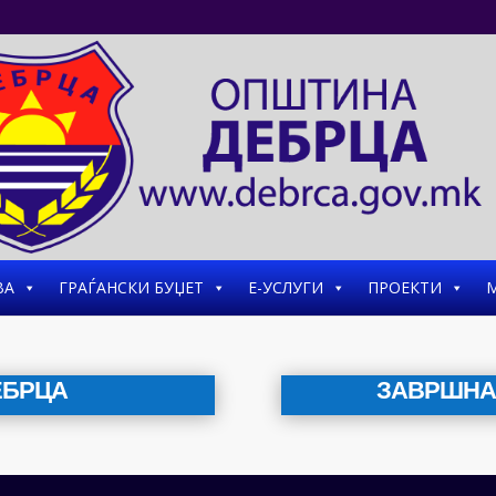
ВА
ГРАЃАНСКИ БУЏЕТ
Е-УСЛУГИ
ПРОЕКТИ
М
ЕБРЦА
ЗАВРШНА 