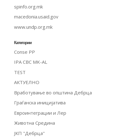
spinfo.org.mk
macedonia.usaid.gov
www.undp.org.mk
Категории
Conse PP
IPA CBC MK-AL
TEST
АКТУЕЛНО
Вработување во општина Дебрца
Граѓанска иницијатива
Евроинтеграции и Лер
Животна Средина
ЈКП "Дебрца"