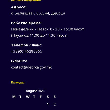
Адреса:
с. Белчишта б.б.,6344, Дебрца
Работно време:
Понеделник – Петок: 07:30 – 15:30 часот
(Пауза од 11:00 до 11:30 часот)
Телефон / Факс:
+389(0)46286855
Е-пошта
contact@debrca.gov.mk
Календар
August 2026
M
T
W
T
F
S
S
1
2