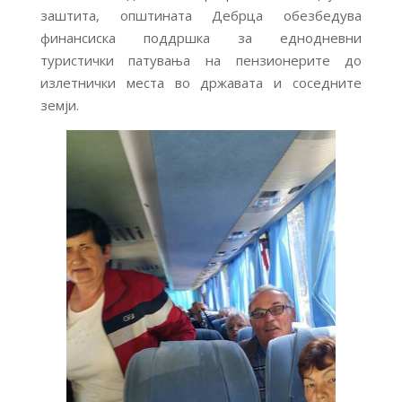
заштита, општината Дебрца обезбедува
финансиска поддршка за еднодневни
туристички патувања на пензионерите до
излетнички места во државата и соседните
земји.