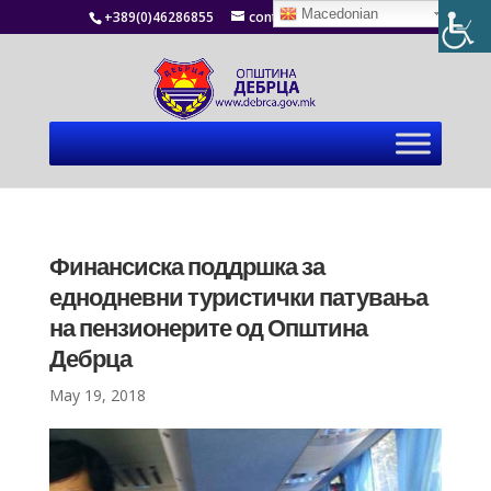
Macedonian
+389(0)46286855
contact@debrca.gov.mk
Финансиска поддршка за
еднодневни туристички патувања
на пензионерите од Општина
Дебрца
May 19, 2018