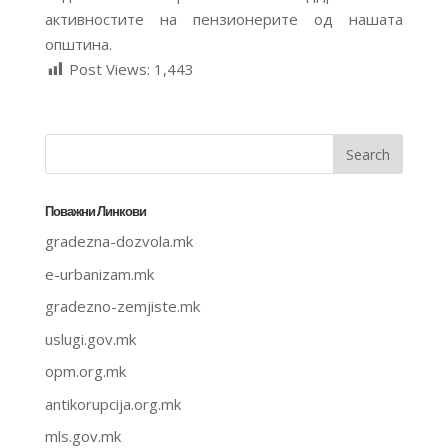
активностите на пензионерите од нашата
општина.
Post Views:
1,443
Поважни Линкови
gradezna-dozvola.mk
e-urbanizam.mk
gradezno-zemjiste.mk
uslugi.gov.mk
opm.org.mk
antikorupcija.org.mk
mls.gov.mk