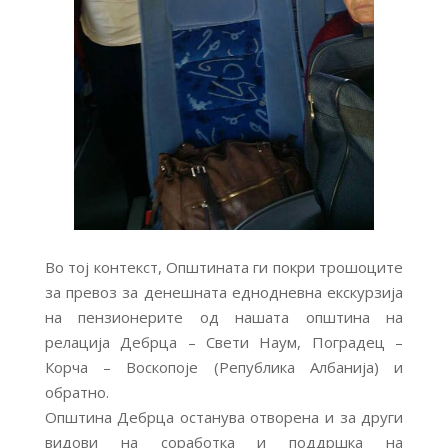
Во тој контекст, Општината ги покри трошоците
за превоз за денешната еднодневна екскурзија
на пензионерите од нашата општина на
релација Дебрца – Свети Наум, Поградец –
Корча – Воскопоје (Република Албанија) и
обратно.
Општина Дебрца останува отворена и за други
видови на соработка и поддршка на