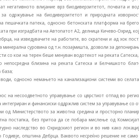
ат негативното влијание врз биодиверзитетот, почвата и вод
а за одржување на биодиверзитетот и природната изворнос
 на пешачката патека, односно бетонската платформа на брего
ата при изградбата на Автопатот А2, делница Кичево-Охрид, ко
брца, на изведувачите на работите, во скратени и ад хок пост
а минерална суровина од т.н. позајмишта, дозволи за депонира
ти со кои на терен беше менуван водотекот на реката Сатеска
во непосредна близина на реката Сатеска и Белчишкото блат
 база;
води, односно немањето на канализациони системи во селата
нос на несоодветното управување со цврстиот отпад во регио
а интегриран и финансиски оддржлив систем за управување со о
вени од Министерството за животна средина и просторно плани
нтна постапка, без притоа да се побара мислење од Комисијат
турно наследство во Охридскиот регион и во нив како локациј
о Годивје, општина Дебрца. Ваквото несреќно решение не само