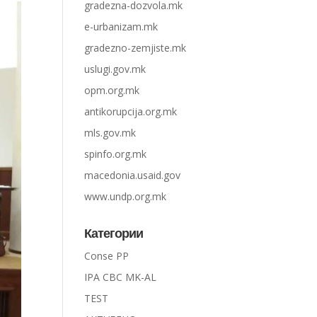
gradezna-dozvola.mk
e-urbanizam.mk
gradezno-zemjiste.mk
uslugi.gov.mk
opm.org.mk
antikorupcija.org.mk
mls.gov.mk
spinfo.org.mk
macedonia.usaid.gov
www.undp.org.mk
Категории
Conse PP
IPA CBC MK-AL
TEST