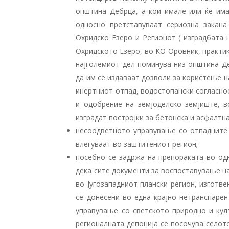
општина Дебрца, а кои имале или ќе има
односно претставуваат сериозна закан
Охридско Езеро и Регионот ( изградбата
Охридското Езеро, во КО-Оровник, практик
најголемиот дел поминува низ општина Де
да им се издаваат дозволи за користење н
инертниот отпад, водостопански согласнос
и одобрение на земјоделско земјиште, 
изградат постројки за бетонска и асфалтна
несоодветното управување со отпадните 
влегуваат во заштитениот регион;
посебно се задржа на препораката во од
дека сите документи за воспоставување н
во Југозападниот плански регион, изгот
се донесени во една крајно нетранспаре
управување со светското природно и кул
регионалната депонија се посочува селот