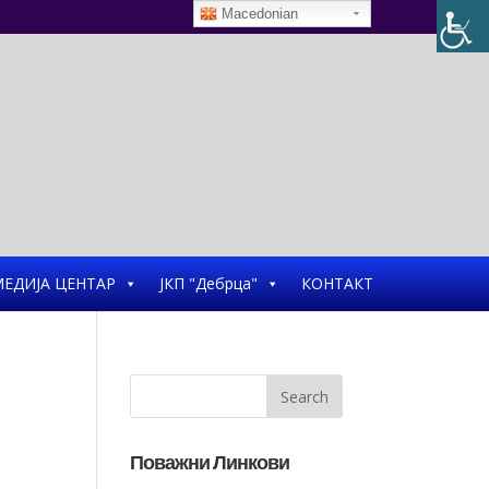
Macedonian
ЕДИЈА ЦЕНТАР
ЈКП "Дебрца"
КОНТАКТ
Поважни Линкови