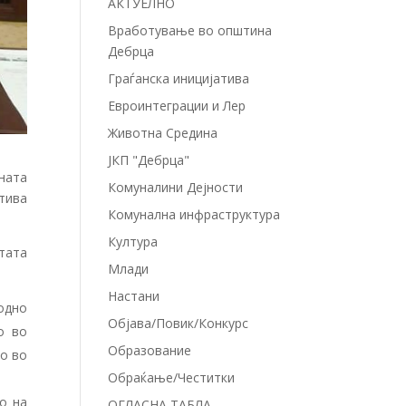
АКТУЕЛНО
Вработување во општина
Дебрца
Граѓанска иницијатива
Евроинтеграции и Лер
Животна Средина
ЈКП "Дебрца"
ната
Комуналини Дејности
атива
Комунална инфраструктура
Култура
итата
Млади
Настани
одно
Објава/Повик/Конкурс
о во
Образование
о во
Обраќање/Честитки
о на
ОГЛАСНА ТАБЛА