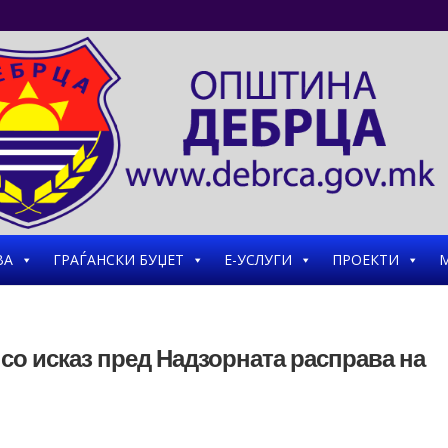
ВА
ГРАЃАНСКИ БУЏЕТ
Е-УСЛУГИ
ПРОЕКТИ
М
со исказ пред Надзорната расправа на