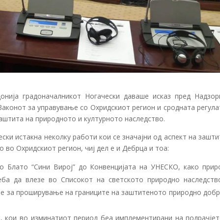
онија градоначалникот Ногачески даваше исказ пред Надзор
 Законот за управување со Охридскиот регион и сродната регул
заштита на природното и културното наследство.
ски истакна неколку работи кои се значајни од аспект на зашт
 во Охридскиот регион, чиј дел е и Дебрца и тоа:
 Блато “Сини Вирој” до Конвенцијата на УНЕСКО, како прир
еба да влезе во Списокот на светското природно наследств
ме за проширување на границите на заштитеното природно добр
и, кои во изминатиот период беа имплементирани на подрачјет