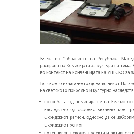
Вчера во Собранието на Република Макед
расправа на Комисијата за култура на тема:
во контекст на Конвенцијата на УНЕСКО за 
Во своето излагање градоначалникот Ногаче
на светското природно и културно наследство
потребата од номинирање на Белчишкото
наследство од особено значење кое тр
Охридскиот регион, односно да се избори
Охридскиот регион;
потенцирав неколку проекти и активност