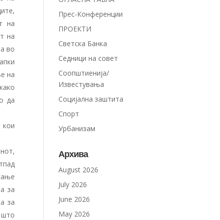
ите,
Прес-Конференции
т на
ПРОЕКТИ
т на
Светска Банка
ја во
Седници на совет
апки
Соопштиенија/
ње на
Известувања
,како
Социјална заштита
о да
Спорт
 кои
Урбанизам
нот,
Архива
тпад
August 2026
рање
July 2026
а за
June 2026
а за
May 2026
 што