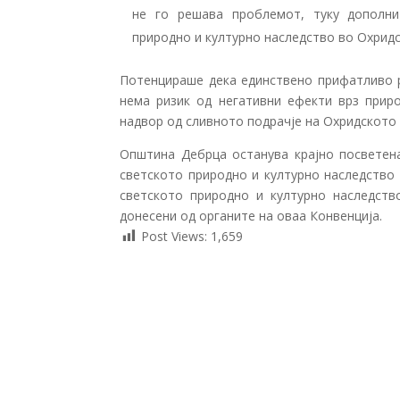
не го решава проблемот, туку дополни
природно и културно наследство во Охридс
Потенцираше дека единствено прифатливо р
нема ризик од негативни ефекти врз приро
надвор од сливното подрачје на Охридското 
Општина Дебрца останува крајно посветен
светското природно и културно наследство
светското природно и културно наследств
донесени од органите на оваа Конвенција.
Post Views:
1,659