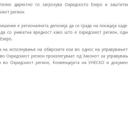
телно директно го загрозува Охридското Езеро и заштите
киот регион.
ешение е регионалната депонија да се гради на локација каде
да со уникатна вредност како што е охридскиот регион, одн
Езеро.
а на исполнување на обврските кои во однос на управувањет
 во Охридскиот регион произлегуваат од Законот за управувањ
о во Охридскиот регион, Конвенцијата на УНЕСКО и докумен