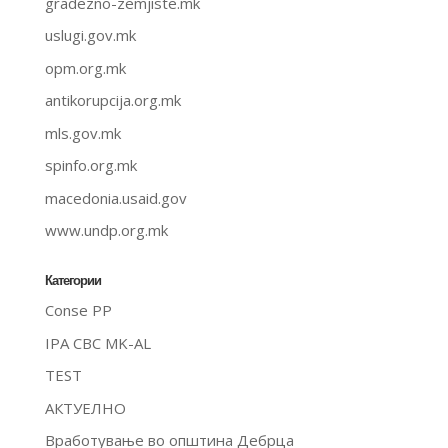
gradezno-zemjiste.mk
uslugi.gov.mk
opm.org.mk
antikorupcija.org.mk
mls.gov.mk
spinfo.org.mk
macedonia.usaid.gov
www.undp.org.mk
Категории
Conse PP
IPA CBC MK-AL
TEST
АКТУЕЛНО
Вработување во општина Дебрца