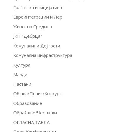
Граѓанска иницијатива
Евроинтеграции и Лер
Животна Средина
ЈКП "Дебрца"
Комуналини Дејности
Комунална инфраструктура
Култура
Млади
Настани
Објава/Повик/Конкурс
Образование
Обраќање/Честитки
ОГЛАСНА ТАБЛА
Прес-Конференции