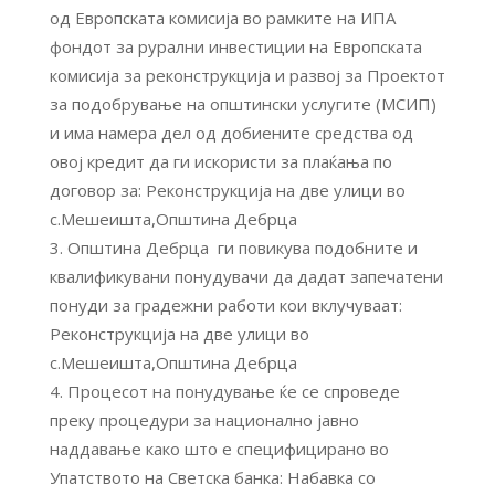
од Европската комисија во рамките на ИПА
фондот за рурални инвестиции на Европската
комисија за реконструкција и развој за Проектот
за подобрување на општински услугите (МСИП)
и има намера дел од добиените средства од
овој кредит да ги искористи за плаќања по
договор за: Реконструкција на две улици во
с.Мешеишта,Општина Дебрца
Општина Дебрца ги повикува подобните и
квалификувани понудувачи да дадат запечатени
понуди за градежни работи кои вклучуваат:
Реконструкција на две улици во
с.Мешеишта,Општина Дебрца
Процесот на понудување ќе се спроведе
преку процедури за национално јавно
наддавање како што е специфицирано во
Упатството на Светска банка: Набавка со