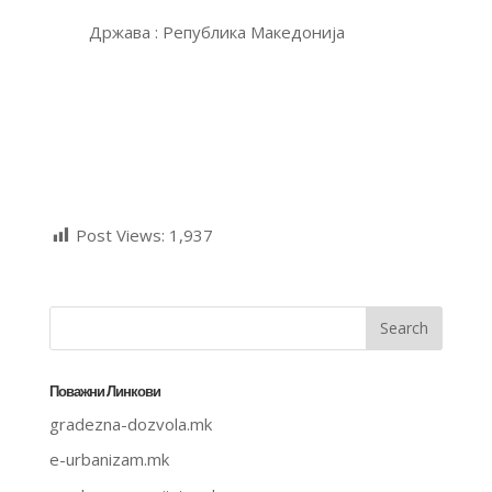
Држава : Република Македонија
Post Views:
1,937
Поважни Линкови
gradezna-dozvola.mk
e-urbanizam.mk