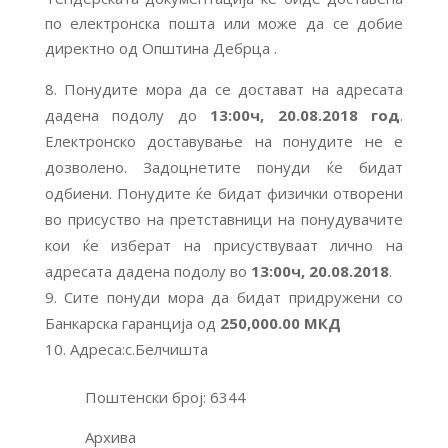
по електронска пошта или може да се добие
директно од Општина Дебрца .
Понудите мора да се достават на адресата
дадена подолу до
13:00ч, 20.08.2018 год
.
Електронско доставување на понудите не е
дозволено. Задоцнетите понуди ќе бидат
одбиени. Понудите ќе бидат физички отворени
во присуство на претставници на понудувачите
кои ќе изберат на присуствуваат лично на
адресата дадена подолу во
13:00ч, 20.08.2018
.
Сите понуди мора да бидат придружени со
Банкарска гаранција од
250,000.00 МКД
Адреса:с.Белчишта
Поштенски број: 6344
Архива