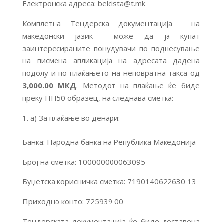
Електронска адреса: belcista@t.mk
Комплетна Тендерска документација на
македонски јазик може да ја купат
заинтересираните понудувачи по поднесување
на писмена апликација на адресата дадена
подолу и по плаќањето на неповратна такса од
3,
000.
00 МКД
. Методот на плаќање ќе биде
преку ПП50 образец, на следнава сметка:
a) За плаќање во денари:
Банка: Народна банка на Република Македонија
Број на сметка: 100000000063095
Буџетска корисничка сметка: 7190140622630 13
Приходно конто: 725939 00
Тендерската документација ќе биде доставена