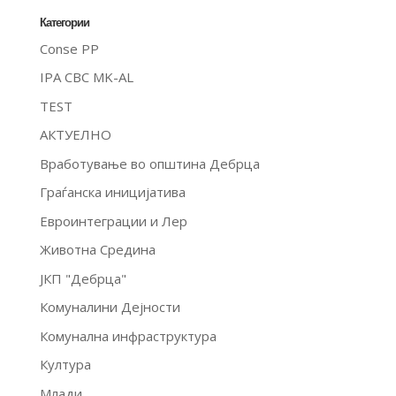
Категории
Conse PP
IPA CBC MK-AL
TEST
АКТУЕЛНО
Вработување во општина Дебрца
Граѓанска иницијатива
Евроинтеграции и Лер
Животна Средина
ЈКП "Дебрца"
Комуналини Дејности
Комунална инфраструктура
Култура
Млади