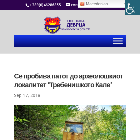
Macedonian
+389(0)46286855
contact@debrca.gov.mk
Се пробива патот до археолошкиот
локалитет “Требенишкото Кале”
Sep 17, 2018