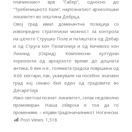
планинскиот врв “Габер”, односно до
“Требенишкото Кале”, најпознатиот археолошки
локалитет во општина Дебрца.
Овој град
имал доминантна позиција со
извонредно стратегиски можност за контрола
на целото Струшко Поле и патиштата од Дебар
и од Струга кон Пелагонија и од Кичевско кон
Лихнид (Охрид). Комплексни културни
хоризонти од архајското време до доцната
антика, 6 век н.е., големата градска површина од
4.66 хектари, пак, укажувале на посебно значаен
град кој секако бил еден од градовите во
Десаретија.
Иако светски познат локалитет, сепак недоволно
промовиран. Наша обврска е тоа да го
промениме. – изјави градоначалникот Ногачески.
Post Views:
1,518