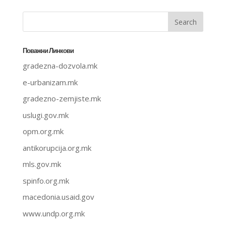
Поважни Линкови
gradezna-dozvola.mk
e-urbanizam.mk
gradezno-zemjiste.mk
uslugi.gov.mk
opm.org.mk
antikorupcija.org.mk
mls.gov.mk
spinfo.org.mk
macedonia.usaid.gov
www.undp.org.mk