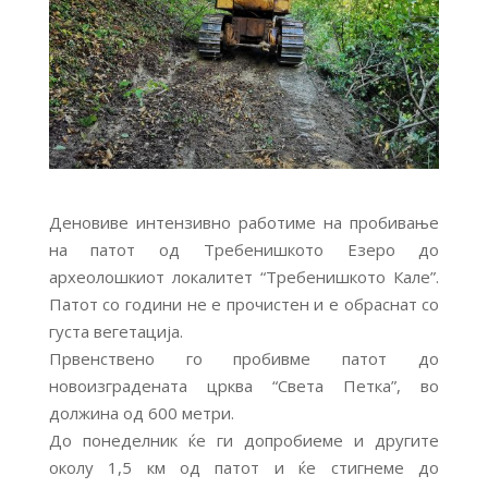
Деновиве интензивно работиме на пробивање
на патот од Требенишкото Езеро до
археолошкиот локалитет “Требенишкото Кале”.
Патот со години не е прочистен и e обраснат со
густа вегетација.
Првенствено го пробивме патот до
новоизградената црква “Света Петка”, во
должина од 600 метри.
До понеделник ќе ги допробиеме и другите
околу 1,5 км од патот и ќе стигнеме до