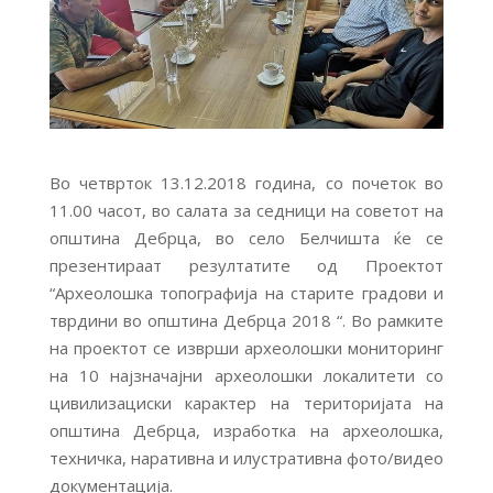
Во четврток 13.12.2018 година, со почеток во
11.00 часот, во салата за седници на советот на
општина Дебрца, во село Белчишта ќе се
презентираат резултатите од Проектот
“Археолошка топографија на старите градови и
тврдини во општина Дебрца 2018 “. Во рамките
на проектот се изврши археолошки мониторинг
на 10 најзначајни археолошки локалитети со
цивилизациски карактер на територијата на
општина Дебрца, изработка на археолошка,
техничка, наративна и илустративна фото/видео
документација.