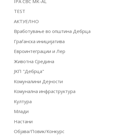
IPA CBC MK-AL
TEST
АКТУЕЛНО
Вработување во општина Дебрца
Граѓанска иницијатива
Евроинтеграции и Лер
Животна Средина
ЈКП "Дебрца"
Комуналини Дејности
Комунална инфраструктура
Култура
Млади
Настани
Објава/Повик/Конкурс