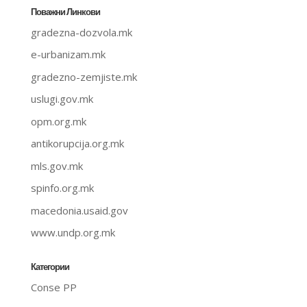
Поважни Линкови
gradezna-dozvola.mk
e-urbanizam.mk
gradezno-zemjiste.mk
uslugi.gov.mk
opm.org.mk
antikorupcija.org.mk
mls.gov.mk
spinfo.org.mk
macedonia.usaid.gov
www.undp.org.mk
Категории
Conse PP