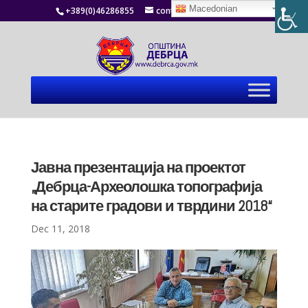
Macedonian
+389(0)46286855
contact@debrca.gov.mk
Јавна презентација на проектот
„Дебрца-Археолошка топографија
на старите градови и тврдини 2018“
Dec 11, 2018