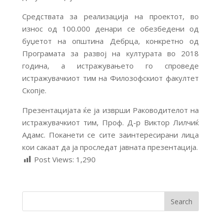
Средствата за реализација на проектот, во
износ од 100.000 денари се обезбедени од
буџетот на општина Дебрца, конкретно од
Програмата за развој на културата во 2018
година, а истражувањето го спроведе
истражувачкиот тим на Филозофскиот факултет
Скопје.
Презентацијата ќе ја изврши Раководителот на
истражувачкиот тим, Проф. Д-р Виктор Лилчиќ
Адамс. Поканети се сите заинтересирани лица
кои сакаат да ја проследат јавната презентација.
Post Views:
1,290