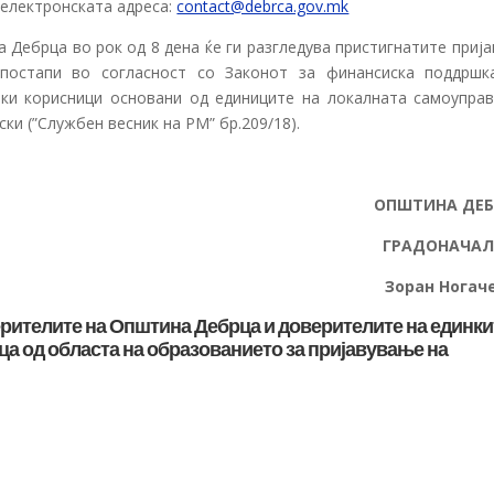
 електронската адреса:
contact@debrca.gov.mk
Дебрца во рок од 8 дена ќе ги разгледува пристигнатите прија
постапи во согласност со Законот за финансиска поддршк
ки корисници основани од единиците на локалната самоуправ
ки (”Службен весник на РМ” бр.209/18).
ОПШТИНА ДЕ
ГРАДОНАЧАЛ
Зоран Ногач
верителите на Општина Дебрца и доверителите на единки
а од областа на образованието за пријавување на