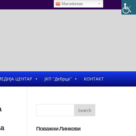
Macedonian
ЕДИЈА ЦЕНТАР
ЈКП "Дебрца"
КОНТАКТ
а
ња
Поважни Линкови