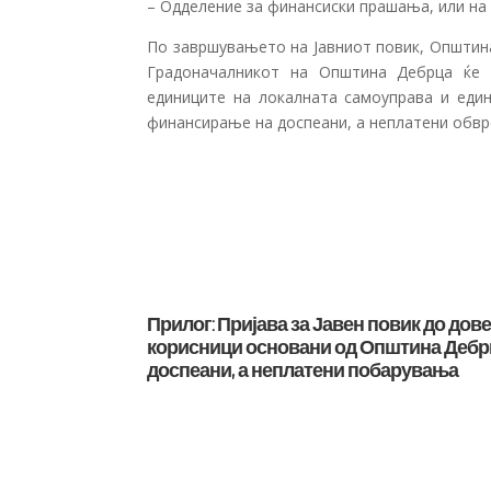
– Одделение за финансиски прашања, или на
По завршувањето на Јавниот повик, Општина 
Градоначалникот на Општина Дебрца ќе 
единиците на локалната самоуправа и един
финансирање на доспеани, а неплатени обврс
Прилог: Пријава за Јавен повик до до
корисници основани од Општина Дебрц
доспеани, а неплатени побарувања