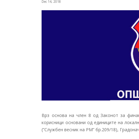
Dec 14, 2018
Врз основа на член 8 од Законот за фина
корисници основани од единиците на локал
(”Службен весник на РМ” бр.209/18), Градон