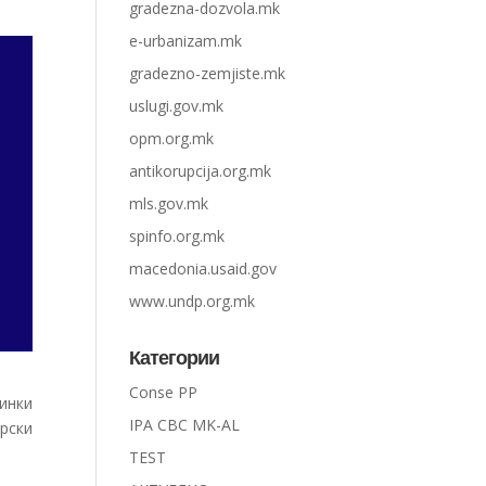
gradezna-dozvola.mk
e-urbanizam.mk
gradezno-zemjiste.mk
uslugi.gov.mk
opm.org.mk
antikorupcija.org.mk
mls.gov.mk
spinfo.org.mk
macedonia.usaid.gov
www.undp.org.mk
Категории
Conse PP
инки
IPA CBC MK-AL
рски
TEST