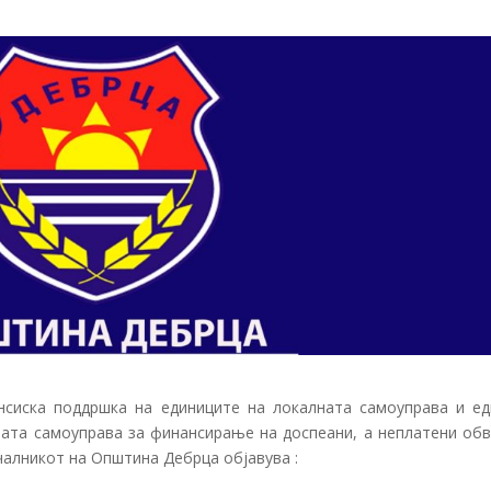
нсиска поддршка на единиците на локалната самоуправа и ед
ната самоуправа за финансирање на доспеани, а неплатени обв
ачалникот на Општина Дебрца објавува :