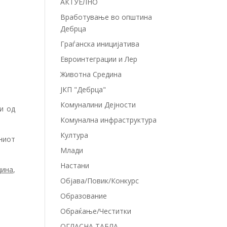
АКТУЕЛНО
Вработување во општина
Дебрца
Граѓанска иницијатива
Евроинтеграции и Лер
Животна Средина
ЈКП "Дебрца"
Комуналини Дејности
и од
Комунална инфраструктура
Култура
ниот
Млади
Настани
дина
,
Објава/Повик/Конкурс
Образование
Обраќање/Честитки
ОГЛАСНА ТАБЛА