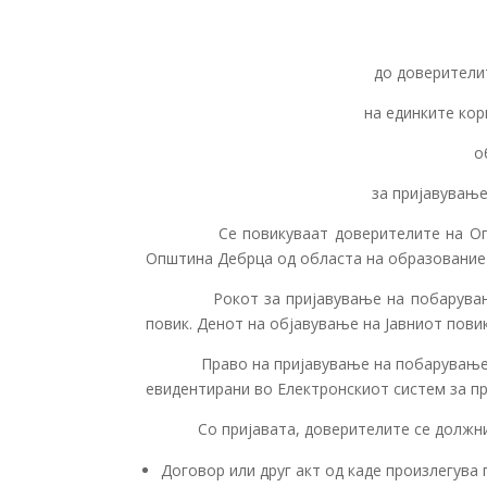
до доверители
на единките ко
о
за пријавување
Се повикуваат доверителите на Општин
Општина Дебрца од областа на образованиет
Рокот за пријавување на побарувањата е
повик. Денот на објавување на Јавниот повик
Право на пријавување на побарување и
евидентирани во Електронскиот систем за пр
Со пријавата, доверителите се должни да
Договор или друг акт од каде произлегув