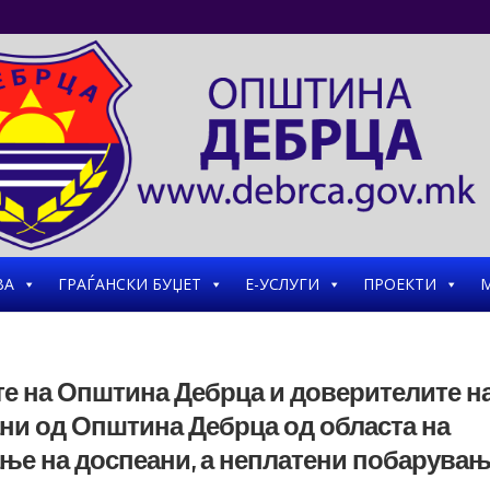
ВА
ГРАЃАНСКИ БУЏЕТ
Е-УСЛУГИ
ПРОЕКТИ
М
те на Општина Дебрца и доверителите н
ни од Општина Дебрца од областа на
ање на доспеани, а неплатени побарува