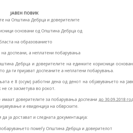
ЈАВЕН ПОВИК
те на Општина Дебрца и доверителите
рисници основани од Општина Дебрца од
бласта на образованието
 на доспеани, а неплатени побарувања
а Дебрца и доверителите на единките корисници основан
о да ги пријават доспеаните а неплатени побарувања.
 8 (осум) работни дена од денот на објавувањето на Jав
 не се засметува во рокот.
маат доверителите за побарувања доспеани
до 30.09.2018 го
ијавување и евиденција на обврските.
 ја достават и следната документација:
а побарувањето помеѓу Општина Дебрца и доверителот