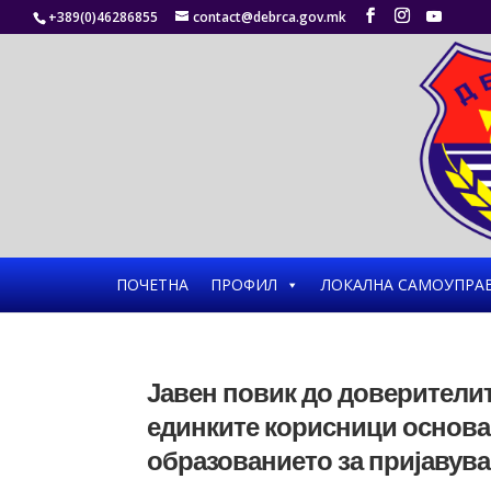
+389(0)46286855
contact@debrca.gov.mk
ПОЧЕТНА
ПРОФИЛ
ЛОКАЛНА САМОУПРА
Јавен повик до доверители
единките корисници основа
образованието за пријавув