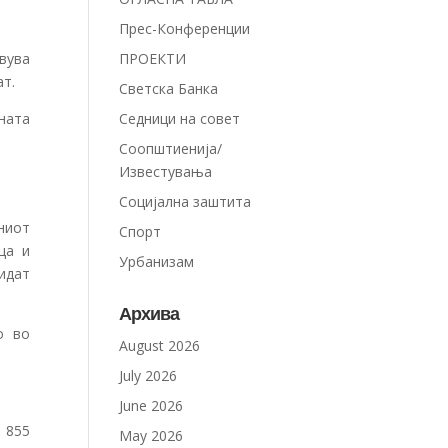
Прес-Конференции
вува
ПРОЕКТИ
ат.
Светска Банка
ната
Седници на совет
Соопштиенија/
Известувања
Социјална заштита
вниот
Спорт
ца и
Урбанизам
идат
Архива
о во
August 2026
July 2026
June 2026
 855
May 2026