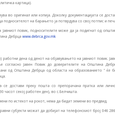
литичка картица).
ува во оригинал или копија. Доколку документацијата се доста
ца подносителот на барањето ја потврдува со свој потпис и печ
а Јавниот повик, подносителите може да ја подигнат од општи
штина Дебрца
www.debrca.gov.mk
м) работни дена од денот на објавувањето на јавниот повик. Ја
ње согласно Јавен Повик до доверителите на Општина Дебр
вани од Општина Дебрца од областа на образованието ” ќе б
рца.
да се достави преку пошта со препорачана пратка или личн
30 часот секој работен ден), во с.Белчишта.
ени по истекот на рокот, нема да бидат земени во предвид.
авни субјекти можат да добијат на телефонскиот број 046 286