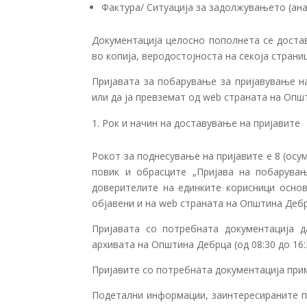
Фактура/ Ситуација за задолжувањето (ана
Документација целосно пополнета се достав
во копија, веродостојноста на секоја страни
Пријавата за побарување за пријавување н
или да ја превземат од web страната на Оп
Рок и начин на доставување на пријавите
Рокот за поднесување на пријавите е 8 (осу
повик и обрасците „Пријава на побарува
доверителите на единките корисници осно
објавени и на web странaта на Општина Деб
Пријавата со потребната документација 
архивата на Општина Дебрца (од 08:30 до 16:
Пријавите со потребната документација прим
Подетални информации, заинтересираните пр