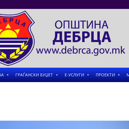
ВА
ГРАЃАНСКИ БУЏЕТ
Е-УСЛУГИ
ПРОЕКТИ
М