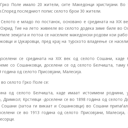
 Грко Поле имало 20 жители, сите Македонци христијани. Во 
и.Според последниот попис селото брои 30 жители.
 Селото е младо по постанок, основано е средината на XIX ве
Охрид. Тие на лето живееле во селото додека зиме биле во Ох
купиле земјата и потоа се населиле македонски родови кои раб
нковци и Џукаровци, пред крај на турското владеење се насели
оселени се средината на XIX век од селото Сошани, каде 
реме со Сошанковци, доселени се од селото Белчишта, таму 
09 година од селото Присовјани, Малесија.
во селото Грко Поле се:
ина од селото Белчишта, каде имаат истоимени роднини, 
, Дримкол; Крстевци -доселени се во 1898 година од селото Д
 Сошани (затоа ги викаат и Сошанковци) во Сошани припаѓал
селени се во 1913 година од селото Присовјани, Малесија, 
лесорци.