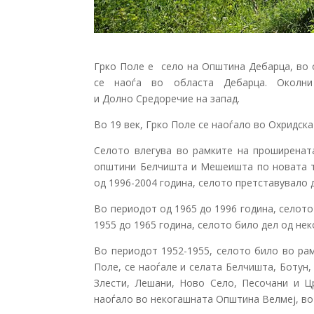
Грко Поле е село на Општина Дебарца, во 
се наоѓа во областа Дебарца. Околни
и Долно Средоречие на запад.
Во 19 век, Грко Поле се наоѓало во Охридск
Селото влегува во рамките на проширенат
општини Белчишта и Мешеишта по новата те
од 1996-2004 година, селото претставувало
Во периодот од 1965 до 1996 година, селот
1955 до 1965 година, селото било дел од н
Во периодот 1952-1955, селото било во ра
Поле, се наоѓале и селата Белчишта, Ботун
Злести, Лешани, Ново Село, Песочани и Ц
наоѓало во некогашната Општина Велмеј, во 