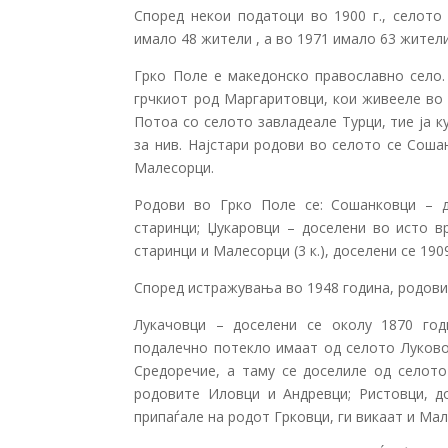
Според некои податоци во 1900 г., селото
имало 48 жители , а во 1971 имало 63 жител
Грко Поле е македонско православно село.
грчкиот род Маргаритовци, кои живееле во 
Потоа со селото завладеале Турци, тие ја 
за нив. Најстари родови во селото се Соша
Малесорци.
Родови во Грко Поле се: Сошанковци – д
старинци; Џукаровци – доселени во исто в
старинци и Малесорци (3 к.), доселени се 19
Според истражувања во 1948 година, родови 
Лукачовци – доселени се околу 1870 год
подалечно потекло имаат од селото Луково
Средоречие, а таму се доселиле од селото
родовите Иловци и Андревци; Ристовци, до
припаѓале на родот Грковци, ги викаат и Ма