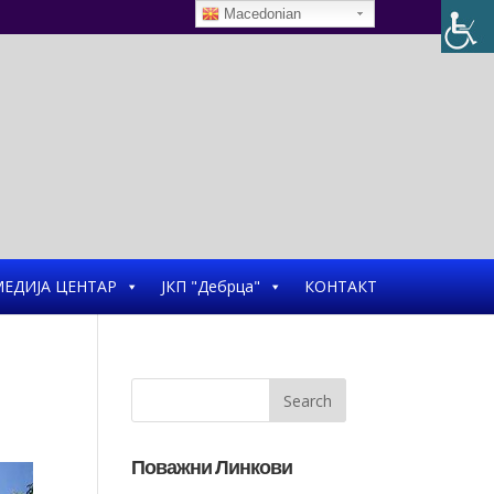
Macedonian
ЕДИЈА ЦЕНТАР
ЈКП "Дебрца"
КОНТАКТ
Поважни Линкови