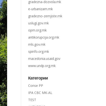
gradezna-dozvola.mk
e-urbanizam.mk
gradezno-zemjiste.mk
uslugi.gov.mk
opm.org.mk
antikorupcija.org.mk
mls.gov.mk
spinfo.org.mk
macedonia.usaid.gov
www.undp.org.mk
Категории
Conse PP
IPA CBC MK-AL
TEST