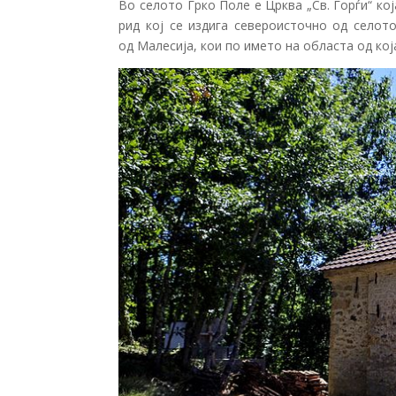
Во селото Грко Поле е Црква „Св. Ѓорѓи“ кој
рид кој се издига североисточно од селот
од Малесија, кои по името на областа од ко