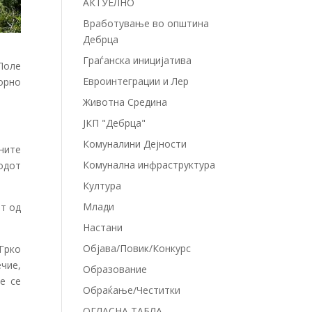
АКТУЕЛНО
Вработување во општина
Дебрца
Граѓанска иницијатива
Поле
Евроинтеграции и Лер
орно
Животна Средина
ЈКП "Дебрца"
Комуналини Дејности
ните
Комунална инфраструктура
одот
Култура
Млади
от од
Настани
Објава/Повик/Конкурс
Грко
ечие,
Образование
е се
Обраќање/Честитки
ОГЛАСНА ТАБЛА