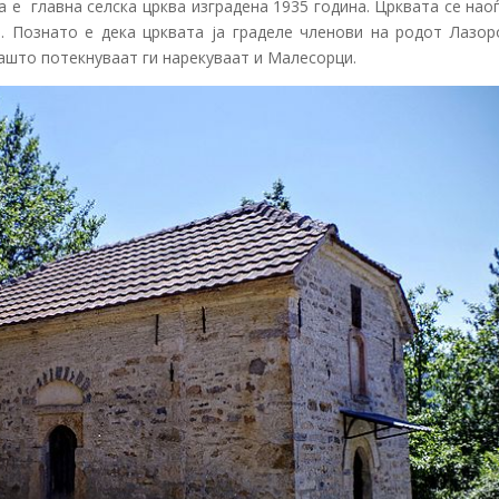
а е главна селска црква изградена 1935 година. Црквата се нао
о. Познато е дека црквата ја граделе членови на родот Лазор
јашто потекнуваат ги нарекуваат и Малесорци.