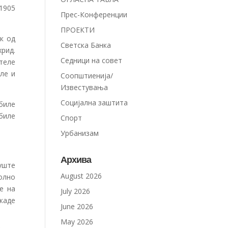
1905
Прес-Конференции
ПРОЕКТИ
к од
Светска Банка
рид.
Седници на совет
отеле
ле и
Соопштиенија/
Известувања
Социјална заштита
биле
биле
Спорт
Урбанизам
Архива
уште
August 2026
олно
е на
July 2026
каде
June 2026
May 2026