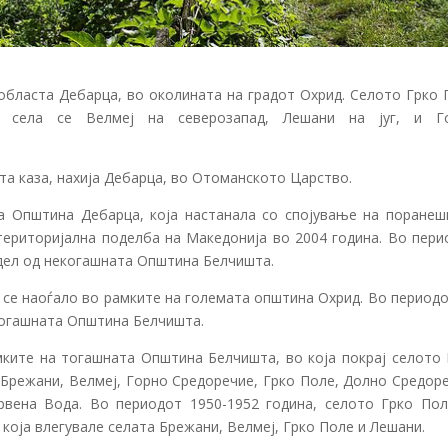
областа Дебарца, во околината на градот Охрид. Селото Грко 
 села се Велмеј на северозапад, Лешани на југ, и Г
ата каза, нахија Дебарца, во Отоманското Царство.
а Општина Дебарца, која настанала со спојување на поранеш
риторијална поделба на Македонија во 2004 година. Во пери
 дел од некогашната Општина Белчишта.
о се наоѓало во рамките на големата општина Охрид. Во период
екогашната Општина Белчишта.
мките на тогашната Општина Белчишта, во која покрај селото 
, Брежани, Велмеј, Горно Средоречие, Грко Поле, Долно Средор
рвена Вода. Во периодот 1950-1952 година, селото Грко Пол
која влегувале селата Брежани, Велмеј, Грко Поле и Лешани.