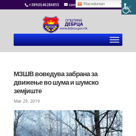
Macedonian
+389(0)46286855
contact@debrca.gov.mk
МЗШВ воведува забрана за
движење во шума и шумско
земјиште
Mar 29, 2019