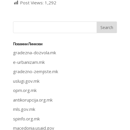
Post Views:
1,292
Поважни Линкови
gradezna-dozvola.mk
e-urbanizam.mk
gradezno-zemjiste.mk
uslugi.gov.mk
opm.org.mk
antikorupcija.org.mk
mls.gov.mk
spinfo.org.mk
macedonia.usaid.gov