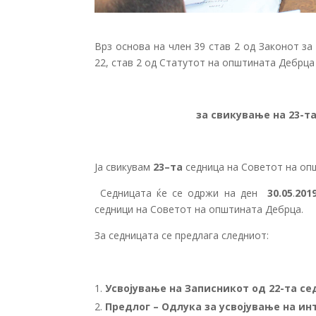
Врз основа на член 39 став 2 од Законот за
22, став 2 од Статутот на општината Дебрца 
за свикување на 23-т
Ја свикувам
23
–
та
седница на Советот на оп
Седницата ќе се одржи на ден
30.05
.
201
седници на Советот на општината Дебрца.
За седницата се предлага следниот:
Усвојување на Записникот од
2
2
-та с
Предлог – Одлука за усвојување на ин