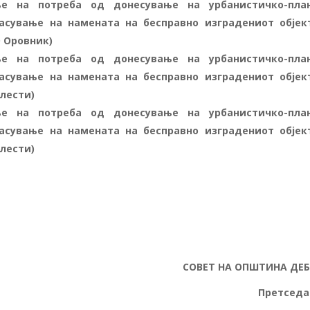
е на потреба од донесување на урбанистичко-пла
асување на намената на бесправно изградениот објек
 Оровник)
е на потреба од донесување на урбанистичко-пла
асување на намената на бесправно изградениот објек
Злести)
е на потреба од донесување на урбанистичко-пла
асување на намената на бесправно изградениот објек
Злести)
СОВЕТ НА ОПШТИНА ДЕ
Претседател