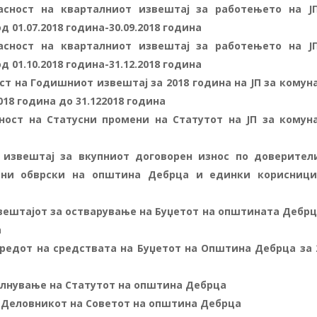
асност на кварталниот извештај за работењето на Ј
 01.07.2018 година-30.09.2018 година
асност на кварталниот извештај за работењето на Ј
 01.10.2018 година-31.12.2018 година
ст на Годишниот извештај за 2018 година на ЈП за комун
018 година до 31.122018 година
ност на Статусни промени на Статутот на ЈП за комун
 извештај за вкупниот договорен износ по доверител
ени обврски на општина Дебрца и единки корисниц
звештајот за остварување на Буџетот на општината Дебрц
а
оредот на средствата на Буџетот на Општина Дебрца за 
олнување на Статутот на општина Дебрца
 Деловникот на Советот на општина Дебрца