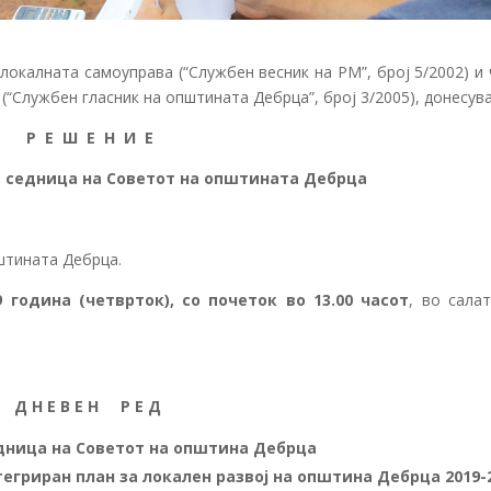
 локалната самоуправа (“Службен весник на РМ”, број 5/2002) и
(“Службен гласник на општината Дебрца”, број 3/2005), донесув
Р Е Ш Е Н И Е
а седница на Советот на општината Дебрца
штината Дебрца.
9
година (четврток)
, со почеток
во 13.00 часот
, во сала
Д Н Е В Е Н Р Е Д
едница на Советот на општина Дебрца
тегриран план за локален развој на општина Дебрца 2019-