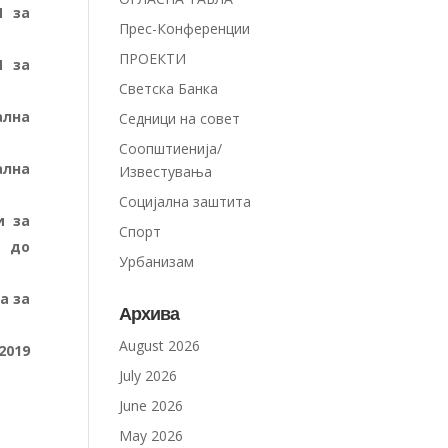
П за
Прес-Конференции
ПРОЕКТИ
П за
Светска Банка
ална
Седници на совет
Соопштиенија/
ална
Известувања
Социјална заштита
и за
Спорт
и до
Урбанизам
а за
Архива
August 2026
2019
July 2026
June 2026
May 2026