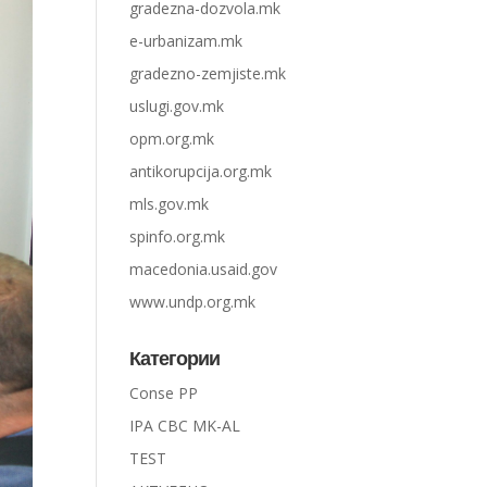
gradezna-dozvola.mk
e-urbanizam.mk
gradezno-zemjiste.mk
uslugi.gov.mk
opm.org.mk
antikorupcija.org.mk
mls.gov.mk
spinfo.org.mk
macedonia.usaid.gov
www.undp.org.mk
Категории
Conse PP
IPA CBC MK-AL
TEST