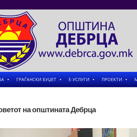
ВА
ГРАЃАНСКИ БУЏЕТ
Е-УСЛУГИ
ПРОЕКТИ
М
Советот на општината Дебрца