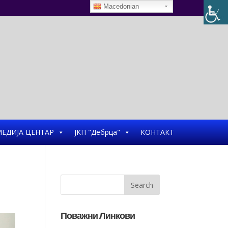
Macedonian
ЕДИЈА ЦЕНТАР
ЈКП "Дебрца"
КОНТАКТ
Поважни Линкови