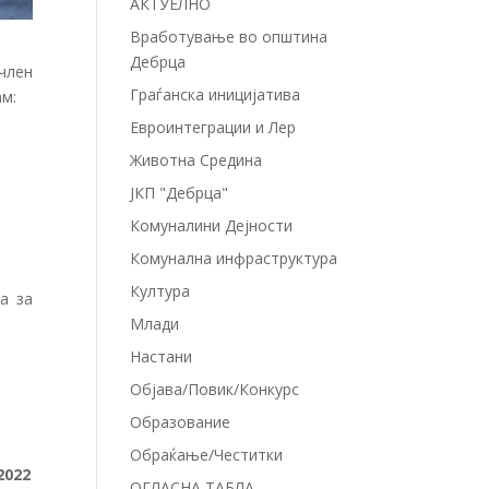
АКТУЕЛНО
Вработување во општина
Дебрца
 член
Граѓанска иницијатива
ам:
Евроинтеграции и Лер
Животна Средина
ЈКП "Дебрца"
Комуналини Дејности
Комунална инфраструктура
Култура
та за
Млади
Настани
Објава/Повик/Конкурс
Образование
Обраќање/Честитки
2022
ОГЛАСНА ТАБЛА