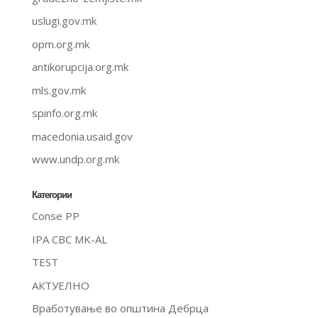
uslugi.gov.mk
opm.org.mk
antikorupcija.org.mk
mls.gov.mk
spinfo.org.mk
macedonia.usaid.gov
www.undp.org.mk
Категории
Conse PP
IPA CBC MK-AL
TEST
АКТУЕЛНО
Вработување во општина Дебрца