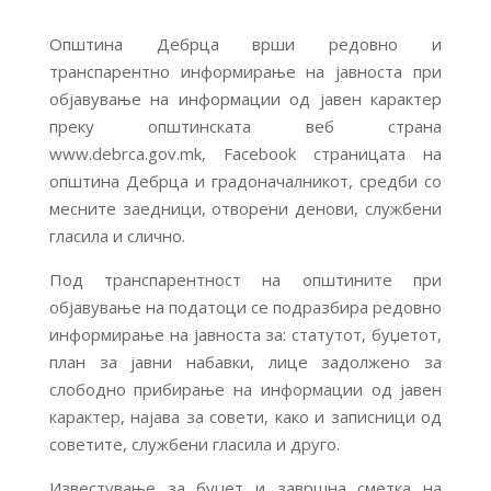
Општина Дебрца врши редовно и
транспарентно информирање на јавноста при
објавување на информации од јавен карактер
преку општинската веб страна
www.debrca.gov.mk, Facebook страницата на
општина Дебрца и градоначалникот, средби со
месните заедници, отворени денови, службени
гласила и слично.
Под транспарентност на општините при
објавување на податоци се подразбира редовно
информирање на јавноста за: статутот, буџетот,
план за јавни набавки, лице задолжено за
слободно прибирање на информации од јавен
карактер, најава за совети, како и записници од
советите, службени гласила и друго.
Известување за буџет и завршна сметка на