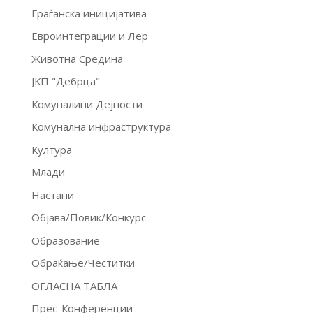
Граѓанска иницијатива
Евроинтеграции и Лер
Животна Средина
ЈКП "Дебрца"
Комуналини Дејности
Комунална инфраструктура
Култура
Млади
Настани
Објава/Повик/Конкурс
Образование
Обраќање/Честитки
ОГЛАСНА ТАБЛА
Прес-Конференции