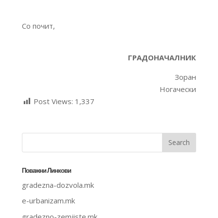
Со почит,
ГРАДОНАЧАЛНИК
Зоран
Ногачески
Post Views:
1,337
Поважни Линкови
gradezna-dozvola.mk
e-urbanizam.mk
gradezno-zemjiste.mk