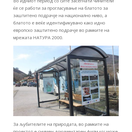
Во идниот период со сите засегнати чинители
ќе се работи за прогласување на блатото за
заштитено подрачје на национално ниво, а
блатото е веќе идентификувано како идно
европско заштитено подрачје во рамките на
мрежата НАТУРА 2000.
За љубителите на природата, во рамките на
проектот е снимен документарен филм кој може