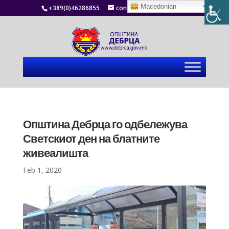
Macedonian
+389(0)46286855
contact@debrca.gov.mk
Општина Дебрца го одбележува
Светскиот ден на блатните
живеалишта
Feb 1, 2020