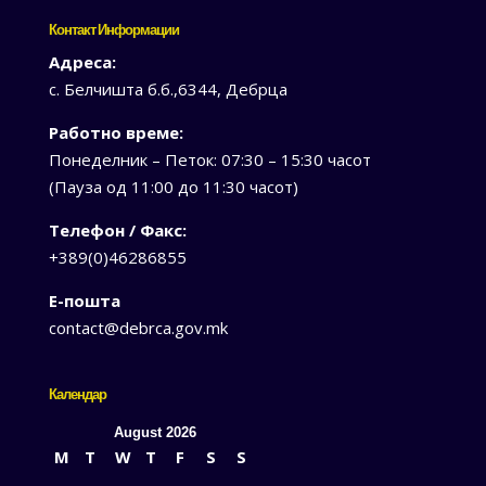
Контакт Информации
Адреса:
с. Белчишта б.б.,6344, Дебрца
Работно време:
Понеделник – Петок: 07:30 – 15:30 часот
(Пауза од 11:00 до 11:30 часот)
Телефон / Факс:
+389(0)46286855
Е-пошта
contact@debrca.gov.mk
Календар
August 2026
M
T
W
T
F
S
S