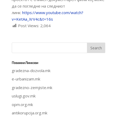
да се погледне на следниот
линк:
https://www.youtube.com/watch?
v=KetAa_XrV4c&t=16s
Post Views:
2,064
Поважни Линкови
gradezna-dozvola.mk
e-urbanizam.mk
gradezno-zemjiste.mk
uslugi.gov.mk
opm.org.mk
antikorupcija.org.mk