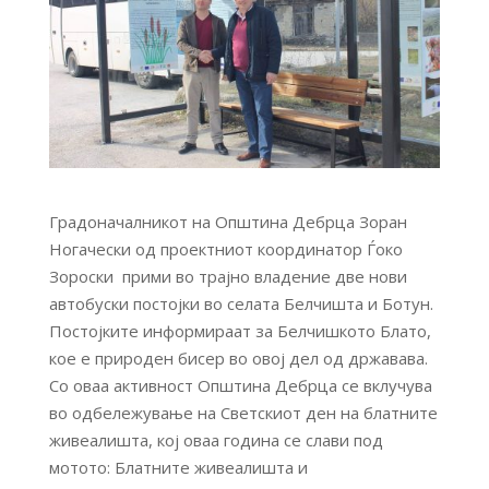
Градоначалникот на Општина Дебрца Зоран
Ногачески од проектниот координатор Ѓоко
Зороски прими во трајно владение две нови
автобуски постојки во селата Белчишта и Ботун.
Постојките информираат за Белчишкото Блато,
кое е природен бисер во овој дел од државава.
Со оваа активност Општина Дебрца се вклучува
во одбележување на Светскиот ден на блатните
живеалишта, кој оваа година се слави под
мотото: Блатните живеалишта и