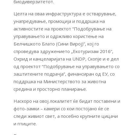
биодиверзитетот.
Целта на оваа инфраструктура е остварување,
унапредување, промоција и поддршка на
активностите на проектот “Подобрување на
управувањето и одржливо користење на
Белчишкото Блато (Сини Вирој)”, кој го
спроведува здружението „Екотуризам 2016“,
Охрид и канцеларијата на UNDP, Скопје и е дел
од проектот “Подобрување на управувањето со
заштитените подрачја”, финансиран од ЕУ, со
поддршка на Министерството за животна
средина и просторно планирање.
Наскоро на овој локалитет ќе бидат поставени и
фото-замки – камери со кои постојано ќе се
следи живиот свет, а посебно крупните цицачи
и птиците.