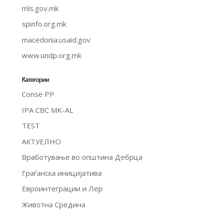
mls.gov.mk
spinfo.org.mk
macedonia.usaid.gov
www.undp.org.mk
Категории
Conse PP
IPA CBC MK-AL
TEST
АКТУЕЛНО
Вработување во општина Дебрца
Граѓанска иницијатива
Евроинтеграции и Лер
Животна Средина