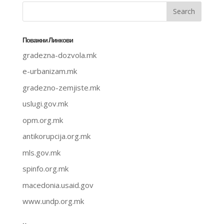
Поважни Линкови
gradezna-dozvola.mk
e-urbanizam.mk
gradezno-zemjiste.mk
uslugi.gov.mk
opm.org.mk
antikorupcija.org.mk
mls.gov.mk
spinfo.org.mk
macedonia.usaid.gov
www.undp.org.mk