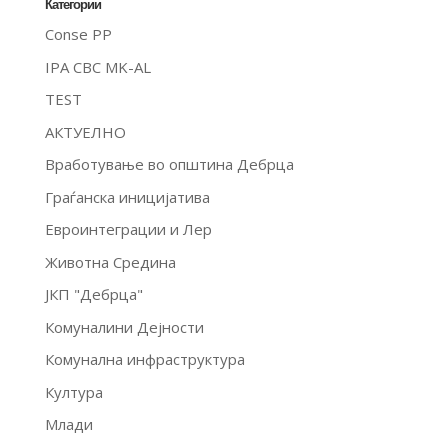
Категории
Conse PP
IPA CBC MK-AL
TEST
АКТУЕЛНО
Вработување во општина Дебрца
Граѓанска иницијатива
Евроинтеграции и Лер
Животна Средина
ЈКП "Дебрца"
Комуналини Дејности
Комунална инфраструктура
Култура
Млади