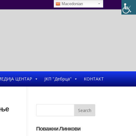
Macedonian
ЕДИЈА ЦЕНТАР
ЈКП "Дебрца"
КОНТАКТ
ање
Поважни Линкови