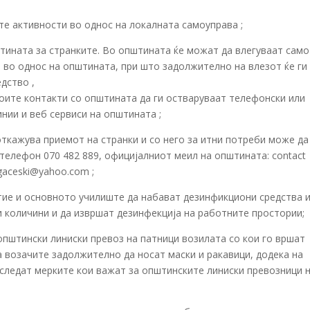
те активности во однос на локалната самоуправа ;
тината за странките. Во општината ќе можат да влегуваат само
 во однос на општината, при што задолжително на влезот ќе ги
дство ,
воите контакти со општината да ги остваруваат телефонски или
инии и веб сервиси на општината ;
ткажува приемот на странки и со него за итни потреби може да
телефон 070 482 889, официјалниот меил на општината: contact
gaceski@yahoo.com ;
тие и основното училиште да набават дезинфикциони средства 
 количини и да извршат дезинфекција на работните простории;
општински линиски превоз на патници возилата со кои го вршат
а возачите задолжително да носат маски и ракавици, додека на
 следат мерките кои важат за општинските линиски превозници 