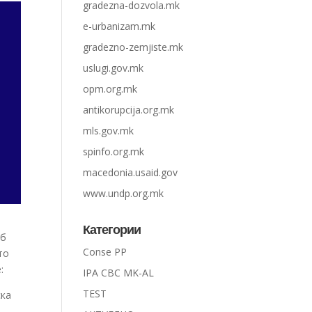
gradezna-dozvola.mk
e-urbanizam.mk
gradezno-zemjiste.mk
uslugi.gov.mk
opm.org.mk
antikorupcija.org.mk
mls.gov.mk
spinfo.org.mk
macedonia.usaid.gov
www.undp.org.mk
Категории
аб
Conse PP
то
:
IPA CBC MK-AL
TEST
ска