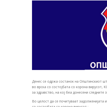
Денес се одржа состанок на Општинскиот шт
во врска со состојбата со корона вирусот, 
за здравство, на кој беа донесени следните 
Во целост да се почитуваат задолженијата 
со состојбата со корона вирусот ;