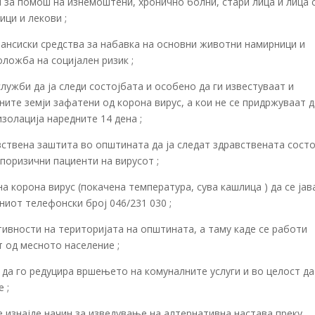
за помош на изнемоштени, хронично болни, стари лица и лица 
ци и лекови ;
нансиски средства за набавка на основни животни намирници и
оложба на социјален ризик ;
ужби да ја следи состојбата и особено да ги известуваат и
ните земји зафатени од корона вирус, а кои не се придржуваат 
золација наредните 14 дена ;
ствена заштита во општината да ја следат здравствената состо
 поризични пациенти на вирусот ;
а корона вирус (покачена температура, сува кашлица ) да се јав
дниот телефонски број 046/231 030 ;
ивности на територијата на општината, а таму каде се работи
 од месното население ;
да го редуцира вршењето на комуналните услуги и во целост да
 ;
 изнајде начин за изведување на алтернативна настава преку