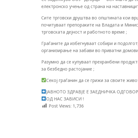
електронско учење од страна на наставницит
Сите трговски друштва во општината кои вр
почитуваат препораките на Владата и Минис
трговската дејност и работното време ;
Граѓаните да избегнуваат собири и подолго
организирање на забави во приватни домови 
Разумно да се купуваат прехранбени продукт
за безбедно растојание ;
Секој граѓанин да се грижи за своите живо
ЈАВНОТО ЗДРАВЈЕ Е ЗАЕДНИЧКА ОДГОВО
ОД НАС ЗАВИСИ !
Post Views:
1,736