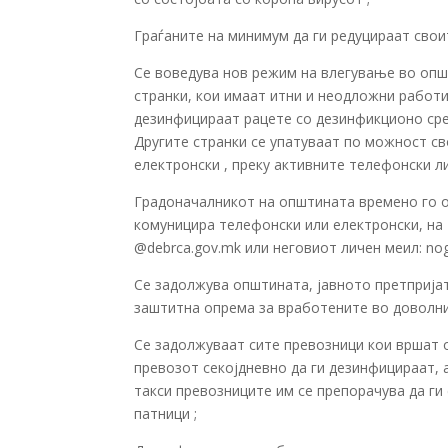
Граѓаните на минимум да ги редуцираат свои
Се воведува нов режим на влегување во опш
странки, кои имаат итни и неодложни работи
дезинфицираат рацете со дезинфикционо сре
Другите странки се упатуваат по можност с
електронски , преку активните телефонски л
Градоначалникот на општината времено го о
комуницира телефонски или електронски, на 
@debrca.gov.mk или неговиот личен меил: no
Се задолжува општината, јавното претприја
заштитна опрема за вработените во доволни
Се задолжуваат сите превозници кои вршат 
превозот секојдневно да ги дезинфицираат, 
такси превозниците им се препорачува да ги
патници ;