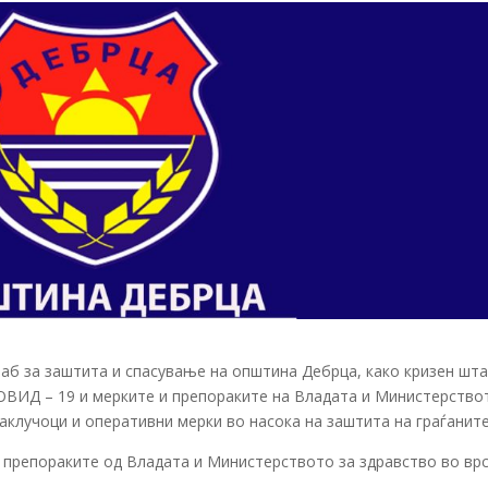
аб за заштита и спасување на општина Дебрца, како кризен шт
КОВИД – 19 и мерките и препораките на Владата и Министерство
заклучоци и оперативни мерки во насока на заштита на граѓаните
и препораките од Владата и Министерството за здравство во вр