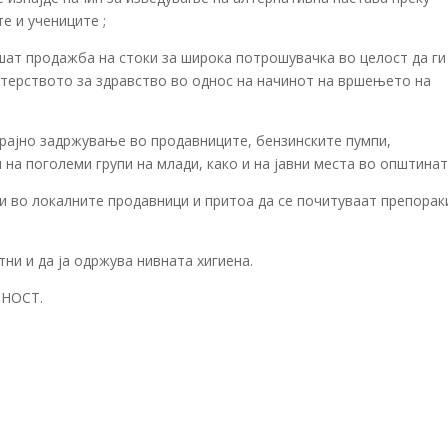
е и учениците ;
шат продажба на стоки за широка потрошувачка во целост да ги
терството за здравство во однос на начинот на вршењето на
трајно задржување во продавниците, бензинските пумпи,
на поголеми групи на млади, како и на јавни места во општинат
и во локалните продавници и притоа да се почитуваат препорак
тни и да ја одржува нивната хигиена.
РНОСТ.