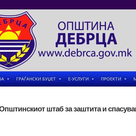
ВА
ГРАЃАНСКИ БУЏЕТ
Е-УСЛУГИ
ПРОЕКТИ
М
 Општинскиот штаб за заштита и спасув