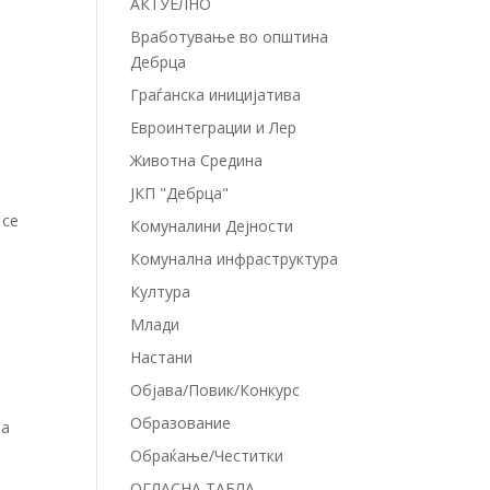
АКТУЕЛНО
Вработување во општина
Дебрца
Граѓанска иницијатива
Евроинтеграции и Лер
Животна Средина
ЈКП "Дебрца"
 се
Комуналини Дејности
Комунална инфраструктура
Култура
и
Млади
Настани
Објава/Повик/Конкурс
Образование
на
Обраќање/Честитки
ОГЛАСНА ТАБЛА