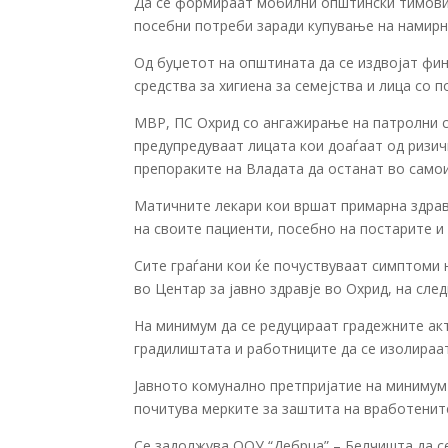
Да се формираат мобилни општински тимови 
посебни потреби заради купување на намирни
Од буџетот на општината да се издвојат фи
средства за хигиена за семејства и лица со п
МВР, ПС Охрид со ангажирање на патролни сл
предупредуваат лицата кои доаѓаат од ризич
препораките на Владата да останат во самои
Матичните лекари кои вршат примарна здрав
на своите пациенти, посебно на постарите и
Сите граѓани кои ќе почуствуваат симптоми н
во Центар за јавно здравје во Охрид, на сле
На минимум да се редуцираат градежните акт
градилиштата и работниците да се изолираат
Јавното комунално претпријатие на минимум 
почитува мерките за заштита на вработените
Се задолжува ООУ “Дебрца” – Белчишта да се