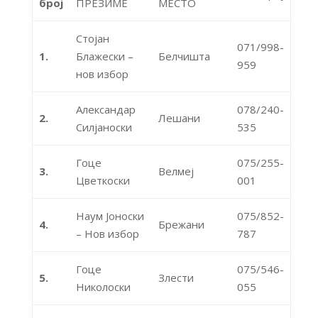
број
ПРЕЗИМЕ
МЕСТО
Стојан
071/998-
1.
Блажески –
Белчишта
959
нов избор
Александар
078/240-
2.
Лешани
Силјаноски
535
Гоце
075/255-
3.
Велмеј
Цветкоски
001
Наум Јоноски
075/852-
4.
Брежани
– Нов избор
787
Гоце
075/546-
5.
Злести
Николоски
055