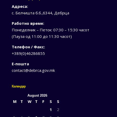
Адреса:
с. Белчишта б.б.,6344, Дебрца
Работно време:
Понеделник – Петок: 07:30 – 15:30 часот
(Пауза од 11:00 до 11:30 часот)
Телефон / Факс:
+389(0)46286855
Е-пошта
contact@debrca.gov.mk
Календар
August 2026
M
T
W
T
F
S
S
1
2