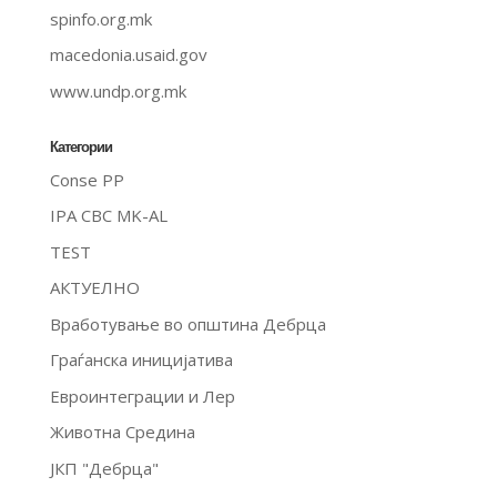
spinfo.org.mk
macedonia.usaid.gov
www.undp.org.mk
Категории
Conse PP
IPA CBC MK-AL
TEST
АКТУЕЛНО
Вработување во општина Дебрца
Граѓанска иницијатива
Евроинтеграции и Лер
Животна Средина
ЈКП "Дебрца"