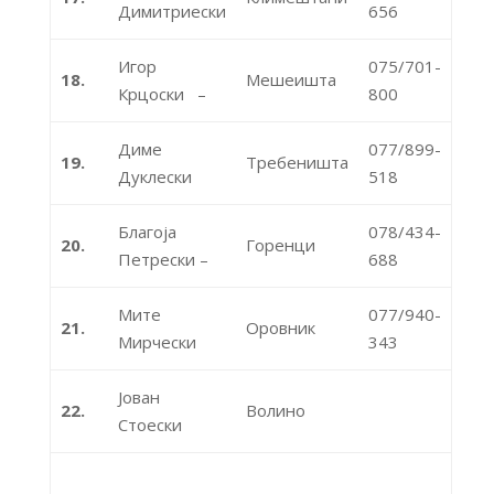
Димитриески
656
Игор
075/701-
18.
Мешеишта
Крцоски –
800
Диме
077/899-
19.
Требеништа
Дуклески
518
Благоја
078/434-
20.
Горенци
Петрески –
688
Мите
077/940-
21.
Оровник
Мирчески
343
Јован
22.
Волино
Стоески