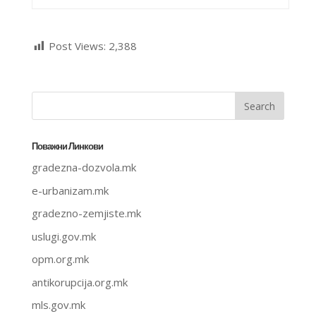
Post Views:
2,388
Поважни Линкови
gradezna-dozvola.mk
e-urbanizam.mk
gradezno-zemjiste.mk
uslugi.gov.mk
opm.org.mk
antikorupcija.org.mk
mls.gov.mk