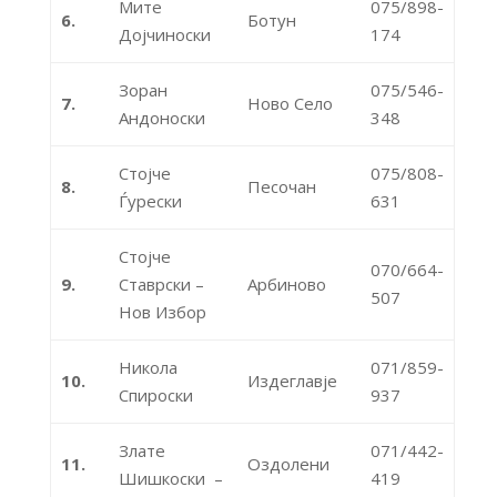
Мите
075/898-
6.
Ботун
Дојчиноски
174
Зоран
075/546-
7.
Ново Село
Андоноски
348
Стојче
075/808-
8.
Песочан
Ѓурески
631
Стојче
070/664-
9.
Ставрски –
Арбиново
507
Нов Избор
Никола
071/859-
10.
Издеглавје
Спироски
937
Злате
071/442-
11.
Оздолени
Шишкоски –
419