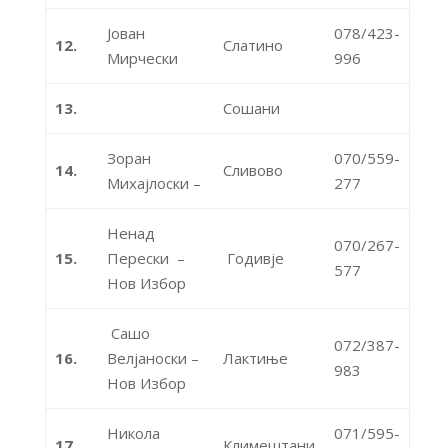
Јован
078/423-
12.
Слатино
Мирчески
996
13.
Сошани
Зоран
070/559-
14.
Сливово
Михајлоски –
277
Ненад
070/267-
15.
Перески –
Годивје
577
Нов Избор
Сашо
072/387-
16.
Велјаноски –
Лактиње
983
Нов Избор
Никола
071/595-
17.
Климештани