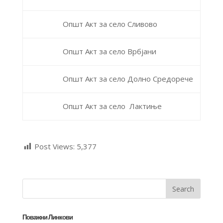
Општ Акт за село Сливово
Општ Акт за село Врбјани
Општ Акт за село Долно Средорече
Општ Акт за село Лактиње
Post Views:
5,377
Поважни Линкови