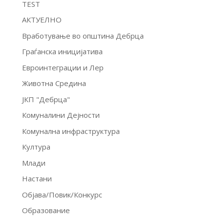
TEST
АКТУЕЛНО
Вработување во општина Дебрца
Граѓанска иницијатива
Евроинтеграции и Лер
Животна Средина
ЈКП "Дебрца"
Комуналини Дејности
Комунална инфраструктура
Култура
Млади
Настани
Објава/Повик/Конкурс
Образование