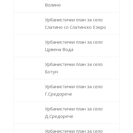
Волино
Урбанистички план за село
Слатино со Слатинско Езеро
Урбанистички план за село
Црвена Вода
Урбанистички план за село
Ботун
Урбанистички план за село
Г.Средорече
Урбанистички план за село
Д.Средорече
Урбанистички план за село