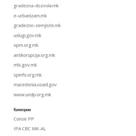
gradezna-dozvola.mk
e-urbanizam.mk
gradezno-zemjiste.mk
uslugi.gov.mk
opm.org.mk
antikorupcija.org.mk
mls.gov.mk
spinfo.org.mk
macedonia.usaid.gov
www.undp.org.mk
Категории
Conse PP
IPA CBC MK-AL