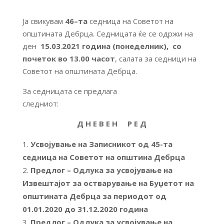
Ја свикувам
46
–
та
седница на Советот на
општината Дебрца. Седницата ќе се одржи на
ден
15.03
.
2021 година (понеделник)
, со
почеток
во 13.00 часот
, салата за седници на
Советот на општината Дебрца.
За седницата се предлага
следниот:
Д Н Е В Е Н Р Е Д
Усвојување на Записникот од
4
5-та
седница на Советот на општина Дебрца
Предлог – Одлука за усвојување на
Извештајот за остварување на Буџетот на
општината Дебрца за периодот од
01.01.2020 до 31.12.2020 година
Предлог – Одлука за усвојување на