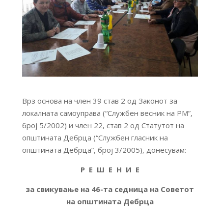
Врз основа на член 39 став 2 од Законот за
локалната самоуправа (“Службен весник на РМ”,
број 5/2002) и член 22, став 2 од Статутот на
општината Дебрца (“Службен гласник на
општината Дебрца”, број 3/2005), донесувам:
Р Е Ш Е Н И Е
за свикување на 46-та седница на Советот
на општината Дебрца