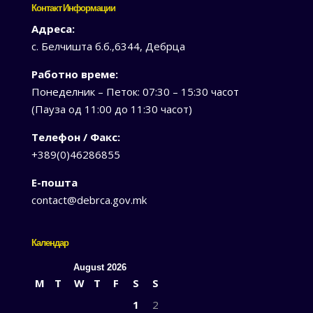
Контакт Информации
Адреса:
с. Белчишта б.б.,6344, Дебрца
Работно време:
Понеделник – Петок: 07:30 – 15:30 часот
(Пауза од 11:00 до 11:30 часот)
Телефон / Факс:
+389(0)46286855
Е-пошта
contact@debrca.gov.mk
Календар
August 2026
M
T
W
T
F
S
S
1
2