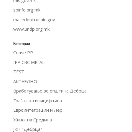
mls.gov.mk
spinfo.org.mk
macedonia.usaid.gov
www.undp.org.mk
Категории
Conse PP
IPA CBC MK-AL
TEST
АКТУЕЛНО
Вработување во општина Дебрца
Граѓанска иницијатива
Евроинтеграции и Лер
Животна Средина
ЈКП "Дебрца"