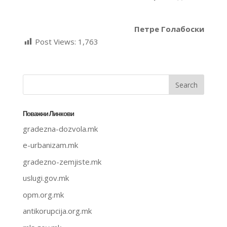
Петре Голабоски
Post Views:
1,763
Поважни Линкови
gradezna-dozvola.mk
e-urbanizam.mk
gradezno-zemjiste.mk
uslugi.gov.mk
opm.org.mk
antikorupcija.org.mk