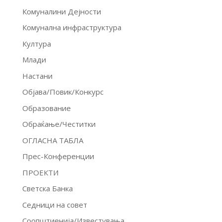
Комуналини Дејности
Комунална инфраструктура
Култура
Млади
Настани
Објава/Повик/Конкурс
Образование
Обраќање/Честитки
ОГЛАСНА ТАБЛА
Прес-Конференции
ПРОЕКТИ
Светска Банка
Седници на совет
Соопштиенија/Известувања