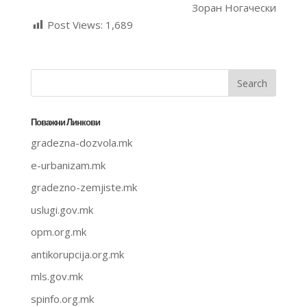
Зоран Ногачески
Post Views:
1,689
Поважни Линкови
gradezna-dozvola.mk
e-urbanizam.mk
gradezno-zemjiste.mk
uslugi.gov.mk
opm.org.mk
antikorupcija.org.mk
mls.gov.mk
spinfo.org.mk