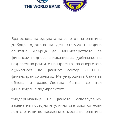
Врз основа на одлуката на советот на општина
Дебрца, одржана на ден 31.05.2021 година
општина Дебрца до Министерството за
финансии поднесе апликација за добивање на
под-заем во рамките на Проектот за енергетска
ефикасност во јавниот сектор (ПСЕЕП),
финансиран со заем од Меѓународната банка за
обнова и развој-Светска банка, со цел
финансирање под-проектот:
“Модернизација на јавното осветлување/
замена на постојните улични светилки со нови
лед светилки во населените места во општина