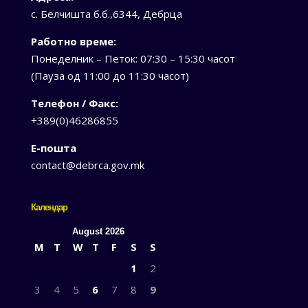
с. Белчишта б.б.,6344, Дебрца
Работно време:
Понеделник – Петок: 07:30 – 15:30 часот
(Пауза од 11:00 до 11:30 часот)
Телефон / Факс:
+389(0)46286855
Е-пошта
contact@debrca.gov.mk
Календар
August 2026
M
T
W
T
F
S
S
1
2
3
4
5
6
7
8
9