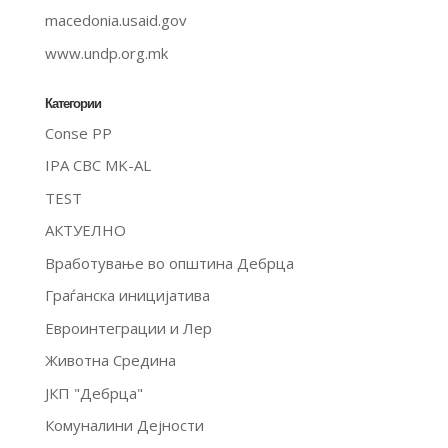
macedonia.usaid.gov
www.undp.org.mk
Категории
Conse PP
IPA CBC MK-AL
TEST
АКТУЕЛНО
Вработување во општина Дебрца
Граѓанска иницијатива
Евроинтеграции и Лер
Животна Средина
ЈКП "Дебрца"
Комуналини Дејности