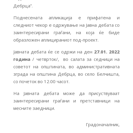
Дебрца”.
Поднесената апликација е прифатена и
следниот чекор е одржување на Јавна дебата со
заинтересирани граѓани, на која ќе биде
образложен аплицираниот под-проект.
Јавната дебата ќе се одржи на ден
27.01. 2022
година
/ четврток/, во салата за седници на
советот на општината, во административната
зграда на општина Дебрца, во село Белчишта,
со почеток во 12.00 часот.
На Јавната дебата може да присуствуваат
заинтересирани граѓани и претставници на
месните заедници.
Градоначалник,