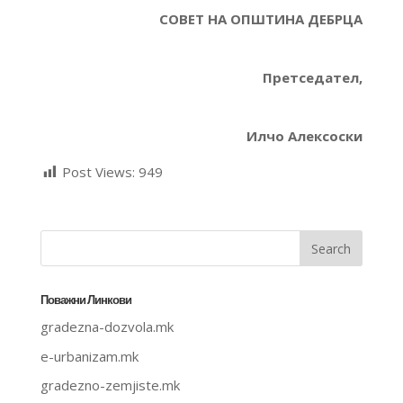
СОВЕТ НА ОПШТИНА ДЕБРЦА
Претседател,
Илчо Алексоски
Post Views:
949
Поважни Линкови
gradezna-dozvola.mk
e-urbanizam.mk
gradezno-zemjiste.mk