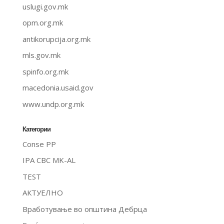
uslugi.gov.mk
opm.org.mk
antikorupcija.org.mk
mls.gov.mk
spinfo.org.mk
macedonia.usaid.gov
www.undp.org.mk
Категории
Conse PP
IPA CBC MK-AL
TEST
АКТУЕЛНО
Вработување во општина Дебрца