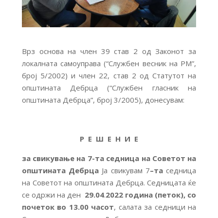
Врз основа на член 39 став 2 од Законот за
локалната самоуправа (“Службен весник на РМ”,
број 5/2002) и член 22, став 2 од Статутот на
општината Дебрца (“Службен гласник на
општината Дебрца”, број 3/2005), донесувам:
Р Е Ш Е Н И Е
за свикување на
7
-та седница на Советот на
општината Дебрца
Ја свикувам 7
–
та
седница
на Советот на општината Дебрца. Седницата ќе
се одржи на ден
29.04
.
2022 година (петок)
, со
почеток
во 13.00 часот
, салата за седници на