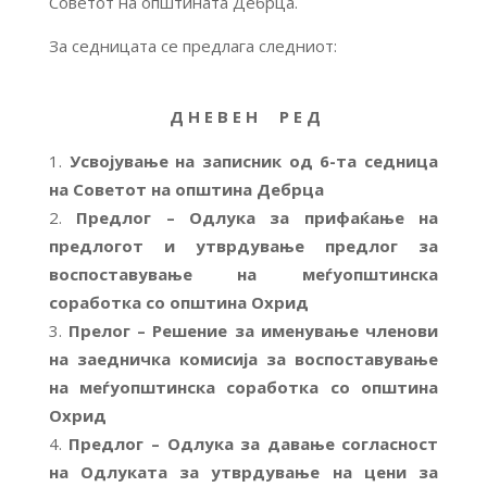
Советот на општината Дебрца.
За седницата се предлага следниот:
Д Н Е В Е Н Р Е Д
Усвојување на записник од 6-та седница
на Советот на општина Дебрца
Предлог – Одлука за прифаќање на
предлогот и утврдување предлог за
воспоставување на меѓуопштинска
соработка со општина Охрид
Прелог – Решение за именување членови
на заедничка комисија за воспоставување
на меѓуопштинска соработка со општина
Охрид
Предлог – Одлука за давање согласност
на Одлуката за утврдување на цени за