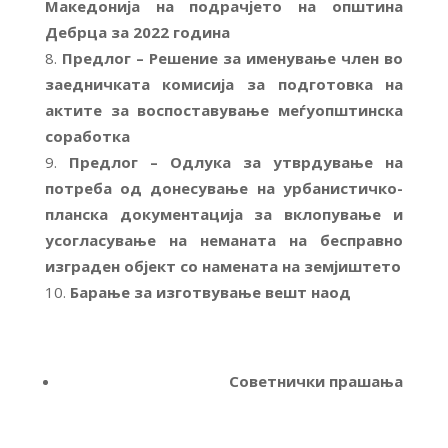
Македонија на подрачјето на општина
Дебрца за 2022 година
Предлог – Решение за именување член во
заедничката комисија за подготовка на
актите за воспоставување меѓуопштинска
соработка
Предлог – Одлука за утврдување на
потреба од донесување на урбанистичко-
планска документација за вклопување и
усогласување на неманата на бесправно
изграден објект со намената на земјиштето
Барање за изготвување вешт наод
Советнички прашања