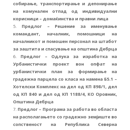
собирање, транспортирање и депонирање
на комунален отпад од индивидуални
корисници – домаќинства и правни лица
Предлог – Решение за именување
командант, началник, помошници на
началникот и помошен персонал на штабот
за заштита и спасување на општина Дебрца
Предлог – Одлука за изработка на
Урбанистички проект вон опфат на
урбанистички план за формирање на
градежна парцела со класа на намена Б5.1 –
Хотелски Комплекс на дел од КП 898/1, дел
од КП 840 и дел од КП 1188/4, КО Оровник,
Општина Дебрца
Предлог – Програма за работа во областа
на располагањето со градежно земјиште во
сопственост на Република Северна