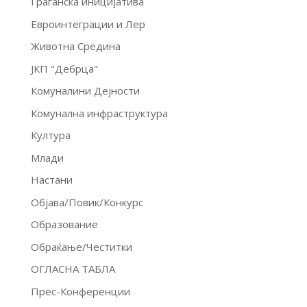
Граѓанска иницијатива
Евроинтеграции и Лер
Животна Средина
ЈКП "Дебрца"
Комуналини Дејности
Комунална инфраструктура
Култура
Млади
Настани
Објава/Повик/Конкурс
Образование
Обраќање/Честитки
ОГЛАСНА ТАБЛА
Прес-Конференции