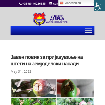
Macedonian
+389(0)46286855
contact@debrca.gov.mk
Јавен повик за пријавување на
штети на земјоделски насади
May 31, 2022