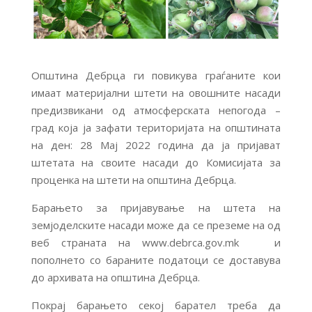
Општина Дебрца ги повикува граѓаните кои
имаат материјални штети на овошните насади
предизвикани од атмосферската непогода –
град која ја зафати територијата на општината
на ден: 28 Мај 2022 година да ја пријават
штетата на своите насади до Комисијата за
проценка на штети на општина Дебрца.
Барањето за пријавување на штета на
земјоделските насади може да се преземе на од
веб страната на www.debrca.gov.mk и
пополнето со бараните податоци се доставува
до архивата на општина Дебрца.
Покрај барањето секој барател треба да