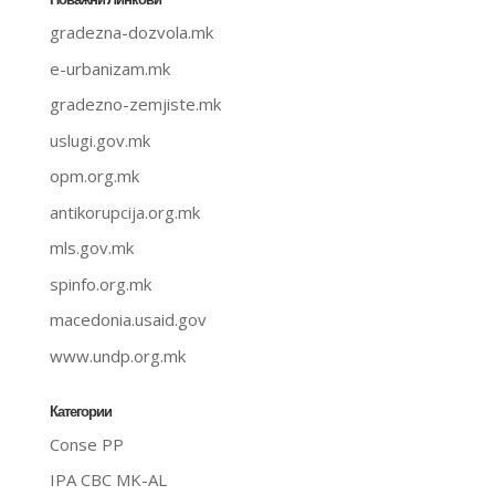
gradezna-dozvola.mk
e-urbanizam.mk
gradezno-zemjiste.mk
uslugi.gov.mk
opm.org.mk
antikorupcija.org.mk
mls.gov.mk
spinfo.org.mk
macedonia.usaid.gov
www.undp.org.mk
Категории
Conse PP
IPA CBC MK-AL