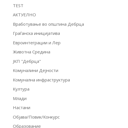
TEST
АКТУЕЛНО
Вработување во општина Дебрца
Граѓанска иницијатива
Евроинтеграции и Лер
Животна Средина
ЈКП "Дебрца"
Комуналини Дејности
Комунална инфраструктура
Култура
Млади
Настани
Објава/Повик/Конкурс
Образование