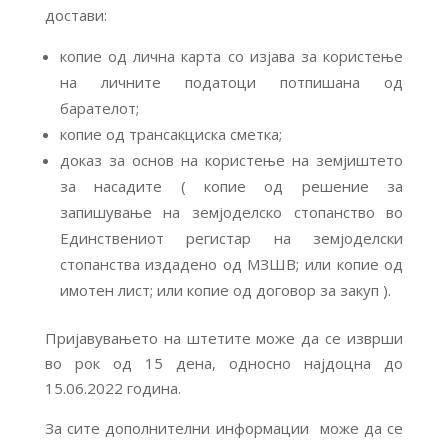
достави:
копие од лична карта со изјава за користење
на личните податоци потпишана од
барателот;
копие од трансакциска сметка;
доказ за основ на користење на земјиштето
за насадите ( копие од решение за
запишување на земјоделско стопанство во
Единствениот регистар на земјоделски
стопанства издадено од МЗШВ; или копие од
имотен лист; или копие од договор за закуп ).
Пријавувањето на штетите може да се изврши
во рок од 15 дена, односно најдоцна до
15.06.2022 година.
За сите дополнителни информации може да се