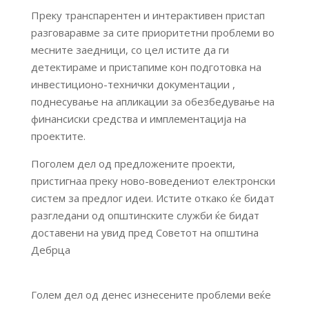
Преку транспарентен и интерактивен пристап
разговаравме за сите приоритетни проблеми во
месните заедници, со цел ист
ите да ги
детектираме и пристапиме кон подготовка на
инвестиционо-технички документации ,
поднесување на апликации за обезбедување на
финансиски средства и имплементација на
проектите.
Поголем дел од предложените проекти,
пристигнаа преку ново-воведениот електронски
систем за предлог идеи. Истите откако ќе бидат
разгледани од општинските служби ќе бидат
доставени на увид пред Советот на општина
Дебрца
Голем дел од денес изнесените проблеми веќе