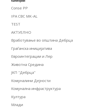
Категории
Conse PP
IPA CBC MK-AL
TEST
АКТУЕЛНО
Вработување во општина Дебрца
Граѓанска иницијатива
Евроинтеграции и Лер
Животна Средина
ЈКП "Дебрца"
Комуналини Дејности
Комунална инфраструктура
Култура
Млади