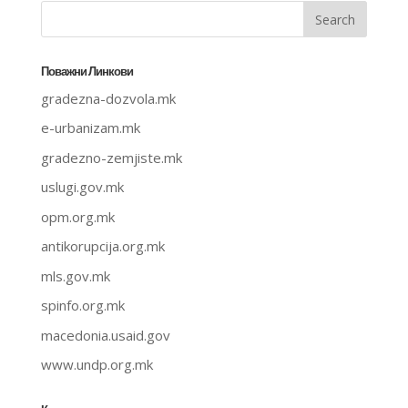
Поважни Линкови
gradezna-dozvola.mk
e-urbanizam.mk
gradezno-zemjiste.mk
uslugi.gov.mk
opm.org.mk
antikorupcija.org.mk
mls.gov.mk
spinfo.org.mk
macedonia.usaid.gov
www.undp.org.mk