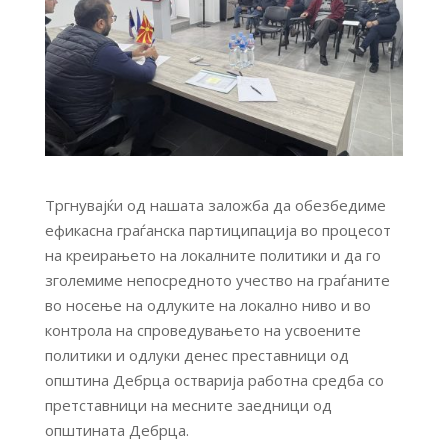
Тргнувајќи од нашата заложба да обезбедиме
ефикасна граѓанска партиципација во процесот
на креирањето на локалните политики и да го
зголемиме непосредното учество на граѓаните
во носење на одлуките на локално ниво и во
контрола на спроведувањето на усвоените
политики и одлуки денес преставници од
општина Дебрца остварија работна средба со
претставници на месните заедници од
општината Дебрца.