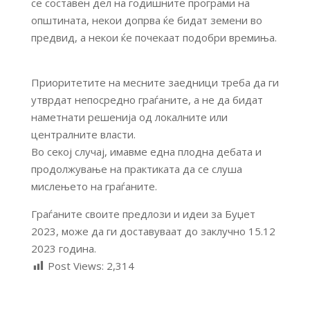
се составен дел на годишните програми на
општината, некои допрва ќе бидат земени во
предвид, а некои ќе почекаат подобри времиња.
Приоритетите на месните заедници треба да ги
утврдат непосредно граѓаните, а не да бидат
наметнати решенија од локалните или
централните власти.
Во секој случај, имавме една плодна дебата и
продолжување на практиката да се слуша
мислењето на граѓаните.
Граѓаните своите предлози и идеи за Буџет
2023, може да ги доставуваат до заклучно 15.12
2023 година.
Post Views:
2,314