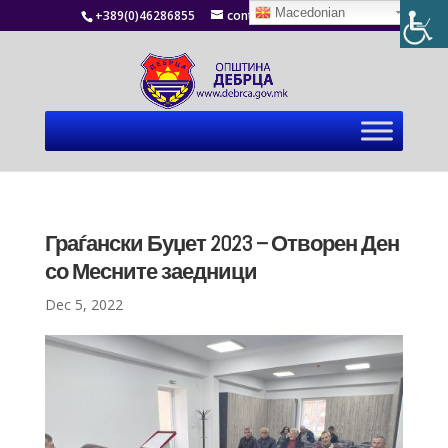
Macedonian
+389(0)46286855
contact@debrca.gov.mk
Граѓански Буџет 2023 – Отворен Ден
со Месните заедници
Dec 5, 2022