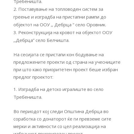
Требеништа.
Поставување на топловоден систем за
греење и изградба на пристапни рампи до
објектот на ООУ ,, Дебрца “ село Оровник.
Реконструкција на кровот на објектот ОOУ
,,Дебрца” село Белчишта.
На сесијата се пристапи кон бодување на
предложените проекти од страна на учесниците
при што како приоритетен проект беше избран
предлог проектот:
Изградба на детско игралиште во село
Требеништа.
Во периодот кој следи Општина Дебрца во
соработка со донаторот ќе ги превземе сите
мерки и активности со цел реализација на
избраниот приоритетен проект.