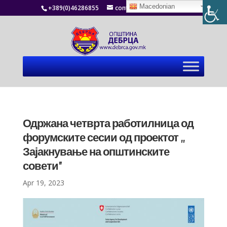
Macedonian
+389(0)46286855
contact@debrca.gov.mk
Одржана четврта работилница од
форумските сесии од проектот ,,
Зајакнување на општинските
совети”
Apr 19, 2023