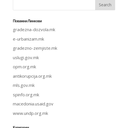
Поважни Линкови
gradezna-dozvola.mk
e-urbanizam.mk
gradezno-zemjiste.mk
uslugi.gov.mk
opm.org.mk
antikorupcija.org.mk
mls.gov.mk
spinfo.org.mk
macedonia.usaid.gov
www.undp.org.mk
Категории