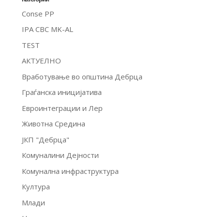
Conse PP
IPA CBC MK-AL
TEST
АКТУЕЛНО
Вработување во општина Дебрца
Граѓанска иницијатива
Евроинтеграции и Лер
Животна Средина
ЈКП "Дебрца"
Комуналини Дејности
Комунална инфраструктура
Култура
Млади