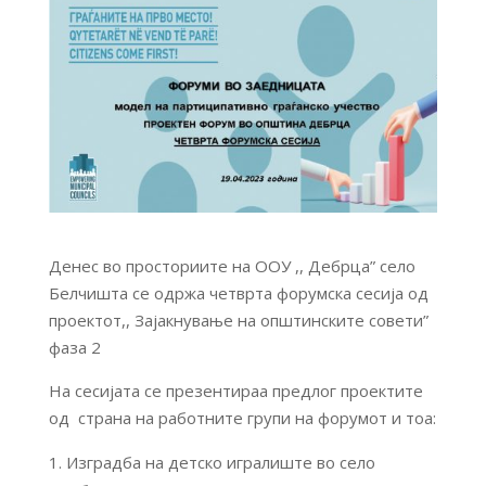
Денес во просториите на ОOУ ,, Дебрца” село
Белчишта се одржа четврта форумска сесија од
проектот,, Зајакнување на општинските совети”
фаза 2
На сесијата се презентираа предлог проектите
од страна на работните групи на форумот и тоа:
Изградба на детско игралиште во село