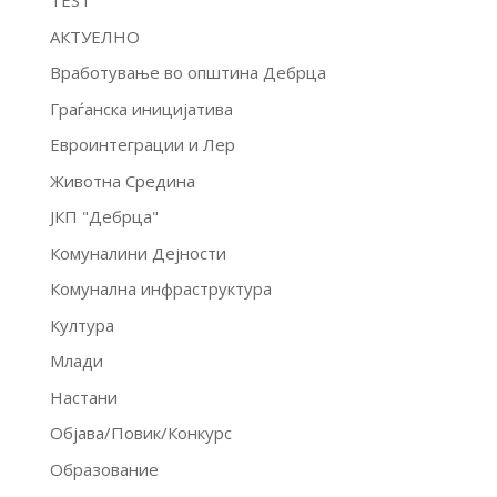
TEST
АКТУЕЛНО
Вработување во општина Дебрца
Граѓанска иницијатива
Евроинтеграции и Лер
Животна Средина
ЈКП "Дебрца"
Комуналини Дејности
Комунална инфраструктура
Култура
Млади
Настани
Објава/Повик/Конкурс
Образование