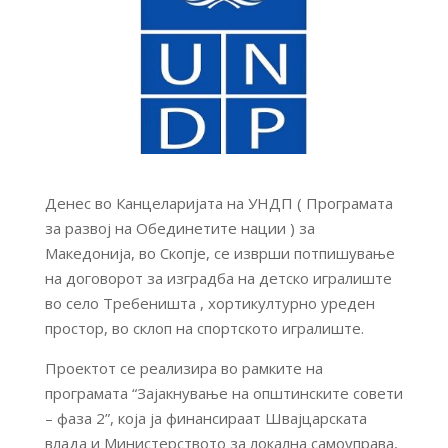
Денес во Канцеларијата на УНДП ( Програмата
за развој на Обединетите нации ) за
Македонија, во Скопје, се изврши потпишување
на договорот за изградба на детско игралиште
во село Требеништа , хортикултурно уреден
простор, во склоп на спортското игралиште.
Проектот се реализира во рамките на
програмата “Зајакнување на општинските совети
– фаза 2”, која ја финансираат Швајцарската
влада и Министерството за локална самоуправа,