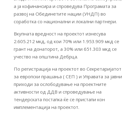
а ја кофинансира и спроведува Програмата за
развој на Обединетите нации (УНДП) во
соработка со национални и локални партнери.
Вкупната вредност на проектот изнесува
2.605.212 мкд, од кои 70% или 1.953.909 мкд се
грант на донаторот, а 30% или 651.303 мкд се
учество на општина Дебрца.
По регистрација на проектот во Секретаријатот
за европски прашања ( СЕП ) и Управата за јавни
приходи за ослободување на проектните
активности од ДДВ и спроведување на
тендерската постапка ќе се пристапи кон
имплементација на проектот.