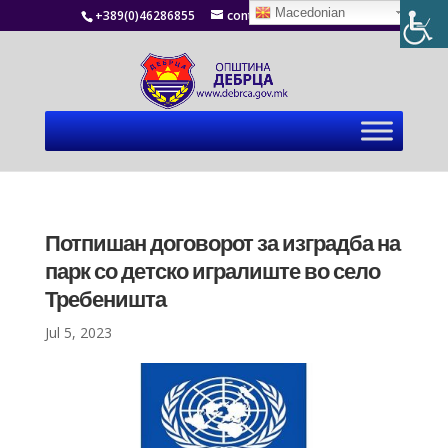
Macedonian
+389(0)46286855
contact@debrca.gov.mk
Потпишан договорот за изградба на
парк со детско игралиште во село
Требеништа
Jul 5, 2023