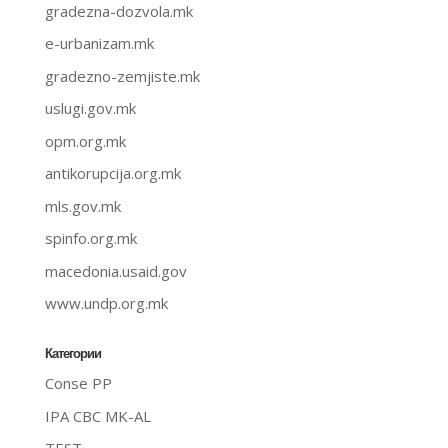
gradezna-dozvola.mk
e-urbanizam.mk
gradezno-zemjiste.mk
uslugi.gov.mk
opm.org.mk
antikorupcija.org.mk
mls.gov.mk
spinfo.org.mk
macedonia.usaid.gov
www.undp.org.mk
Категории
Conse PP
IPA CBC MK-AL