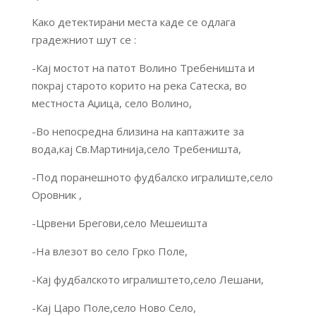
Како детектирани места каде се одлага
градежниот шут се :
-Кај мостот на патот Волино Требеништа и
покрај старото корито на река Сатеска, во
местноста Аџица, село Волино,
-Во непосредна близина на каптажите за
вода,кај Св.Мартинија,село Требеништа,
-Под поранешното фудбалско игралиште,село
Оровник ,
-Црвени Брегови,село Мешеишта
-На влезот во село Грко Поле,
-Кај фудбалското игралиштето,село Лешани,
-Кај Царо Поле,село Ново Село,