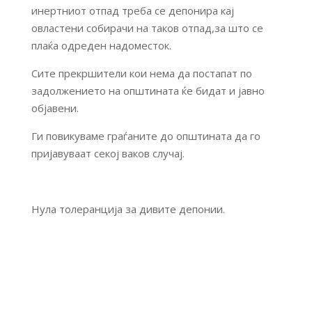
инертниот отпад треба се депонира кај
овластени собирачи на таков отпад,за што се
плаќа одреден надоместок.
Сите прекршители кои нема да постапат по
задолжението на општината ќе бидат и јавно
објавени.
Ги повикуваме граѓаните до општината да го
пријавуваат секој ваков случај.
Нула толеранција за дивите депонии.