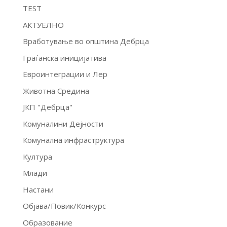
TEST
АКТУЕЛНО
Вработување во општина Дебрца
Граѓанска иницијатива
Евроинтеграции и Лер
Животна Средина
ЈКП "Дебрца"
Комуналини Дејности
Комунална инфраструктура
Култура
Млади
Настани
Објава/Повик/Конкурс
Образование