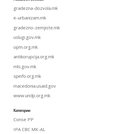
gradezna-dozvola.mk
e-urbanizam.mk
gradezno-zemjiste.mk
uslugi.gov.mk
opm.org.mk
antikorupcija.org.mk
mls.gov.mk
spinfo.org.mk
macedonia.usaid.gov
www.undp.org.mk
Категории
Conse PP
IPA CBC MK-AL