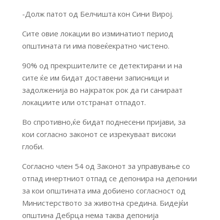
-Долж патот од Белчишта кон Сини Вирој.
Сите овие локации во изминатиот период
општината ги има повеќекратно чистено.
90% од прекршителите се детектирани и на
сите ќе им бидат доставени записници и
задолженија во најкраток рок да ги санираат
локациите или отстранат отпадот.
Во спротивно,ќе бидат поднесени пријави, за
кои согласно законот се изрекуваат високи
глоби.
Согласно член 54 од Законот за управување со
отпад инертниот отпад се депонира на депонии
за кои општината има добиено согласност од
Министерството за животна средина. Бидејќи
општина Дебрца нема таква депонија