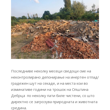
Последниве неколку месеци сведоци сме на
неконтролирано депонирање на инертен отпад/
градежен шут на секаде, и на места кои во
изминативе години на трошок на Општина
Дебрца по неколку пати биле чистени, со што
директно се загрозува природната и животната
средина.