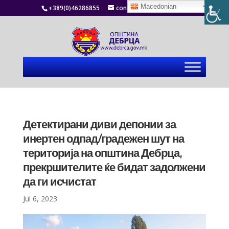
Macedonian
+389(0)46286855
contact@debrca.gov.mk
Детектирани диви депонии за
инертен одпад/градежен шут на
територија на општина Дебрца,
прекршителите ќе бидат задолжени
да ги исчистат
Jul 6, 2023