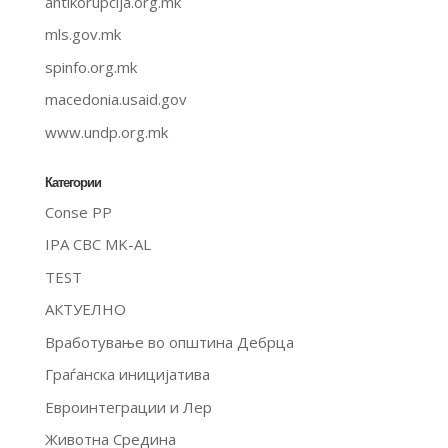
antikorupcija.org.mk
mls.gov.mk
spinfo.org.mk
macedonia.usaid.gov
www.undp.org.mk
Категории
Conse PP
IPA CBC MK-AL
TEST
АКТУЕЛНО
Вработување во општина Дебрца
Граѓанска иницијатива
Евроинтеграции и Лер
Животна Средина