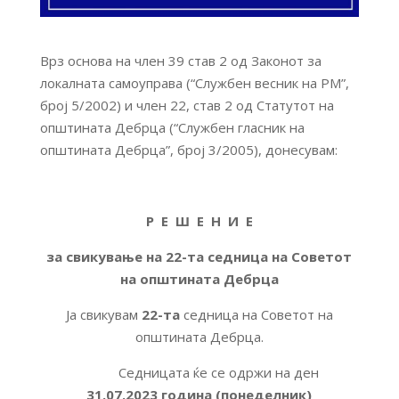
Врз основа на член 39 став 2 од Законот за
локалната самоуправа (“Службен весник на РМ”,
број 5/2002) и член 22, став 2 од Статутот на
општината Дебрца (“Службен гласник на
општината Дебрца”, број 3/2005), донесувам:
Р Е Ш Е Н И Е
за свикување на
22
-та седница на Советот
на општината Дебрца
Ја свикувам
22-
та
седница на Советот на
општината Дебрца.
Седницата ќе се одржи на ден
31
.0
7
.2023 година (понеделник)