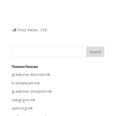
Post Views:
729
Поважни Линкови
gradezna-dozvola.mk
e-urbanizam.mk
gradezno-zemjiste.mk
uslugi.gov.mk
opm.org.mk