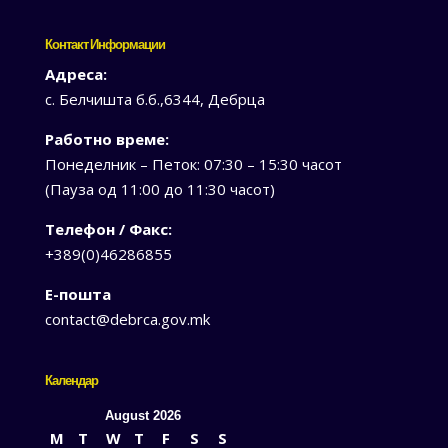
Контакт Информации
Адреса:
с. Белчишта б.б.,6344, Дебрца
Работно време:
Понеделник – Петок: 07:30 – 15:30 часот
(Пауза од 11:00 до 11:30 часот)
Телефон / Факс:
+389(0)46286855
Е-пошта
contact@debrca.gov.mk
Календар
August 2026
M
T
W
T
F
S
S