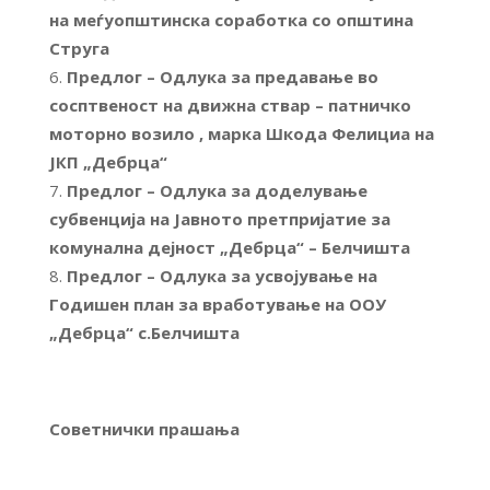
на меѓуопштинска соработка со општина
Струга
Предлог – Одлука за предавање во
сосптвеност на движна ствар – патничко
моторно возило , марка Шкода Фелициа на
ЈКП „Дебрца“
Предлог – Одлука за доделување
субвенција на Јавното претпријатие за
комунална дејност „Дебрца“ – Белчишта
Предлог – Одлука за усвојување на
Годишен план за вработување на ООУ
„Дебрца“ с.Белчишта
Советнички прашања