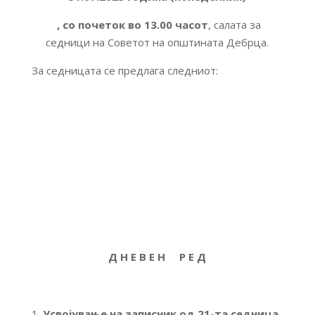
, со почеток
во 13.00 часот
, салата за
седници на Советот на општината Дебрца.
За седницата се предлага следниот:
Д Н Е В Е Н Р Е Д
Усвојување на записник од 21-та седница