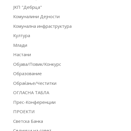
ЈКП "Дебрца"
Комуналини Дејности
Комунална инфраструктура
Култура
Млади
Настани
Објава/Повик/Конкурс
Образование
Обраќање/Честитки
ОГЛАСНА ТАБЛА
Прес-Конференции
ПРОЕКТИ
Светска Банка
Седници на совет