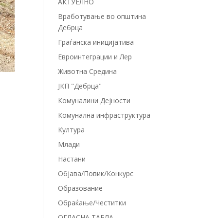
АКТУЕЛНО
Вработување во општина
Дебрца
Граѓанска иницијатива
Евроинтеграции и Лер
Животна Средина
ЈКП "Дебрца"
Комуналини Дејности
Комунална инфраструктура
Култура
Млади
Настани
Објава/Повик/Конкурс
Образование
Обраќање/Честитки
ОГЛАСНА ТАБЛА