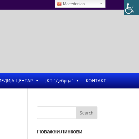
Macedonian
ЕДИЈА ЦЕНТАР
ЈКП "Дебрца"
КОНТАКТ
Поважни Линкови