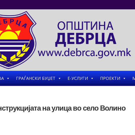
ВА
ГРАЃАНСКИ БУЏЕТ
Е-УСЛУГИ
ПРОЕКТИ
М
нструкцијата на улица во село Волино