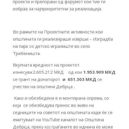
проекти и препораки од форумот кои тие ги
избраа за најприоритетни за реализација.
Во рамките на Проектните активности кои
општината ги реализираше изврши – Изградба
на парк со детско игралиште во село
Требеништа.
Вкупната вредност на проектот
изнесува:2.605.212 МКД од кои
1.953.909
МКД
се грант на донаторот
и
651.303
МКД
се
учество на општина Дебрца
.
Како и обезбедена е и монтирана опрема, со
која се обезбедува пренос во живо на
седниците на советот на општината каде ќе се
емитуваат на YouTube каналот на Општина
Дебрца, преку кој граѓаните во иднина ќе може