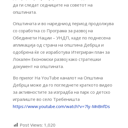
да ги следат седниците на советот на
општината.
Општината и во наредниод период продолжува
со соработка со Програма за развој на
Обединети Нации – УНДП, каде по поднесена
апликација од страна на општина Дебрца и
одобрена ќе се изработува Итегриран план за
Локален Економски развој како стратешки
документ на општината.
Во прилог На YouTube каналот на Општина
Дебрца може да го погледнете краткото видео
за активностите за изградба на парк со детско
игралиште во село Требеништа
https://www.youtube.com/watch?v=7ly-MnBnfDs
Post Views:
1,020