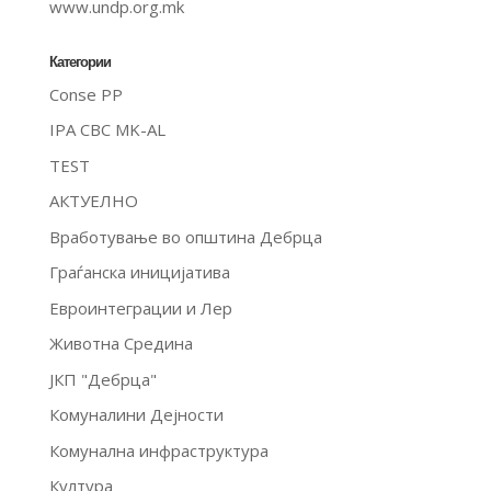
www.undp.org.mk
Категории
Conse PP
IPA CBC MK-AL
TEST
АКТУЕЛНО
Вработување во општина Дебрца
Граѓанска иницијатива
Евроинтеграции и Лер
Животна Средина
ЈКП "Дебрца"
Комуналини Дејности
Комунална инфраструктура
Култура