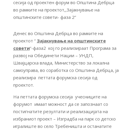
Денес во Општина Дебрца во рамките на
проектот “
Зајакнување на општинските
совети
“-фаза2 кој го реализираат Програма за
развој на Обединети Нации – УНДП,
Швајцарска влада, Министерство за локална
самоуправа, во соработка со Општина Дебрца, ја
реализира петтата форумска сесија од
проектот.
На петтата форумска сесија учесниците на
форумот имаат можност да се запознаат со
постигнатите резултати и реализацијата на
избраниот проект – Изградба на парк со детско
игралиште во село Требеништа и останатите