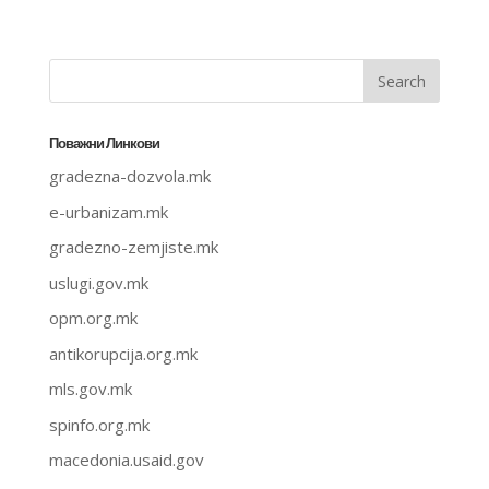
Поважни Линкови
gradezna-dozvola.mk
e-urbanizam.mk
gradezno-zemjiste.mk
uslugi.gov.mk
opm.org.mk
antikorupcija.org.mk
mls.gov.mk
spinfo.org.mk
macedonia.usaid.gov