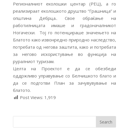
Регионалниот еколошки центар (РЕЦ), а го
реализираат еколошкото друштво “Грашница” и
општина Дебрца.. Свое обраќање на
работилницата имаше и градоначалникот
Ногачески. Тој го потенцираше значењето на
Блатото како извонредно природно наследство,
потребата од негова заштита, како и потребата
за негово искористување во функција на
руралниот туризам.
Целта на Проектот е да се обезбеди
оддржливо управување со Белчишкото блато и
да се подготви План за зачувувување на
блатото.
Post Views:
1,919