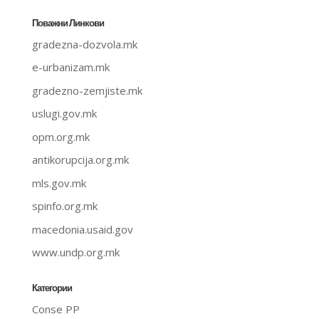
Поважни Линкови
gradezna-dozvola.mk
e-urbanizam.mk
gradezno-zemjiste.mk
uslugi.gov.mk
opm.org.mk
antikorupcija.org.mk
mls.gov.mk
spinfo.org.mk
macedonia.usaid.gov
www.undp.org.mk
Категории
Conse PP