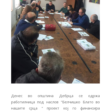
Денес во општина Дебрца се одржа
работилница под наслов “Белчишко Блато во
нашите срца “ проект кој го финансира