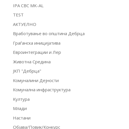
IPA CBC MK-AL
TEST
АКТУЕЛНО
Вработување во општина Дебрца
Граѓанска иницијатива
Евроинтеграции и Лер
Животна Средина
ЈКП "Дебрца"
Комуналини Дејности
Комунална инфраструктура
Култура
Млади
Настани
Објава/Повик/Конкурс