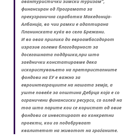
авантуристички зимски туризам”,
финансиран од Програмата за
прекугранична соработка Македонија-
Албанија, во чии рамки е адаптирана
Планинската куќа во село Брежани.
И во оваа прилика до евроамбасадорот
изразив голема благодарност за
досегашната поддршка,при што
заеднички констатиравме дека
искористувањето на претпристапните
фондови на ЕУ е важно за
евроинтеграциите на нашата земја, а
уште повеќе за општина Дебрца која е со
ограничени финансиски ресурси, со оглед на
тоа што парите кои се користат од овие
фондови се инвестираат во конкретни
проекти, кои го подобруваат
квалитетот на животот на граѓаните.