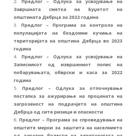
Предлог – Одлука за усвојување на
Завршната сметка на Буџетот на
општината Дебрца за 2022 година
Предлог – Програма за контрола на
популацијата на бездомни кучиња на
територијата на општина Дебрца во 2023
година
Предлог – Одлука за усвојување на
Записникот од извршениот попис на
побарувањата, обврски и каса за 2022
година
Предлог – Одлука за отпочнување
постапка за ажурирање на процената на
загрозеност на подрачјето на општина
Дебрца од сите ризици и опасности
Предлог – Програма за спроведување на
општите мерки за заштита на населнието
од заразни болести на територијата на