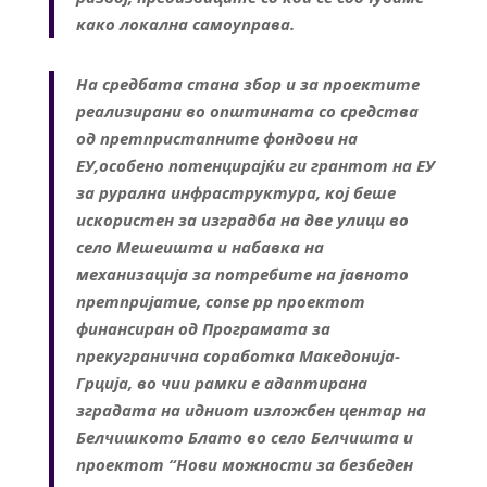
како локална самоуправа.
На средбата стана збор и за проектите
реализирани во општината со средства
од претпристапните фондови на
ЕУ,особено потенцирајќи ги грантот на ЕУ
за рурална инфраструктура, кој беше
искористен за изградба на две улици во
село Мешеишта и набавка на
механизација за потребите на јавното
претпријатие, conse pp проектот
финансиран од Програмата за
прекугранична соработка Македонија-
Грција, во чии рамки е адаптирана
зградата на идниот изложбен центар на
Белчишкото Блато во село Белчишта и
проектот “Нови можности за безбеден