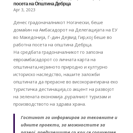
посета на Општина Дебрца
Apr 3, 2023
Денес градоначалникот Ногачески, беше
домаќин на Амбасадорот на Делегацијата на ЕУ
во Македонија, Г-дин Дејвид Гир,кој беше во
работна посета на општина Дебрца.
На средбата градоначалникот го запозна
евроамбасадорот со личната карта на
општината,нејзиното природно и културно
историско наследство, нашите заложби
општината да прерасне во високорангирана еко
туристичка дестинација,со акцент на развојот
на зелената економија ,руралниот туризам и
производството на здрава храна.
Гостинот го информирав за тековните и
идните проекти, за можностите за
развој, предизвиците со кои се соочуваме