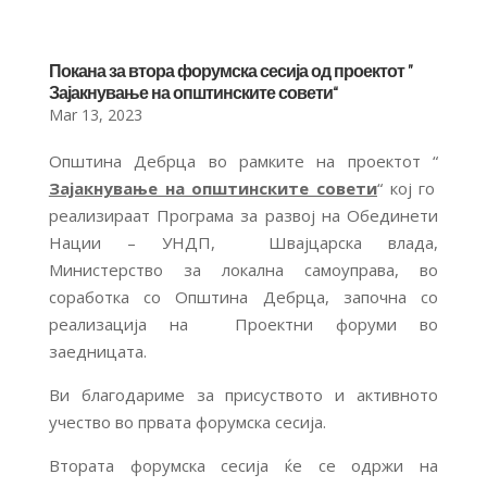
Покана за втора форумска сесија од проектот ”
Зајакнување на општинските совети“
Mar 13, 2023
Општина Дебрца во рамките на проектот “
Зајакнување на општинските совети
“ кој го
реализираат Програма за развој на Обединети
Нации – УНДП, Швајцарска влада,
Министерство за локална самоуправа, во
соработка со Општина Дебрца, започна со
реализација на Проектни форуми во
заедницата.
Ви благодариме за присуството и активното
учество во првата форумска сесија.
Втората форумска сесија ќе се одржи на