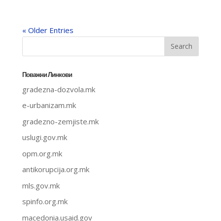
« Older Entries
Поважни Линкови
gradezna-dozvola.mk
e-urbanizam.mk
gradezno-zemjiste.mk
uslugi.gov.mk
opm.org.mk
antikorupcija.org.mk
mls.gov.mk
spinfo.org.mk
macedonia.usaid.gov