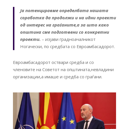
Ја потенциравме определбата нашата
соработка да продолжи и на идни проекти
од интерес на граѓаните,а за што како
општина сме подготвени со конкретни
проекти.
– изјави градноачалникот
Ногачески, по средбата со Евроамбасадорот.
Евроамбасадорот оствари средба и со
членовите на Советот на општината,невладини
организации,а имаше и средба со граѓани.