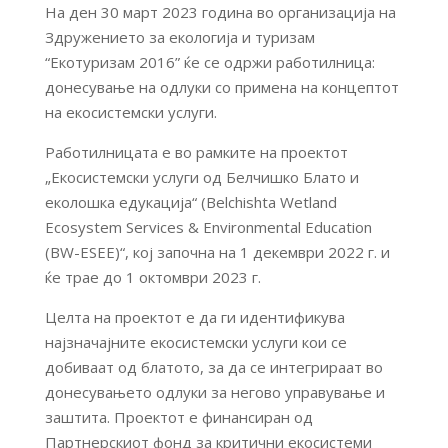
На ден 30 март 2023 година во организација на
Здружението за екологија и туризам
“Екотуризам 2016” ќе се одржи работилница:
донесување на одлуки со примена на концептот
на екосистемски услуги.
Работилницата е во рамките на проектот
„Екосистемски услуги од Белчишко Блато и
еколошка едукација“ (Belchishta Wetland
Ecosystem Services & Environmental Education
(BW-ESEE)“, кој започна на 1 декември 2022 г. и
ќе трае до 1 октомври 2023 г.
Целта на проектот е да ги идентификува
најзначајните екосистемски услуги кои се
добиваат од блатото, за да се интегрираат во
донесувањето одлуки за негово управување и
заштита. Проектот е финансиран од
Партнерскиот фонд за критични екосистеми