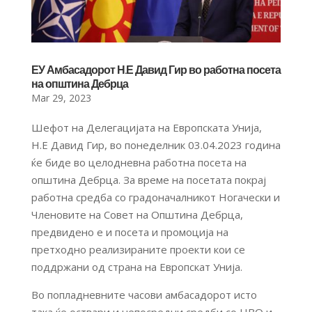
ЕУ Амбасадорот Н.Е Давид Гир во работна посета
на општина Дебрца
Mar 29, 2023
Шефот на Делегацијата на Европската Унија,
Н.Е Давид Гир, во понеделник 03.04.2023 година
ќе биде во целодневна работна посета на
општина Дебрца. За време на посетата покрај
работна средба со градоначалникот Ногачески и
Членовите на Совет на Општина Дебрца,
предвидено е и посета и промоција на
претходно реализираните проекти кои се
поддржани од страна на Европскат Унија.
Во попладневните часови амбасадорот исто
така ќе оствари и непосредни средби со НВО и