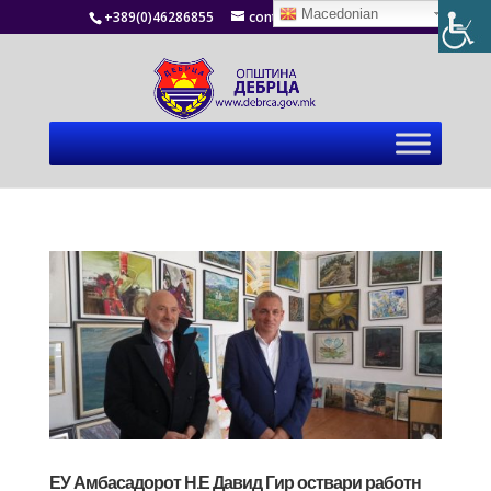
Macedonian
+389(0)46286855
contact@debrca.gov.mk
ЕУ Амбасадорот Н.Е Давид Гир оствари работн