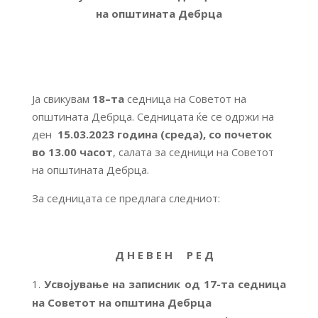
на општината Дебрца
Ја свикувам
18
–
та
седница на Советот на
општината Дебрца. Седницата ќе се одржи на
ден
15.03.2023 година (среда)
, со почеток
во 13.00 часот
, салата за седници на Советот
на општината Дебрца.
За седницата се предлага следниот:
Д Н Е В Е Н Р Е Д
Усвојување на записник од 17-та седница
на Советот на општина Дебрца