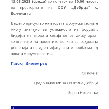
15.03.2023 (среда)
со почеток во
10:00 часот
,
во просториите на
ООУ „Дебрца“ с.
Белчишта
.
Вашето присуство на втората форумска сесија е
многу значајно за успешноста на форумот,
бидејќи на втората сесија ќе се дискутираат
концептите на проектите во кои се содржани
решенијата на идентификуваните проблеми од
првата форумска сесија.
Прилог: Дневен ред
Со почит:
Градоначалник на Општина Дебрца
Зоран Ногачески