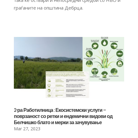
граѓаните на општина Дебрца.
2-ра Работилница : Екосистемски услуги –
поврзаност со ретки и ендемични видови од
Белчишко блато и мерки за зачувување
Mar 27, 2023