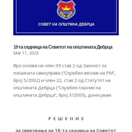
18-та седница на Советот на општината Дебрца
Mar 11, 2023
Врз основа на член 39 став 2 од Законот за
локалната самоуправа (“Службен весник на РМ”,
број 5/2002) и член 22, став 2 од Статутот на
општината Дебрца (“Службен гласник на
општината Дебрца”, број 3/2005), донесувам:
Р Е Ш Е Н И Е
за свикување на 18-та седница на Советот