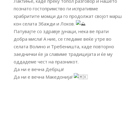
Лактиње, каде преку топол разговор и нашето
познато гостопримство ги испративме
храбритите момци да го продолжат својот марш
кон селата Збажди и Локов.
Патувајте со здравје јунаци, нека ве прати
добра мисла! А ние, се гледаме веќе утре во
селата Волино и Требеништа, каде повторно
заеднички ќе ја славиме традицијата и ќе му
оддадеме чест на празникот.
Да ни е вечна Дебрца!
Да ни е вечна Македонија!