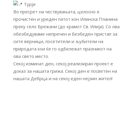
Турје
Во пресрет на чествувањата, целосно е
прочистен и уреден патот кон Илинска Планина
преку село Брежани (до храмот Св. Илија). Со ова
обезбедуваме непречен и безбеден пристап за
сите верници, посетители и љубители на
природата кои ќе го одбележат празникот на
ова свето место.
Секој изминат ден, секој реализиран проект е
доказ за нашата грижа. Секој ден е посветен на
нашата Дебрца и на секој еден нејзин жител!