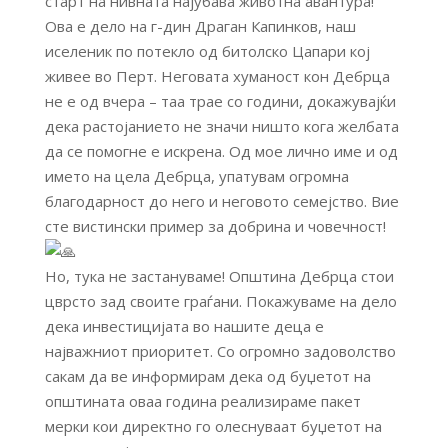
старт на нивната најубава животна авантура!
Ова е дело на г-дин Драган Капинков, наш
иселеник по потекло од битолско Цапари кој
живее во Перт. Неговата хуманост кон Дебрца
не е од вчера – таа трае со години, докажувајќи
дека растојанието не значи ништо кога желбата
да се помогне е искрена. Од мое лично име и од
името на цела Дебрца, упатувам огромна
благодарност до него и неговото семејство. Вие
сте вистински пример за добрина и човечност!
Но, тука не застануваме! Општина Дебрца стои
цврсто зад своите граѓани. Покажуваме на дело
дека инвестицијата во нашите деца е
најважниот приоритет. Со огромно задоволство
сакам да ве информирам дека од буџетот на
општината оваа година реализираме пакет
мерки кои директно го олеснуваат буџетот на