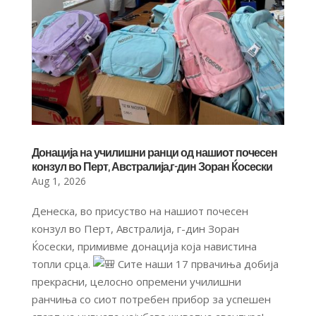
Донација на училишни ранци од нашиот почесен
конзул во Перт, Австралија,г-дин Зоран Ќосески
Aug 1, 2026
Денеска, во присуство на нашиот почесен
конзул во Перт, Австралија, г-дин Зоран
Ќосески, примивме донација која навистина
топли срца.
Сите наши 17 првачиња добија
прекрасни, целосно опремени училишни
ранчиња со сиот потребен прибор за успешен