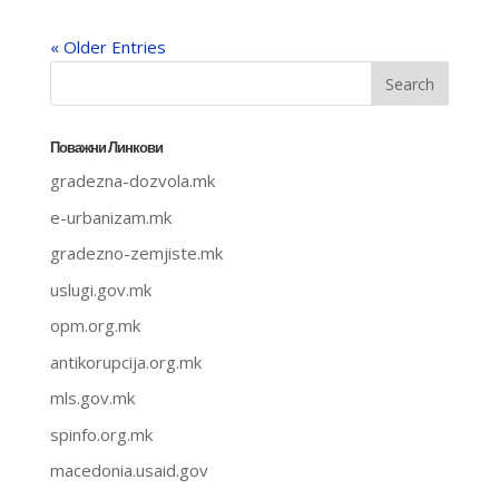
« Older Entries
Поважни Линкови
gradezna-dozvola.mk
e-urbanizam.mk
gradezno-zemjiste.mk
uslugi.gov.mk
opm.org.mk
antikorupcija.org.mk
mls.gov.mk
spinfo.org.mk
macedonia.usaid.gov