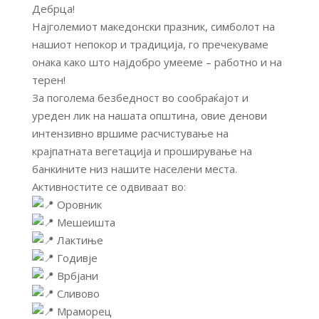
Дебрца!
Најголемиот македонски празник, симболот на
нашиот непокор и традиција, го пречекуваме
онака како што најдобро умееме – работно и на
терен!
За поголема безбедност во сообраќајот и
уреден лик на нашата општина, овие денови
интензивно вршиме расчистување на
крајпатната вегетација и проширување на
банкините низ нашите населени места.
Активностите се одвиваат во:
Оровник
Мешеишта
Лактиње
Годивје
Врбјани
Сливово
Мраморец