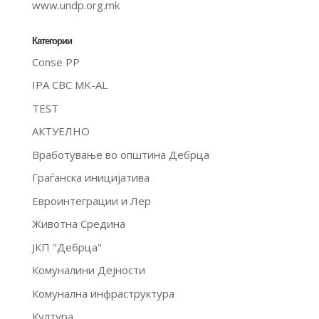
www.undp.org.mk
Категории
Conse PP
IPA CBC MK-AL
TEST
АКТУЕЛНО
Вработување во општина Дебрца
Граѓанска иницијатива
Евроинтеграции и Лер
Животна Средина
ЈКП "Дебрца"
Комуналини Дејности
Комунална инфраструктура
Култура