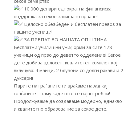
секое семејство:
10.000 денари еднократна финансиска
поддршка за секое запишано прваче!
Целосно обезбеден и бесплатен превоз за
нашите ученици!
ЗА ПРВПАТ ВО НАШАТА ОПШТИНА:
Бесплатни училишни униформи за сите 178
ученици од прво до деветто одделение! Секое
дете добива целосен, квалитетен комплет кој
вклучува: 4 маици, 2 блузони со долги ракави и 2
дуксери!
Парите на граѓаните ги враќаме назад кај
граѓаните – таму каде што се најпотребни!
Продолжуваме да создаваме модерно, еднакво
и квалитетно образование за секое дете.