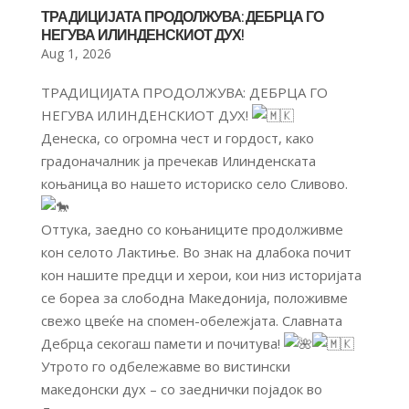
ТРАДИЦИЈАТА ПРОДОЛЖУВА: ДЕБРЦА ГО
НЕГУВА ИЛИНДЕНСКИОТ ДУХ!
Aug 1, 2026
ТРАДИЦИЈАТА ПРОДОЛЖУВА: ДЕБРЦА ГО
НЕГУВА ИЛИНДЕНСКИОТ ДУХ!
Денеска, со огромна чест и гордост, како
градоначалник ја пречекав Илинденската
коњаница во нашето историско село Сливово.
Оттука, заедно со коњаниците продолживме
кон селото Лактиње. Во знак на длабока почит
кон нашите предци и херои, кои низ историјата
се бореа за слободна Македонија, положивме
свежо цвеќе на спомен-обележјата. Славната
Дебрца секогаш памети и почитува!
Утрото го одбележавме во вистински
македонски дух – со заеднички појадок во