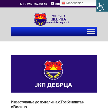
Macedonian
+389(0)46286855
contact@debrca.gov.mk
Известување до жители на с.Требеништа и
с.Волино