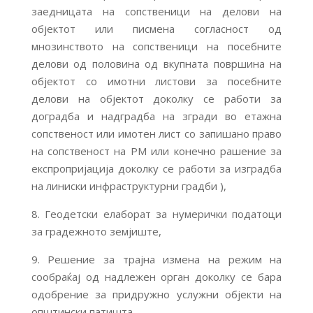
заедницата на сопственици на делови на
објектот или писмена согласност од
мнозинството на сопственици на посебните
делови од половина од вкупната површина на
објектот со имотни листови за посебните
делови на објектот доколку се работи за
доградба и надградба на згради во етажна
сопственост или имотен лист со запишано право
на сопственост на РМ или конечно рашение за
експропријација доколку се работи за изградба
на линиски инфраструктурни градби ),
8. Геодетски елаборат за нумерички податоци
за градежното земјиште,
9. Решение за трајна измена на режим на
сообраќај од надлежен орган доколку се бара
одобрение за придружно услужни објекти на
општински патишта,