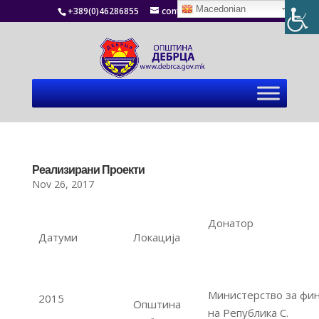
Macedonian
+389(0)46286855
contact@debrca.gov.mk
Реализирани Проекти
Nov 26, 2017
Донатор
Датуми
Локација
Министерство за фи
2015
Општина
на Република С.