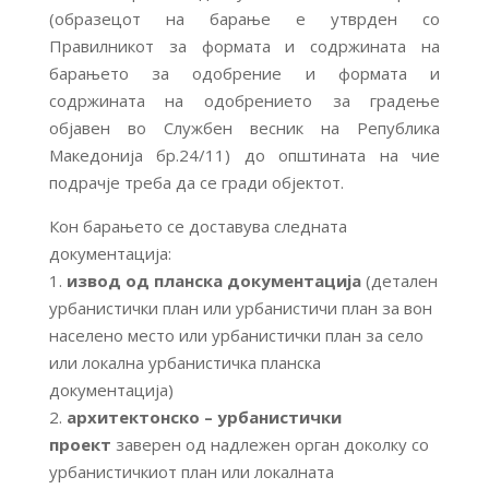
(образецот на барање е утврден со
Правилникот за формата и содржината на
барањето за одобрение и формата и
содржината на одобрението за градење
објавен во Службен весник на Република
Македонија бр.24/11) до општината на чие
подрачје треба да се гради објектот.
Кон барањето се доставува следната
документација:
1.
извод од планска документација
(детален
урбанистички план или урбанистичи план за вон
населено место или урбанистички план за село
или локална урбанистичка планска
документација)
2.
архитектонско – урбанистички
проект
заверен од надлежен орган доколку со
урбанистичкиот план или локалната