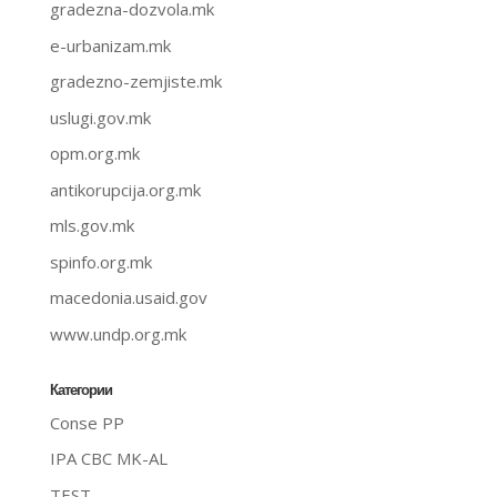
gradezna-dozvola.mk
e-urbanizam.mk
gradezno-zemjiste.mk
uslugi.gov.mk
opm.org.mk
antikorupcija.org.mk
mls.gov.mk
spinfo.org.mk
macedonia.usaid.gov
www.undp.org.mk
Категории
Conse PP
IPA CBC MK-AL
TEST