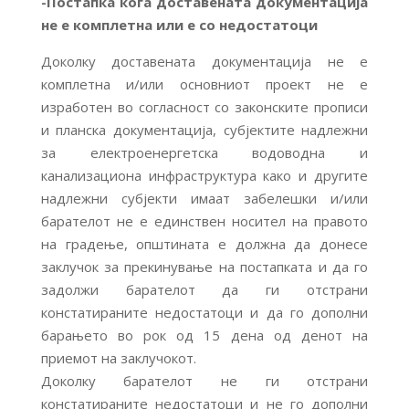
-Постапка кога доставената документација
не е комплетна или е со недостатоци
Доколку доставената документација не е
комплетна и/или основниот проект не е
изработен во согласност со законските прописи
и планска документација, субјектите надлежни
за електроенергетска водоводна и
канализациона инфраструктура како и другите
надлежни субјекти имаат забелешки и/или
барателот не е единствен носител на правото
на градење, општината е должна да донесе
заклучок за прекинување на постапката и да го
задолжи барателот да ги отстрани
констатираните недостатоци и да го дополни
барањето во рок од 15 дена од денот на
приемот на заклучокот.
Доколку барателот не ги отстрани
констатираните недостатоци и не го дополни