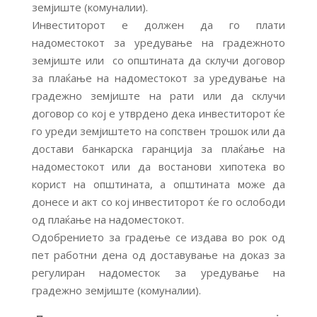
земјиште (комуналии).
Инвеститорот е должен да го плати
надоместокот за уредување на градежното
земјиште или со општината да склучи договор
за плаќање на надоместокот за уредување на
градежно земјиште на рати или да склучи
договор со кој е утврдено дека инвеститорот ќе
го уреди земјиштето на сопствен трошок или да
достави банкарска гаранција за плаќање на
надоместокот или да востанови хипотека во
корист на општината, а општината може да
донесе и акт со кој инвеститорот ќе го ослободи
од плаќање на надоместокот.
Одобрението за градење се издава во рок од
пет работни дена од доставување на доказ за
регулиран надоместок за уредување на
градежно земјиште (комуналии).