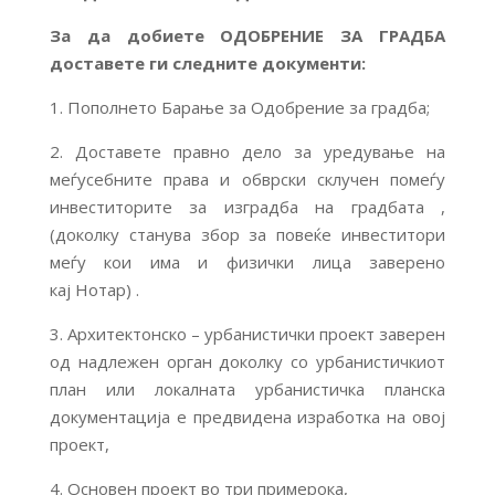
За да добиете ОДОБРЕНИЕ ЗА ГРАДБА
доставете ги следните документи:
1. Пополнето Барање за Одобрение за градба;
2. Доставете правно дело за уредување на
меѓусебните права и обврски склучен помеѓу
инвеститорите за изградба на градбата ,
(доколку станува збор за повеќе инвеститори
меѓу кои има и физички лица заверено
кај
Нотар) .
3. Архитектонско – урбанистички проект заверен
од надлежен орган доколку со урбанистичкиот
план или локалната урбанистичка планска
документација е предвидена изработка на овој
проект,
4. Основен проект во три примерока,