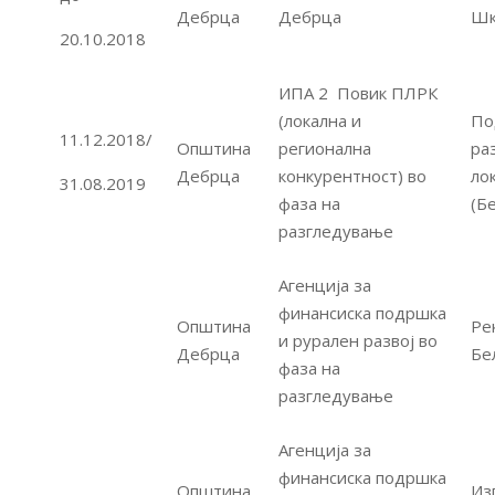
Дебрца
Дебрца
Шк
20.10.2018
ИПА 2 Повик ПЛРК
(локална и
По
11.12.2018/
Општина
регионална
ра
Дебрца
конкурентност) во
ло
31.08.2019
фаза на
(Б
разгледување
Агенција за
финансиска подршка
Општина
Ре
и рурален развој во
Дебрца
Бе
фаза на
разгледување
Агенција за
финансиска подршка
Општина
Из