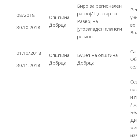
Биро за регионален
Ре
развој/ Центар за
08/2018
Општина
уч
Развој на
Дебрца
во
30.10.2018
Југозападен плански
Во
регион
Са
01.10/2018
Општина
Буџет на општина
Об
Дебрца
Дебрца
30.11.2018
се
Се
пр
и 
/ 
Бе
Ди
жи
из