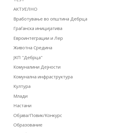
АКТУЕЛНО
Вработување во општина Дебрца
Граѓанска иницијатива
Евроинтеграции и Лер
Животна Средина
ЈКП "Дебрца"
Комуналини Дејности
Комунална инфраструктура
Култура
Млади
Настани
Објава/Повик/Конкурс
Образование