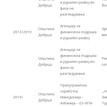
и рурален развој во
Дебрца
Во
фаза на
разгледување
Агенција за
Општина
Ур
2013/2019
финансиска подршка
Дебрца
ме
и рурален развој
Агенција за
финансиска подршка
Општина
Ре
и рурален развој во
Дебрца
се
фаза на
разгледување
Прекугранична
соработка
„Н
Општина
2019/
Македонија –
Зи
Дебрца
Албанија – ЕУ ИПА
Ту