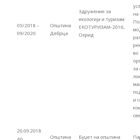
ус
Здружение за
на
екологија и туризам
По
05/2018 –
Општина
ЕКОТУРИЗАМ-2016,
мо
09/2020
Дебрца
Охрид
ра
ре
во
ор
за
ло
ма
по
и 
ко
св
20.09.2018
Општина
Буџет на општина
Па
до