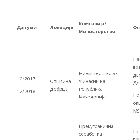
Компанија/
Датуми
Локација
Оп
Министерство
На
во
Министерство за
дв
10/2017-
Општина
Финасии на
Де
Дебрца
Република
12/2018
Пр
Македонија
оп
MS
Прекугранична
По
соработка
пр