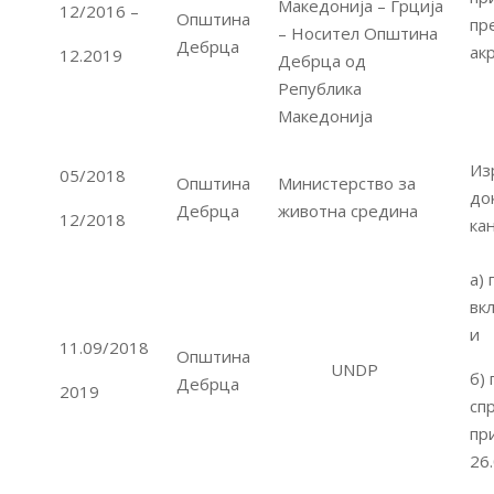
Македонија – Грција
12/2016 –
Општина
пр
– Носител Општина
Дебрца
акр
12.2019
Дебрца од
Република
Македонија
Из
05/2018
Општина
Министерство за
до
Дебрца
животна средина
12/2018
ка
а)
вк
и
11.09/2018
Општина
UNDP
б)
Дебрца
2019
сп
пр
26