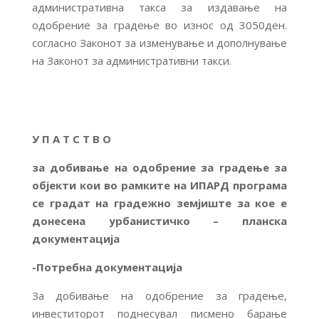
административна такса за издавање на
одобрение за градење во износ од 3050ден.
согласно Законот за изменување и дополнување
на Законот за административни такси.
У П А Т С Т В О
за добивање на одобрение за градење за
објекти кои во рамките на ИПАРД програма
се градат на градежно земјиште за кое е
донесена урбанистичко – планска
документација
-Потребна документација
За добивање на одобрение за градење,
инвеститорот поднесувал писмено барање