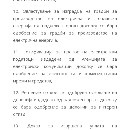
10. Овластување за изградба на градби за
производство на електрична и топлинска
енергија од надлежен орган доколку се бара
одобрение за градби за производство на
електрична енергија,
11. Нотификација за пренос на електронски
податоци издадена од Агенцијата за
електронски комуникации доколку се бара
одобрение за електронски и комуникациски
мрежи и средства,
12. Решение со кое се одобрува основање на
депонија издадено од надлежен орган доколку
се бара одобрение за депонии за интерен
отпад
13. Доказ за извршена уплата на