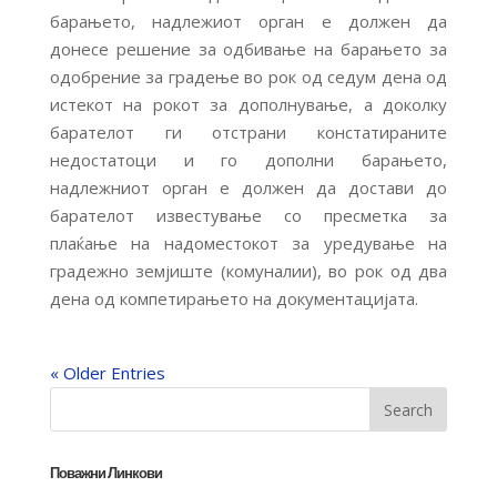
барањето, надлежиот орган е должен да
донесе решение за одбивање на барањето за
одобрение за градење во рок од седум дена од
истекот на рокот за дополнување, а доколку
барателот ги отстрани констатираните
недостатоци и го дополни барањето,
надлежниот орган е должен да достави до
барателот известување со пресметка за
плаќање на надоместокот за уредување на
градежно земјиште (комуналии), во рок од два
дена од компетирањето на документацијата.
« Older Entries
Поважни Линкови