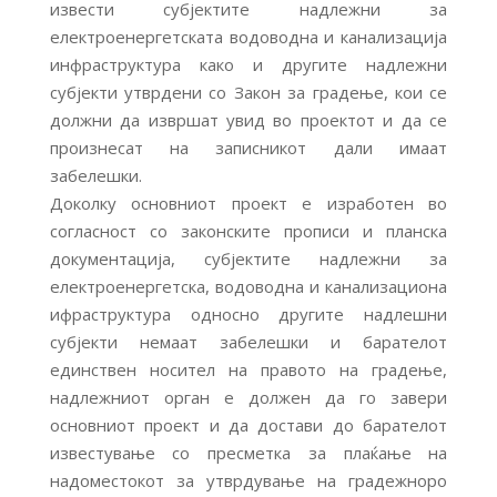
извести субјектите надлежни за
електроенергетската водоводна и канализација
инфраструктура како и другите надлежни
субјекти утврдени со Закон за градење, кои се
должни да извршат увид во проектот и да се
произнесат на записникот дали имаат
забелешки.
Доколку основниот проект е изработен во
согласност со законските прописи и планска
документација, субјектите надлежни за
електроенергетска, водоводна и канализациона
ифраструктура односно другите надлешни
субјекти немаат забелешки и барателот
единствен носител на правото на градење,
надлежниот орган е должен да го завери
основниот проект и да достави до барателот
известување со пресметка за плаќање на
надоместокот за утврдување на градежноро