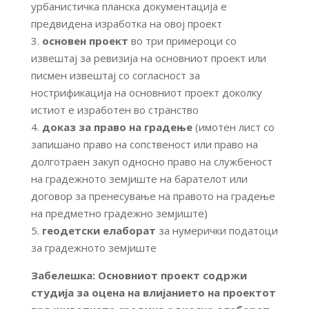
урбанистичка планска документација е
предвидена изработка на овој проект
3.
основен проект
во три примероци со
извештај за ревизија на основниот проект или
писмен извештај со согласност за
нострификација на основниот проект доколку
истиот е изработен во странство
4.
доказ за право на градење
(имотен лист со
запишано право на сопственост или право на
долготраен закуп односно право на службеност
на градежното земјиште на барателот или
договор за пренесување на правото на градење
на предметно градежно земјиште)
5.
геодетски елаборат
за нумерички податоци
за градежното земјиште
Забелешка: Основниот проект содржи
студија за оцена на влијанието на проектот