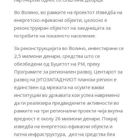
Во Волино, во рамките на проектот Изведба на
енергетско-ефикасни објекти, целосно е
реконструиран објектот на заедницата за
потребите на локалното население.
За реконструкцијата во Волино, инвестирани се
2,5 милиони денари, средства што се
обезбедени од Буџетот на РМ, преку
Програмите за регионален развој. Центарот за
развој на ЈУГОЗАПАДНИОТ плански регион е
единствен од мрежата на осумте вакви
институции во државата кои успеа навремено
да ги реализира предвидените активности во
рамките на три регионални проекти чија вкупна
вредност е околу 26 милиони денари. Покрај
изведба на енергетско-ефикасни објекти и
патна инфраструктура, дел на средства беа