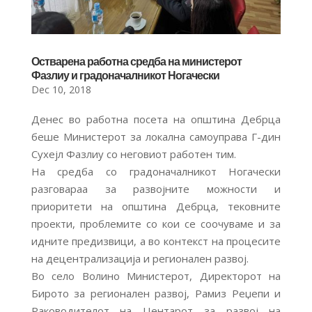
Остварена работна средба на министерот
Фазлиу и градоначалникот Ногачески
Dec 10, 2018
Денес во работна посета на општина Дебрца
беше Министерот за локална самоуправа Г-дин
Сухејл Фазлиу со неговиот работен тим.
На средба со градоначалникот Ногачески
разговараа за развојните можности и
приоритети на општина Дебрца, тековните
проекти, проблемите со кои се соочуваме и за
идните предизвици, а во контекст на процесите
на децентрализација и регионален развој.
Во село Волино Министерот, Директорот на
Бирото за регионален развој, Рамиз Реџепи и
Раководителот на Центарот за развој на