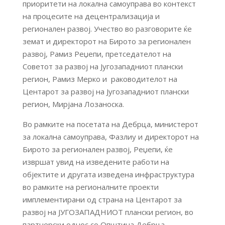
приоритети на локална самоуправа во контекст
на процесите на децентрализација и
регионален развој. Учество во разговорите ќе
земат и директорот на Бирото за регионален
развој, Рамиз Реџепи, претседателот на
Советот за развој на Југозападниот плански
регион, Рамиз Мерко и раководителот на
Центарот за развој на Југозападниот плански
регион, Мирјана Лозаноска.
Во рамките на посетата на Дебрца, министерот
за локална самоуправа, Фазлиу и директорот на
Бирото за регионален развој, Реџепи, ќе
извршат увид на изведените работи на
објектите и другата изведена инфраструктура
во рамките на регионалните проекти
имплементирани од страна на Центарот за
развој на ЈУГОЗАПАДНИОТ плански регион, во
партнерски однос со Општина Дебрца.