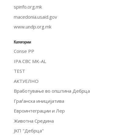
spinfo.org.mk
macedonia.usaid.gov
www.undp.org.mk
Категории
Conse PP
IPA CBC MK-AL
TEST
АКТУЕЛНО
Вработување во општина Дебрца
Граѓанска иницијатива
Евроинтеграции и Лер
Животна Средина
ЈКП "Дебрца"