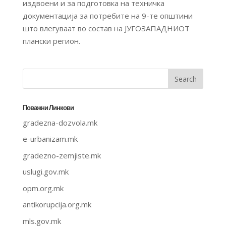
издвоени и за подготовка на техничка
документација за потребите на 9-те општини
што влегуваат во состав на ЈУГОЗАПАДНИОТ
плански регион.
Поважни Линкови
gradezna-dozvola.mk
e-urbanizam.mk
gradezno-zemjiste.mk
uslugi.gov.mk
opm.org.mk
antikorupcija.org.mk
mls.gov.mk