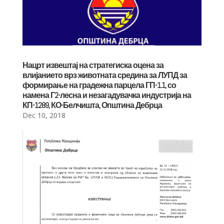
Нацрт извештај на стратегиска оцена за
влијанието врз животната средина за ЛУПД за
формирање на градежна парцела ГП-1.1, со
намена Г2-лесна и незагадувачка индустрија на
КП-1289, КО-Белчишта, Општина Дебрца
Dec 10, 2018