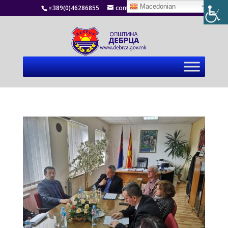
Macedonian
+389(0)46286855
contact@debrca.gov.mk