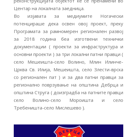
реконструкцијата објектот ќе се пренамени во
Центар на локалната заедница.
Во изјавата за медиумите Ногачески
потенцираше дека освен овој проект, преку
Програмата за рамномерен регионален развој
за 2018 година беа изготвени технички
документации ( проекти за инфраструктура и
основни проекти ) за три локални патни правци (
село Мешеишта-село Волино, Млин Илинче-
Црква Св. Илија, Мешеишта, село Злести-врска
со регионален пат ) и за два патни правци за
регионално поврзување на општина Дебрца и
општина Струга ( доизградба на патните правци
село Волино-село Мороишта и село
Требеништа-село Мислешево ).