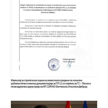
Извештај за стратегиска оцена на животната средина за локална
урбанистичка планска документација за ГП-1.1 со намена за Г2 – Лесна и
незагадувачка иднустрија на КП 1289 КО Белчишта, Општина Дебрца