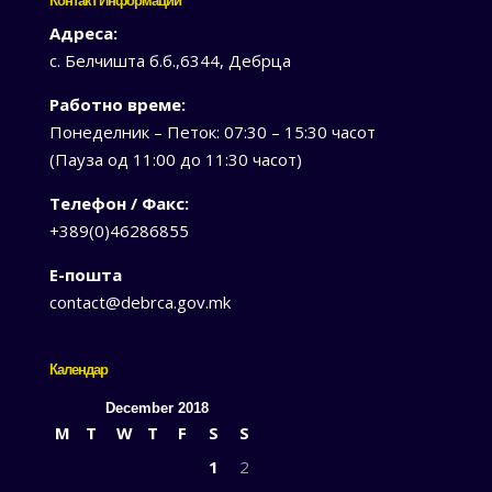
Контакт Информации
Адреса:
с. Белчишта б.б.,6344, Дебрца
Работно време:
Понеделник – Петок: 07:30 – 15:30 часот
(Пауза од 11:00 до 11:30 часот)
Телефон / Факс:
+389(0)46286855
Е-пошта
contact@debrca.gov.mk
Календар
December 2018
M
T
W
T
F
S
S
1
2