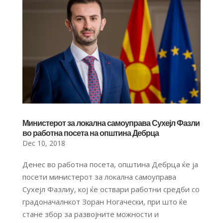
Министерот за локална самоуправа Сухејл Фазли
во работна посета на општина Дебрца
Dec 10, 2018
Денес во работна посета, општина Дебрца ќе ја
посети министерот за локална самоуправа
Сухејл Фазлиу, кој ќе оствари работни средби со
градоначалнкот Зоран Ногачески, при што ќе
стане збор за развојните можности и