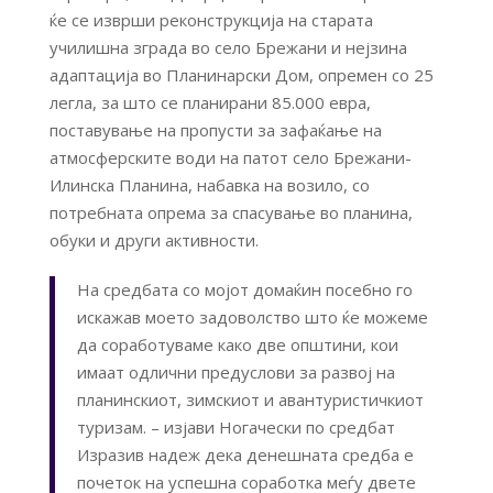
ќе се изврши реконструкција на старата
училишна зграда во село Брежани и нејзина
адаптација во Планинарски Дом, опремен со 25
легла, за што се планирани 85.000 евра,
поставување на пропусти за зафаќање на
атмосферските води на патот село Брежани-
Илинска Планина, набавка на возило, со
потребната опрема за спасување во планина,
обуки и други активности.
На средбата со мојот домаќин посебно го
искажав моето задоволство што ќе можеме
да соработуваме како две општини, кои
имаат одлични предуслови за развој на
планинскиот, зимскиот и авантуристичкиот
туризам. – изјави Ногачески по средбат
Изразив надеж дека денешната средба е
почеток на успешна соработка меѓу двете