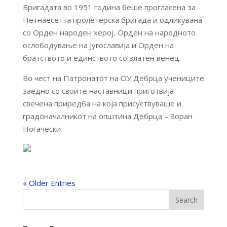
Бригадата во 1951 година беше прогласена за
Петнаесетта пролетерска бригада и одликувана
со Орден народен херој, Орден на народното
ослободување на Југославија и Орден на
братството и единството со златен венец.
Во чест на Патронатот на ОУ Дебрца учениците
заедно со своите наставници приготвија
свечена приредба на која присуствуваше и
градоначалникот на општина Дебрца – Зоран
Ногачески
« Older Entries