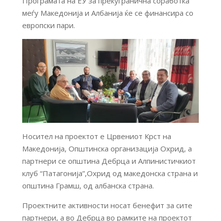
Програмата на ЕУ за прекугранична соработка
меѓу Македонија и Албанија ќе се финансира со
европски пари.
Носител на проектот е Црвениот Крст на
Македонија, Општинска организација Охрид, а
партнери се општина Дебрца и Алпинистичкиот
клуб “Патагонија”,Охрид од македонска страна и
општина Грамш, од албанска страна.
Проектните активности носат бенефит за сите
партнери, а во Дебрца во рамките на проектот