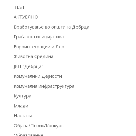
TEST
АКТУЕЛНО
Вработување во општина Дебрца
Граѓанска иницијатива
Евроинтеграции и Лер
Животна Средина
ЈКП "Дебрца"
Комуналини Дејности
Комунална инфраструктура
Култура
Млади
Настани
Објава/Повик/Конкурс
Образование