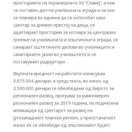
просториите на поранешната ЗЗ “Славеј”, а кои
се составен дел на училишната зграда и за кои
се планира во иднина да се оспособат како
Центар за дневен престој на деца, се
адаптираат простории за котлара за централно
греење на училишната и општинската зграда, се
санираат оштетените делови во училниците и
санитарните јазли во училиштето и се
поставуваат радијатори .
Вкупната вредност на работите изнесуваа
3.075.504 денари, а средствата, во износ од
2.500.000 денари се обезбедени од Бирото за
регионален развој, програма за рамномерен
регионален развој за 2019 година, по поднесена
апликација од Центарот за развој на
Југозападниот плански регион, а преостанатиот
износ ќе се обезбеди од општинскиот буџет.