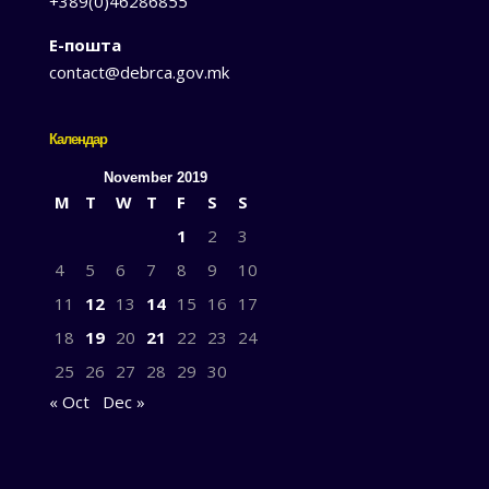
+389(0)46286855
Е-пошта
contact@debrca.gov.mk
Календар
November 2019
M
T
W
T
F
S
S
1
2
3
4
5
6
7
8
9
10
11
12
13
14
15
16
17
18
19
20
21
22
23
24
25
26
27
28
29
30
« Oct
Dec »