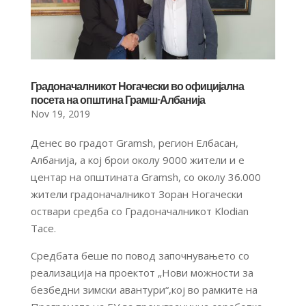
Градоначалникот Ногачески во официјална
посета на општина Грамш-Албанија
Nov 19, 2019
Денес во градот Gramsh, регион Елбасан,
Албанија, а кој брои околу 9000 жители и е
центар на општината Gramsh, со околу 36.000
жители градоначалникот Зоран Ногачески
оствари средба со Градоначалникот Klodian
Tace.
Средбата беше по повод започнувањето со
реализација на проектот „Нови можности за
безбедни зимски авантури“,кој во рамките на