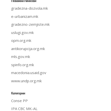
Поважни Линкови
gradezna-dozvola.mk
e-urbanizam.mk
gradezno-zemjiste.mk
uslugi.gov.mk
opm.org.mk
antikorupcija.org.mk
mls.gov.mk
spinfo.org.mk
macedonia.usaid.gov
www.undp.org.mk
Категории
Conse PP
IPA CBC MK-AL