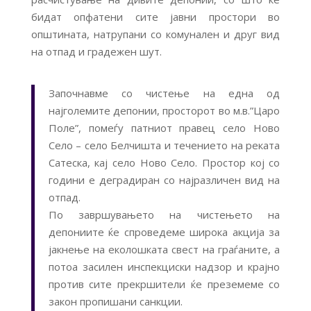
бидат опфатени сите јавни простори во
општината, натрупани со комунален и друг вид
на отпад и градежен шут.
Започнавме со чистење на една од
најголемите депонии, просторот во м.в.”Царo
Поле”, помеѓу патниот правец село Ново
Село – село Белчишта и течението на реката
Сатеска, кај село Ново Село. Простор кој со
години е деградиран со најразличен вид на
отпад.
По завршувањето на чистењето на
депониите ќе спроведеме широка акција за
јакнење на еколошката свест на граѓаните, а
потоа засилен инспекциски надзор и крајно
против сите прекршители ќе преземеме со
закон пропишани санкции.