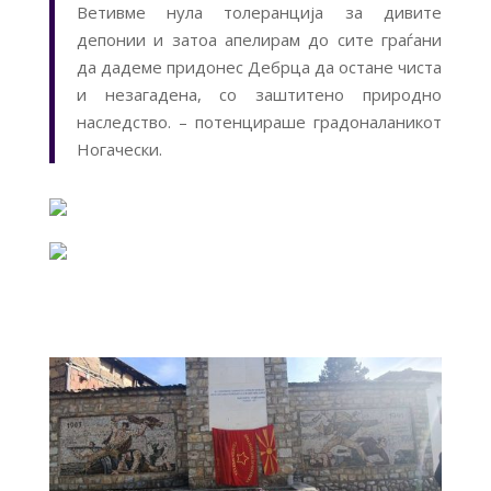
Ветивме нула толеранција за дивите
депонии и затоа апелирам до сите граѓани
да дадеме придонес Дебрца да остане чиста
и незагадена, со заштитено природно
наследство. – потенцираше градоналаникот
Ногачески.