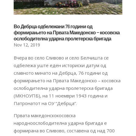
Во Дебрца одбележани 76 години од
формирањето на Првата Македонско – косовска
ослободителна ударна пролетерска бригада
Nov 12, 2019
Вчера во село Сливово и село Белчишта се
одбележа уште еден историски датум од
славното минато на Дебрца, 76 години од
формирањето на Првата Македонско – косовска
ослободителна ударна пролетерска бригада
(МКНОУПБ), на 11 ноември 1943 година и
Патронатот на ОУ “Дебрца”.
Првата македонскокосовска
народноослободителна ударна бригада е
формирана во Сливово, составена од над 700