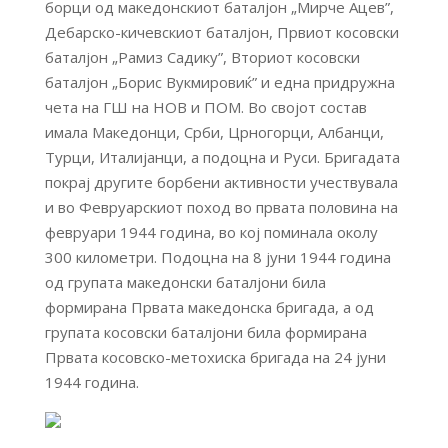
борци од македонскиот баталјон „Мирче Ацев”,
Дебарско-кичевскиот баталјон, Првиот косовски
баталјон „Рамиз Садику”, Вториот косовски
баталјон „Борис Вукмировиќ” и една придружна
чета на ГШ на НОВ и ПОМ. Во својот состав
имала Македонци, Срби, Црногорци, Албанци,
Турци, Италијанци, а подоцна и Руси. Бригадата
покрај другите борбени активности учествувала
и во Февруарскиот поход во првата половина на
февруари 1944 година, во кој поминала околу
300 километри. Подоцна на 8 јуни 1944 година
од групата македонски баталјони била
формирана Првата македонска бригада, а од
групата косовски баталјони била формирана
Првата косовско-метохиска бригада на 24 јуни
1944 година.