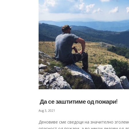
Да се заштитиме од пожари!
Aug 3, 2021
Деновиве сме сведоци на значително зголем
опасност од пожари, а во некои делови од д