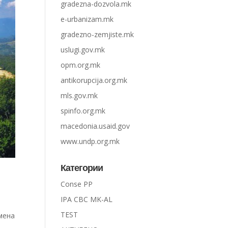
gradezna-dozvola.mk
e-urbanizam.mk
gradezno-zemjiste.mk
uslugi.gov.mk
opm.org.mk
antikorupcija.org.mk
mls.gov.mk
spinfo.org.mk
macedonia.usaid.gov
www.undp.org.mk
Категории
Conse PP
IPA CBC MK-AL
TEST
мена