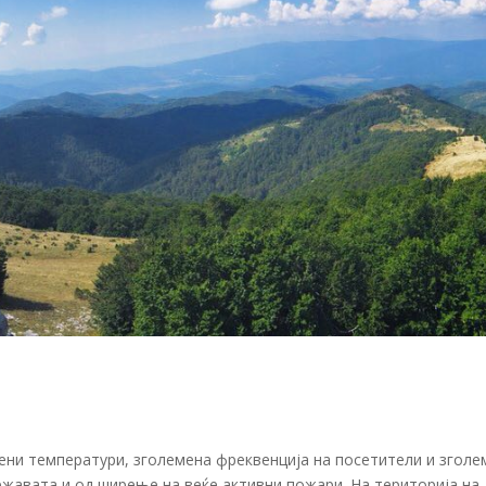
ени температури, зголемена фреквенција на посетители и зголе
ржавата и од ширење на веќе активни пожари. На територија на