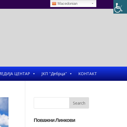
Macedonian
ЕДИЈА ЦЕНТАР
ЈКП "Дебрца"
КОНТАКТ
Поважни Линкови