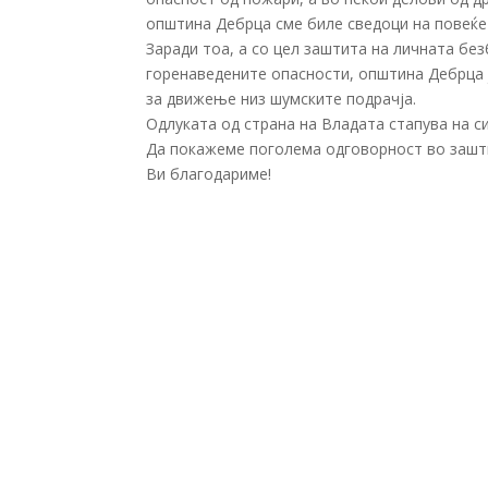
општина Дебрца сме биле сведоци на повеќе
Заради тоа, а со цел заштита на личната без
горенаведените опасности, општина Дебрца 
за движење низ шумските подрачја.
Одлуката од страна на Владата стапува на си
Да покажеме поголема одговорност во зашти
Ви благодариме!