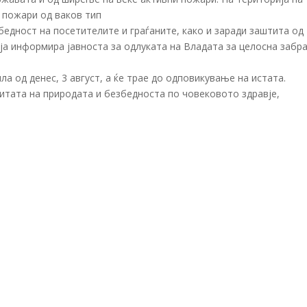
 пожари од ваков тип
бедност на посетителите и граѓаните, како и заради заштита од
ја информира јавноста за одлуката на Владата за целосна забр
ла од денес, 3 август, а ќе трае до одповикување на истата.
тата на природата и безбедноста по човековото здравје,