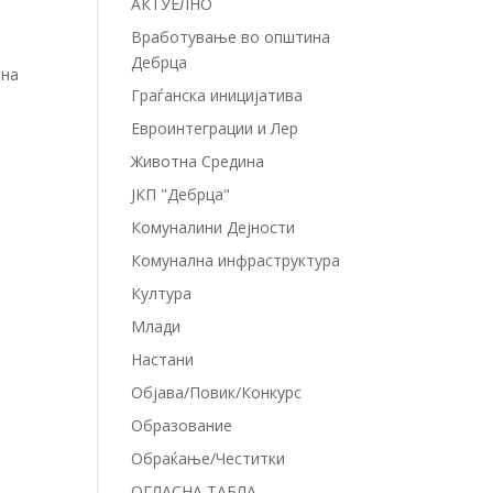
АКТУЕЛНО
Вработување во општина
Дебрца
ана
Граѓанска иницијатива
Евроинтеграции и Лер
Животна Средина
ЈКП "Дебрца"
Комуналини Дејности
Комунална инфраструктура
Култура
Млади
Настани
Објава/Повик/Конкурс
Образование
Обраќање/Честитки
ОГЛАСНА ТАБЛА