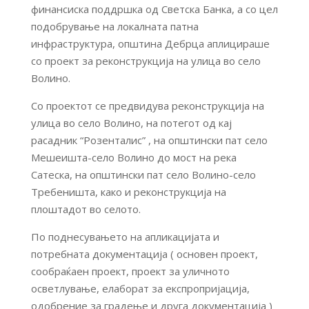
финансиска поддршка од Светска Банка, а со цел
подобрување на локалната патна
инфраструктура, општина Дебрца аплицираше
со проект за реконструкција на улица во село
Волино.
Со проектот се предвидува реконструкција на
улица во село Волино, на потегот од кај
расадник “Розенталис” , на општински пат село
Мешеишта-село Волино до мост на река
Сатеска, на општински пат село Волино-село
Требеништа, како и реконструкција на
плоштадот во селото.
По поднесувањето на апликацијата и
потребната документација ( основен проект,
сообраќаен проект, проект за уличното
осветлување, елаборат за експропријација,
одобрение за градење и друга документација )