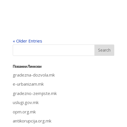
« Older Entries
Поважни Линкови
gradezna-dozvola.mk
e-urbanizam.mk
gradezno-zemjiste.mk
uslugi.gov.mk
opm.org.mk
antikorupcija.org.mk