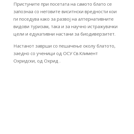
Пристуните при посетата на самото блато се
запознаа со неговите виситнски вредности кои
ги поседува како за развој на алтернативните
видови туризам, така и за научно истражувачки
цели и едукативни настани за биодиверзитет.
Настанот заврши со пешачење околу блатото,
заедно со ученици од ОСУ Св.Климент
Охридски, од Охрид .