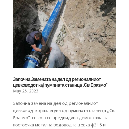
Започна Замената на дел од регионалниот
цевководот кај пумпната станица ,,Св Еразмо”
May 26, 2023
Започна замена на дел од регионалниот
цевковод кој излегува од пумпната станица ,,Св.
Еразмо”, со која се предвидува демонтажа на
постоечка метална водоводна цевка ф315 и