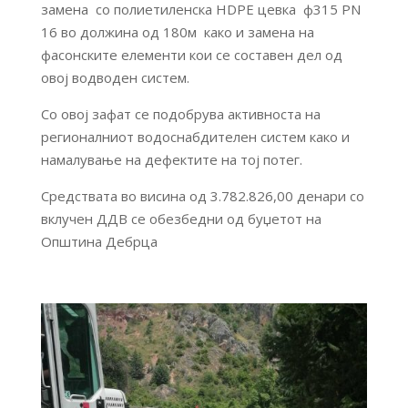
замена со полиетиленска HDPE цевка ф315 PN
16 во должина од 180м како и замена на
фасонските елементи кои се составен дел од
овој водводен систем.
Со овој зафат се подобрува активноста на
регионалниот водоснабдителен систем како и
намалување на дефектите на тој потег.
Средствата во висина од 3.782.826,00 денари со
вклучен ДДВ се обезбедни од буџетот на
Општина Дебрца