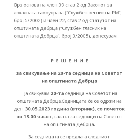
Врз основа на член 39 став 2 од Законот за
локалната самоуправа (“Службен весник на РМ”,
број 5/2002) и член 22, став 2 од Статутот на
општината Дебрца (“Службен гласник на
општината Дебрца”, број 3/2005), донесувам:
Р Е Ш Е Н И Е
за свикување на
20
-та седница на Советот
на општината Дебрца
Ја свикувам
20-
та
седница на Советот на
општината Дебрца.Седницата ќе се одржи на
ден
3
0.0
5
.2023 година (вторник)
, со почеток
во 13.00 часот
, салата за седници на Советот
на општината Дебрца.
За седницата се предлага следниот: