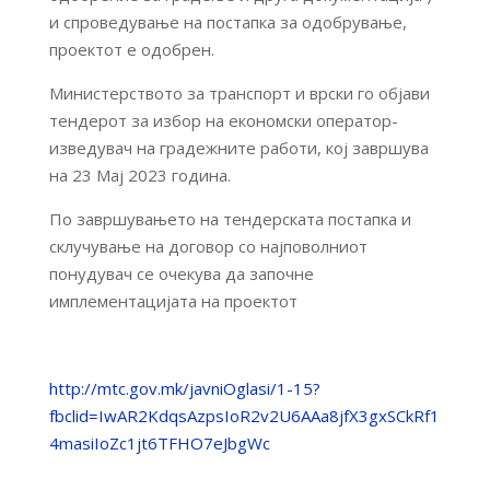
и спроведување на постапка за одобрување,
проектот е одобрен.
Министерството за транспорт и врски го објави
тендерот за избор на економски оператор-
изведувач на градежните работи, кој завршува
на 23 Мај 2023 година.
По завршувањето на тендерската постапка и
склучување на договор со најповолниот
понудувач се очекува да започне
имплементацијата на проектот
http://mtc.gov.mk/javniOglasi/1-15?
fbclid=IwAR2KdqsAzpsIoR2v2U6AAa8jfX3gxSCkRf1
4masiIoZc1jt6TFHO7eJbgWc