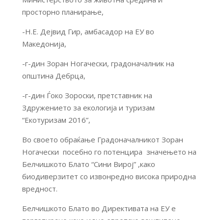
просторно планирање,
-Н.Е. Дејвид Гир, амбасадор на ЕУ во
Македонија,
-г-дин Зоран Ногачески, градоначалник на
општина Дебрца,
-г-дин Ѓоко Зороски, претставник на
Здружението за екологија и туризам
“Екотуризам 2016”,
Во своето обраќање Градоначалникот Зоран
Ногачески посебно го потенцира значењето на
Белчишкото Блато “Сини Вирој” ,како
биодиверзитет со извонредно висока природна
вредност.
Белчишкото Блато во Директивата на ЕУ е