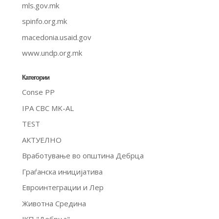
mls.gov.mk
spinfo.org.mk
macedonia.usaid.gov
www.undp.org.mk
Категории
Conse PP
IPA CBC MK-AL
TEST
АКТУЕЛНО
Вработување во општина Дебрца
Граѓанска иницијатива
Евроинтеграции и Лер
Животна Средина