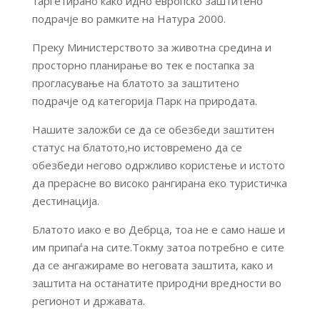
таргетирано како идно европско заштитено
подрачје во рамките на Натура 2000.
Преку Министерството за животна средина и
просторно планирање во тек е постапка за
прогласување на блатото за заштитено
подрачје од категорија Парк на природата.
Нашите заложби се да се обезбеди заштитен
статус на блатото,но истовремено да се
обезбеди негово одржливо користење и истото
да прерасне во високо рангирана еко туристичка
дестинација.
Блатото иако е во Дебрца, тоа не е само наше и
им припаѓа на сите.Токму затоа потребно е сите
да се ангажираме во неговата заштита, како и
заштита на останатите природни вредности во
регионот и државата.