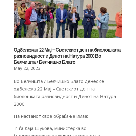
Одбележан 22 Мај – Светскиот ден на биолошката
разновидност и Денот на Натура 2000 Во
Белчишта / Белчишко Блато
May 22, 2023
Во Белчишта / Белчишко Блато денес се
одбележа 22 Мај – Светскиот ден на
биолошката разновидност и Денот на Натура
2000.
На настанот свое обраќање имаа:
-г-ѓа Каја Шукова, министерка во
Министерството за животна средина и