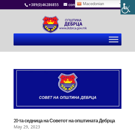
Macedonian
+389(0)46286855
contact@debrca.gov.mk
20-та седница на Советот на општината Дебрца
May 29, 2023