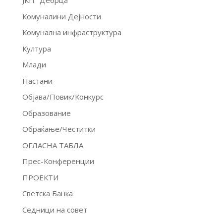
ЈКП "Дебрца"
Комуналини Дејности
Комунална инфраструктура
Култура
Млади
Настани
Објава/Повик/Конкурс
Образование
Обраќање/Честитки
ОГЛАСНА ТАБЛА
Прес-Конференции
ПРОЕКТИ
Светска Банка
Седници на совет