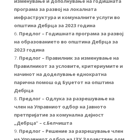
изменување и дополнување на годишната
програма за развој на локалната
инфраструктура и комуналните услуги во
општина Дебрца за 2023 година
Предлог – Годишната програма за развој
на образованието во општина Дебрца за
2023 година
Предлог – Правилник за изменување на
Правилникот за условите, критериумите и
начинот на доделување еднократна
парична помош од Буџетот на општина
Дебрца
Предлог – Одлука за разрешување на
член на Управниот одбор на Јавното
претпријатие за комунална дејност
„Дебрца“ – с.Белчишта
Предлог – Решение за разрешување член
на Управниот одбор на ЈЗУ Здравствен дом