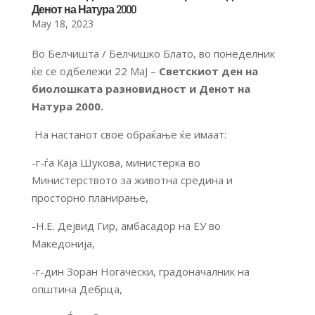
Денот на Натура 2000
May 18, 2023
Во Белчишта / Белчишко Блато, во понеделник
ќе се одбележи 22 МаЈ –
Светскиот ден на
биолошката разновидност
и Денот на
Натура 2000
.
На настанот свое обраќање ќе имаат:
-г-ѓа Каја Шукова, министерка во
Министерството за животна средина и
просторно планирање,
-Н.Е. Дејвид Гир, амбасадор на ЕУ во
Македонија,
-г-дин Зоран Ногачески, градоначалник на
општина Дебрца,