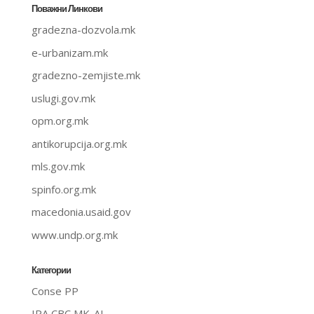
Поважни Линкови
gradezna-dozvola.mk
e-urbanizam.mk
gradezno-zemjiste.mk
uslugi.gov.mk
opm.org.mk
antikorupcija.org.mk
mls.gov.mk
spinfo.org.mk
macedonia.usaid.gov
www.undp.org.mk
Категории
Conse PP
IPA CBC MK-AL