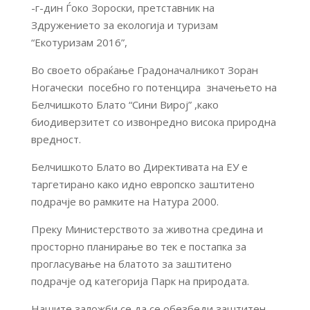
-г-дин Ѓоко Зороски, претставник на
Здружението за екологија и туризам
“Екотуризам 2016”,
Во своето обраќање Градоначалникот Зоран
Ногачески посебно го потенцира значењето на
Белчишкото Блато “Сини Вирој” ,како
биодиверзитет со извонредно висока природна
вредност.
Белчишкото Блато во Директивата на ЕУ е
таргетирано како идно европско заштитено
подрачје во рамките на Натура 2000.
Преку Министерството за животна средина и
просторно планирање во тек е постапка за
прогласување на блатото за заштитено
подрачје од категорија Парк на природата.
Нашите заложби се да се обезбеди заштитен