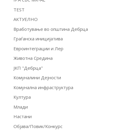
TEST
АКТУЕЛНО
Вработување во општина Дебрца
Граѓанска иницијатива
Евроинтеграции и Лер
Животна Средина
ЈКП "Дебрца"
Комуналини Дејности
Комунална инфраструктура
Култура
Млади
Настани
Објава/Повик/Конкурс