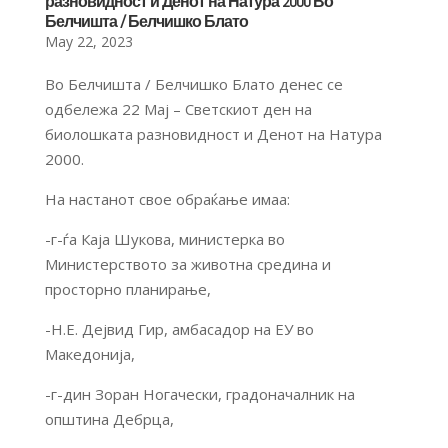
разновидност и Денот на Натура 2000 Во
Белчишта / Белчишко Блато
May 22, 2023
Во Белчишта / Белчишко Блато денес се
одбележа 22 Мај – Светскиот ден на
биолошката разновидност и Денот на Натура
2000.
На настанот свое обраќање имаа:
-г-ѓа Каја Шукова, министерка во
Министерството за животна средина и
просторно планирање,
-Н.Е. Дејвид Гир, амбасадор на ЕУ во
Македонија,
-г-дин Зоран Ногачески, градоначалник на
општина Дебрца,