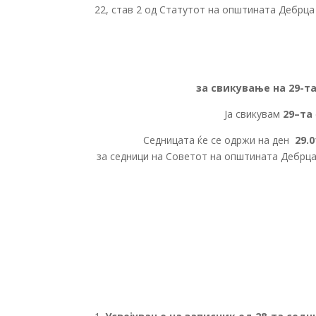
22, став 2 од Статутот на општината Дебрца 
за свикување на
29
-т
Ја свикувам
2
9
–
та
Седницата ќе се одржи на ден
29.
за седници на Советот на општината Дебрца.