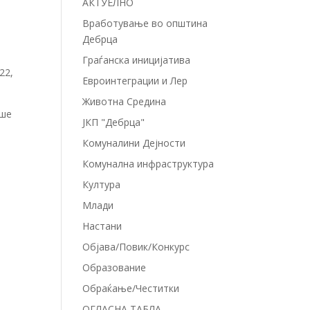
АКТУЕЛНО
Вработување во општина
Дебрца
Граѓанска иницијатива
22,
Евроинтеграции и Лер
Животна Средина
аше
ЈКП "Дебрца"
Комуналини Дејности
Комунална инфраструктура
Култура
Млади
Настани
Објава/Повик/Конкурс
Образование
Обраќање/Честитки
ОГЛАСНА ТАБЛА