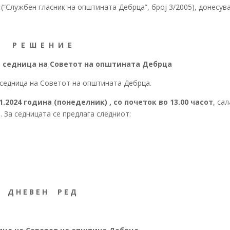
(“Службен гласник на општината Дебрца”, број 3/2005), донесув
Р Е Ш Е Н И Е
а седница на Советот на општината Дебрца
седница на Советот на општината Дебрца.
01.2024 година (понеделник)
, со почеток
во 13.00 часот
, са
 За седницата се предлага следниот:
Д Н Е В Е Н Р Е Д