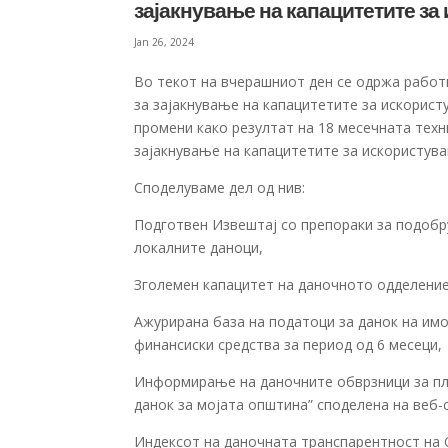
зајакнување на капацитетите за
Jan 26, 2024
Во текот на вчерашниот ден се одржа работ
за зајакнување на капацитетите за искорис
промени како резултат на 18 месечната тех
зајакнување на капацитетите за искористува
Споделуваме дел од нив:
Подготвен Извештај со препораки за подобр
локалните даноци,
Зголемен капацитет на даночното одделение
Ажурирана база на податоци за данок на имо
финансиски средства за период од 6 месеци,
Информирање на даночните обврзници за пл
данок за мојата општина” споделена на веб-
Индексот на даночната транспарентност на