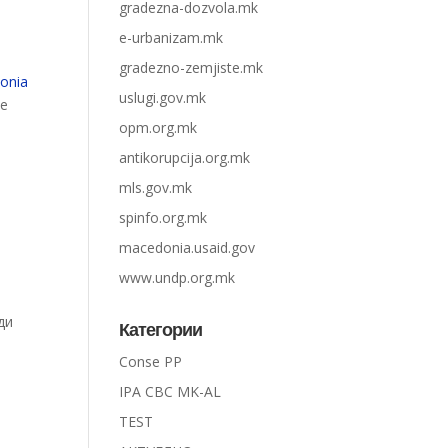
gradezna-dozvola.mk
e-urbanizam.mk
gradezno-zemjiste.mk
onia
uslugi.gov.mk
те
opm.org.mk
antikorupcija.org.mk
mls.gov.mk
spinfo.org.mk
macedonia.usaid.gov
www.undp.org.mk
ди
Категории
Conse PP
IPA CBC MK-AL
TEST