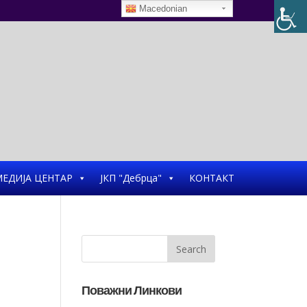
Macedonian
ЕДИЈА ЦЕНТАР
ЈКП "Дебрца"
КОНТАКТ
Поважни Линкови