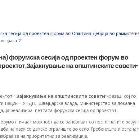
на) форумска сесија од проектен форум во
роектот,,Зајакнување на општинските совети-
ектот “
Зајакнување на општинските совети
“-фаза2 кој го
ти Нации – УНДП, Швајцарска влада, Министерство за локална
, ја реализира петтата форумска сесија од проектот.
форумот имаат можност да се запознаат со постигнатите резул
адба на парк со детско игралиште во село Требеништа и остана
збраа за најприоритетни за реализација.