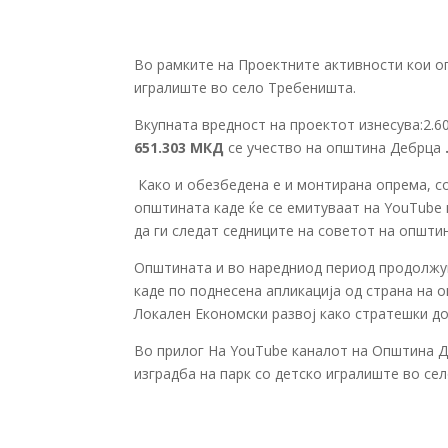
Во рамките на Проектните активности кои о
игралиште во село Требеништа.
Вкупната вредност на проектот изнесува:2
651.303
МКД
се учество на општина Дебрца
Како и обезбедена е и монтирана опрема, с
општината каде ќе се емитуваат на YouTube 
да ги следат седниците на советот на општи
Општината и во наредниод период продолжув
каде по поднесена апликација од страна на 
Локален Економски развој како стратешки д
Во прилог На YouTube каналот на Општина Д
изградба на парк со детско игралиште во с