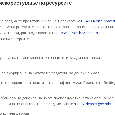
 искористување на ресурсите
на средба со претставниците на Проектот на
USAID North Maced
тување на ресурсите. На состанокот разговаравме за позитивни
ничката поддршка од Проектот на
USAID North Macedonia
за
ње на ресурсите.
ување на организациските капацитети за администрирање на
 за ажурирање на базата на податоци за данок на имот,
т со поддршка на практикант, за чиј ангажман Проектот обезбе
аќањето на данокот на имот, преку едукативната кампања “Мој
страница на општината на следниот линк:
https://debrca.gov.mk/
 Општина Дебрца