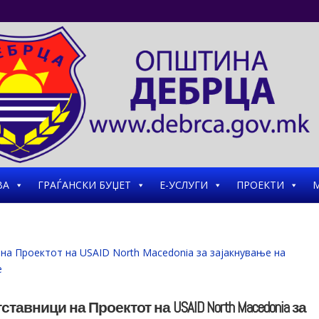
ВА
ГРАЃАНСКИ БУЏЕТ
Е-УСЛУГИ
ПРОЕКТИ
М
авници на Проектот на USAID North Macedonia за