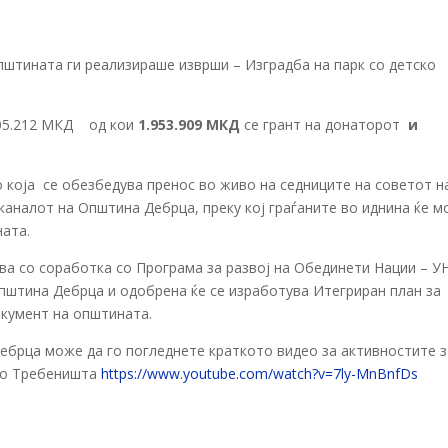
пштината ги реализираше изврши – Изградба на парк со детско
.605.212 МКД од кои
1.953.909
МКД
се грант на донаторот
и
.
о која се обезбедува пренос во живо на седниците на советот н
каналот на Општина Дебрца, преку кој граѓаните во иднина ќе 
ната.
а со соработка со Програма за развој на Обединети Нации – У
општина Дебрца и одобрена ќе се изработува Итегриран план за
окумент на општината.
ебрца може да го погледнете краткото видео за активностите з
ело Требеништа
https://www.youtube.com/watch?v=7ly-MnBnfDs