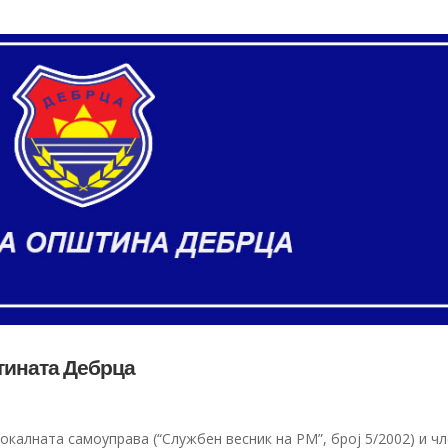
штината Дебрца
локалната самоуправа (“Службен весник на РМ”, број 5/2002) и ч