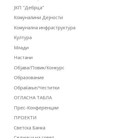
ЈКП "Дебрца"
Комуналини Дејности
Комунална инфраструктура
Култура
Млади
Настани
Објава/Повик/Конкурс
Образование
Обраќање/Честитки
ОГЛАСНА ТАБЛА
Прес-Конференции
ПРОЕКТИ
Светска Банка
Седници на совет