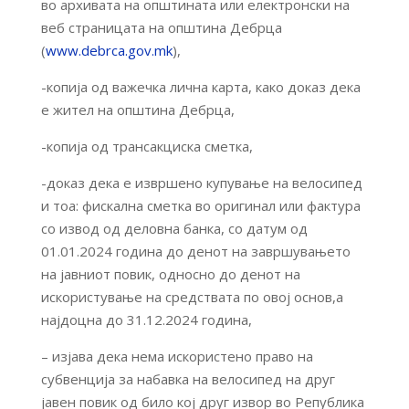
во архивата на општината или електронски на
веб страницата на општина Дебрца
(
www.debrca.gov.mk
),
-копија од важечка лична карта, како доказ дека
е жител на општина Дебрца,
-копија од трансакциска сметка,
-доказ дека е извршено купување на велосипед
и тоа: фискална сметка во оригинал или фактура
со извод од деловна банка, со датум од
01.01.2024 година до денот на завршувањето
на јавниот повик, односно до денот на
искористување на средствата по овој основ,а
најдоцна до 31.12.2024 година,
– изјава дека нема искористено право на
субвенција за набавка на велосипед на друг
јавен повик од било кој друг извор во Република