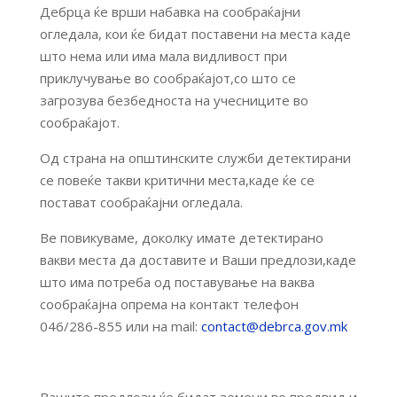
Дебрца ќе врши набавка на сообраќајни
огледала, кои ќе бидат поставени на места каде
што нема или има мала видливост при
приклучување во сообраќајот,со што се
загрозува безбедноста на учесниците во
сообраќајот.
Од страна на општинските служби детектирани
се повеќе такви критични места,каде ќе се
постават сообраќајни огледала.
Ве повикуваме, доколку имате детектирано
вакви места да доставите и Ваши предлози,каде
што има потреба од поставување на ваква
сообраќајна опрема на контакт телефон
046/286-855 или на mail:
contact@debrca.gov.mk
Вашите предлози ќе бидат земени во предвид и