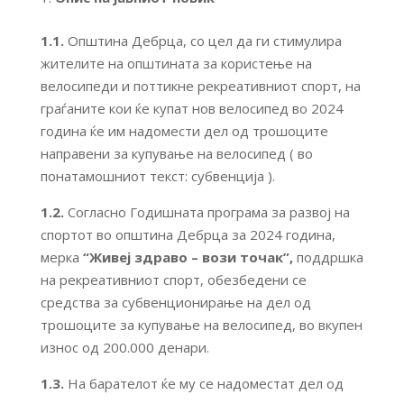
1.1.
Општина Дебрца, со цел да ги стимулира
жителите на општината за користење на
велосипеди и поттикне рекреативниот спорт, на
граѓаните кои ќе купат нов велосипед во 2024
година ќе им надомести дел од трошоците
направени за купување на велосипед ( во
понатамошниот текст: субвенција ).
1.2.
Согласно Годишната програма за развој на
спортот во општина Дебрца за 2024 година,
мерка
“Живеј здраво – вози точак
”,
поддршка
на рекреативниот спорт, обезбедени се
средства за субвенционирање на дел од
трошоците за купување на велосипед, во вкупен
износ од 200.000 денари.
1.3.
На барателот ќе му се надоместат дел од