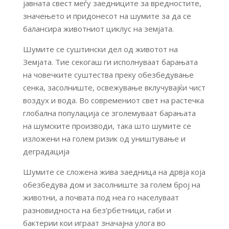
јавната свест меѓу заедниците за вредностите,
значењето и придонесот на шумите за да се
балансира животниот циклус на земјата.
Шумите се суштински дел од животот на
Земјата. Тие секогаш ги исполнуваат барањата
на човечките суштества преку обезбедување
сенка, засолниште, освежување вклучувајќи чист
воздух и вода. Во современиот свет на растечка
глобална популација се зголемуваат барањата
на шумските производи, така што шумите се
изложени на голем ризик од уништување и
деградација
Шумите се сложена жива заедница на дрвја која
обезбедува дом и засолниште за голем број на
животни, а почвата под неа го населуваат
разновидноста на без’рбетници, габи и
бактерии кои играат значајна улога во