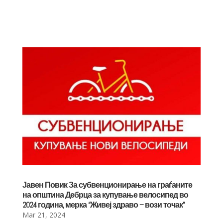
Јавен Повик За субвенционирање на граѓаните
на општина Дебрца за купување велосипед во
2024 година, мерка “Живеј здраво – вози точак”
Mar 21, 2024