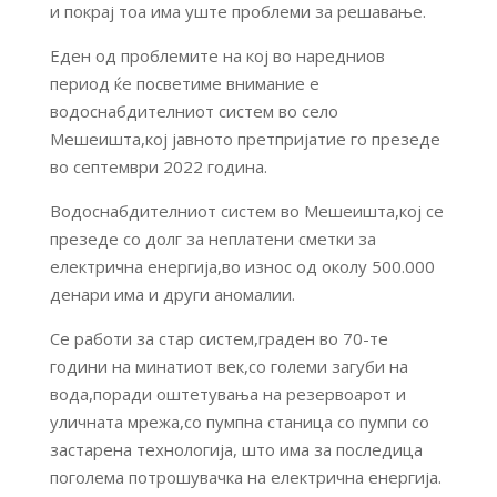
и покрај тоа има уште проблеми за решавање.
Еден од проблемите на кој во наредниов
период ќе посветиме внимание е
водоснабдителниот систем во село
Мешеишта,кој јавното претпријатие го презеде
во септември 2022 година.
Водоснабдителниот систем во Мешеишта,кој се
презеде со долг за неплатени сметки за
електрична енергија,во износ од околу 500.000
денари има и други аномалии.
Се работи за стар систем,граден во 70-те
години на минатиот век,со големи загуби на
вода,поради оштетувања на резервоарот и
уличната мрежа,со пумпна станица со пумпи со
застарена технологија, што има за последица
поголема потрошувачка на електрична енергија.