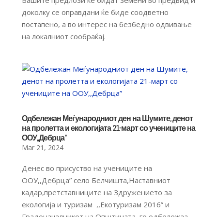
доколку се оправдани ќе биде соодветно
постапено, а во интерес на безбедно одвивање
на локалниот сообраќај.
Одбележан Меѓународниот ден на Шумите, денот
на пролетта и екологијата 21-март со учениците на
ООУ,,Дебрца”
Mar 21, 2024
Денес во присуство на учениците на
ООУ,,Дебрца” село Белчишта,Наставниот
кадар,претставниците на Здружението за
екологија и туризам ,,Екотуризам 2016” и
Градоначалникот на Општината го одбележаа