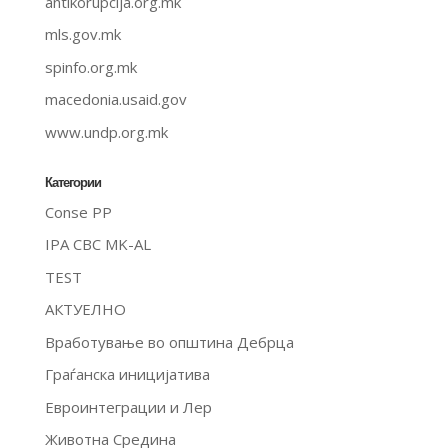
antikorupcija.org.mk
mls.gov.mk
spinfo.org.mk
macedonia.usaid.gov
www.undp.org.mk
Категории
Conse PP
IPA CBC MK-AL
TEST
АКТУЕЛНО
Вработување во општина Дебрца
Граѓанска иницијатива
Евроинтеграции и Лер
Животна Средина