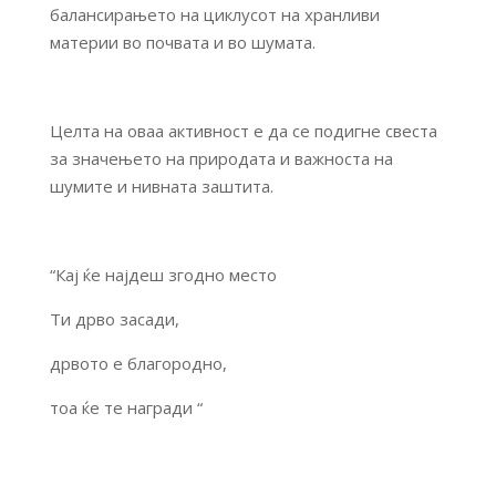
балансирањето на циклусот на хранливи
материи во почвата и во шумата.
Целта на оваа активност е да се подигне свеста
за значењето на природата и важноста на
шумите и нивната заштита.
“Кај ќе најдеш згодно место
Ти дрво засади,
дрвото е благородно,
тоа ќе те награди “