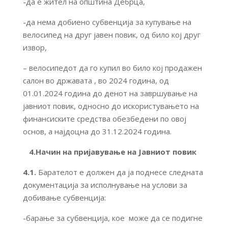
-да е жител на општина Дебрца,
-да нема добиено субвенција за купување на
велосипед на друг јавен повик, од било кој друг
извор,
– велосипедот да го купил во било кој продажен
салон во државата , во 2024 година, од
01.01.2024 година до денот на завршување на
јавниот повик, односно до искористувањето на
финансиските средства обезбедени по овој
основ, а најдоцна до 31.12.2024 година.
4.Начин на пријавување на Јавниот повик
4.1.
Барателот е должен да ја поднесе следната
документација за исполнување на услови за
добивање субвенција:
-барање за субвенција, кое може да се подигне