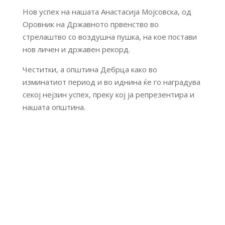
Нов успех на нашата Анастасија Мојсовска, од
Оровник на Државното првенство во
стрелаштво со воздушна пушка, на кое постави
нов личен и државен рекорд.
Честитки, а општина Дебрца како во
изминатиот период и во иднина ќе го наградува
секој нејзин успех, преку кој ја репрезентира и
нашата општина.