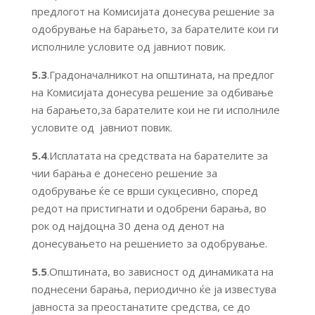
предлогот на Комисијата донесува решение за
одобрување на барањето, за барателите кои ги
исполниле условите од јавниот повик.
5.3
.Градоначалникот на општината, на предлог
на Комисијата донесува решение за одбивање
на барањето,за барателите кои не ги исполниле
условите од јавниот повик.
5.4
.Исплатата на средствата на барателите за
чии барања е донесено решение за
одобрување ќе се врши сукцесивно, според
редот на пристигнати и одобрени барања, во
рок од најдоцна 30 дена од денот на
донесувањето на решението за одобрување.
5.5
.Општината, во зависност од динамиката на
поднесени барања, периодично ќе ја известува
јавноста за преостанатите средства, се до