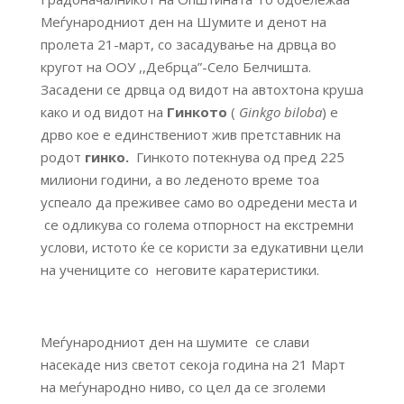
Меѓународниот ден на Шумите и денот на
пролета 21-март, со засадување на дрвца во
кругот на ООУ ,,Дебрца”-Село Белчишта.
Засадени се дрвца од видот на автохтона круша
како и од видот на
Гинкото
(
Ginkgo biloba
) е
дрво кое е единствениот жив претставник на
родот
гинко
.
Гинкото потекнува од пред 225
милиони години, а во леденото време тоа
успеало да преживее само во одредени места и
се одликува со голема отпорност на екстремни
услови, истото ќе се користи за едукативни цели
на учениците со неговите каратеристики.
Меѓународниот ден на шумите се слави
насекаде низ светот секоја година на 21 Март
на меѓународно ниво, со цел да се зголеми