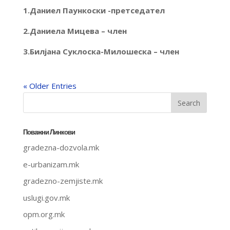
1.Даниел Паункоски -претседател
2.Даниела Мицева – член
3.Билјана Суклоска-Милошеска – член
« Older Entries
Поважни Линкови
gradezna-dozvola.mk
e-urbanizam.mk
gradezno-zemjiste.mk
uslugi.gov.mk
opm.org.mk