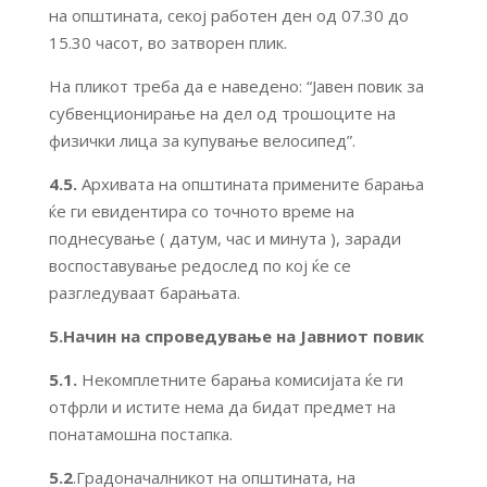
на општината, секој работен ден од 07.30 до
15.30 часот, во затворен плик.
На пликот треба да е наведено: “Јавен повик за
субвенционирање на дел од трошоците на
физички лица за купување велосипед”.
4.5.
Архивата на општината примените барања
ќе ги евидентира со точното време на
поднесување ( датум, час и минута ), заради
воспоставување редослед по кој ќе се
разгледуваат барањата.
5.Начин на спроведување на Јавниот повик
5.1.
Некомплетните барања комисијата ќе ги
отфрли и истите нема да бидат предмет на
понатамошна постапка.
5.2
.Градоначалникот на општината, на