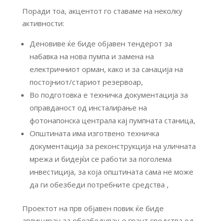
Поради тоа, акцентот го ставаме на неколку
активности:
Деновиве ќе биде објавен тендерот за
набавка на нова пумпа и замена на
електричниот орман, како и за санација на
постојниот/стариот резервоар,
Во подготовка е техничка документација за
оправданост од инсталирање на
фотонапонска централа кај пумпната станица,
Општината има изготвено техничка
документација за реконструкција на уличната
мрежа и бидејќи се работи за поголема
инвестиција, за која општината сама не може
да ги обезбеди потребните средства ,
Проектот на прв објавен повик ќе биде
аплициран за обезбедување грант средства од