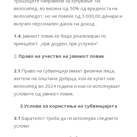
трошоците направени за купување на
велосипед, во висина од 50% од вредноста на
велосипедот, но не повеќе од 3.000,00 денари и
вклучен персонален данок на доход .
1.4.
Јавниот повик ќе биде реализиран по
принципот „прв дојден, прв услужен“.
Право на учество на Јавниот повик
2.1
.Право на субвенција имаат физички лица,
жители на општина Дебрца, кои ќе купат нов
велосипед во 2024 година и кои ги исполнуваат
условите од јавниот повик.
3.Услови за користење на субвенцијата
3.1
.Барателот треба да ги исполнува следните
услови: