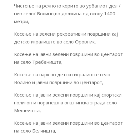
Чистење на речното корито во урбаниот дел /
низ село/ Волино,во должина од околу 1400
метри,
Косење на зелени рекреативни површини кај
детско игралиште во село Оровник,
Косење на јавни зелени површини во центарот
на село Требеништа,
Косење на парк во детско игралиште село
Волино и јавни површини во центарот,
Косење на јавни зелени површини кај спортски
полигон и поранешна општинска зграда село
Мешеишта,
Косење на јавни зелени површини во центарот
на село Белчишта,