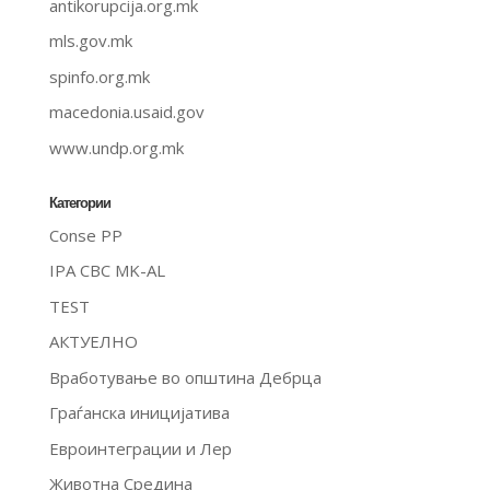
antikorupcija.org.mk
mls.gov.mk
spinfo.org.mk
macedonia.usaid.gov
www.undp.org.mk
Категории
Conse PP
IPA CBC MK-AL
TEST
АКТУЕЛНО
Вработување во општина Дебрца
Граѓанска иницијатива
Евроинтеграции и Лер
Животна Средина