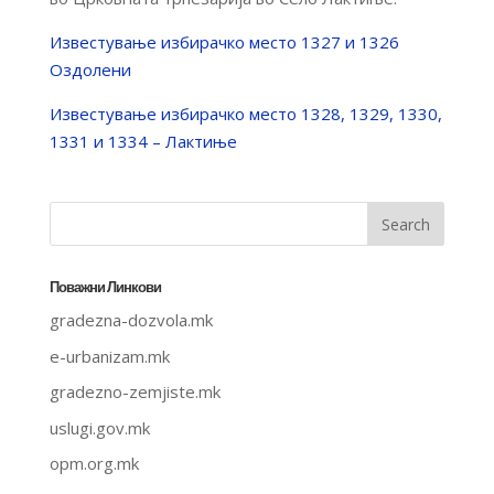
Известување избирачко место 1327 и 1326
Оздолени
Известување избирачко место 1328, 1329, 1330,
1331 и 1334 – Лактиње
Поважни Линкови
gradezna-dozvola.mk
e-urbanizam.mk
gradezno-zemjiste.mk
uslugi.gov.mk
opm.org.mk