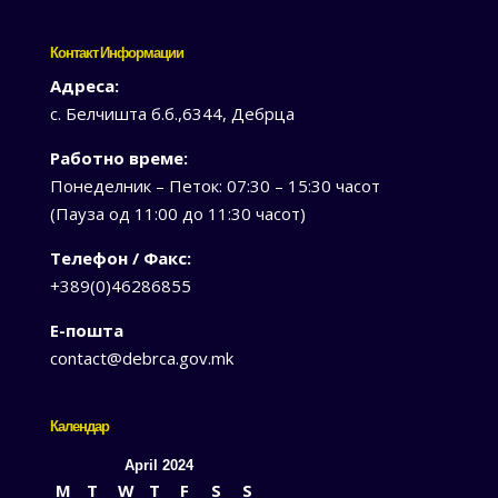
Контакт Информации
Адреса:
с. Белчишта б.б.,6344, Дебрца
Работно време:
Понеделник – Петок: 07:30 – 15:30 часот
(Пауза од 11:00 до 11:30 часот)
Телефон / Факс:
+389(0)46286855
Е-пошта
contact@debrca.gov.mk
Календар
April 2024
M
T
W
T
F
S
S