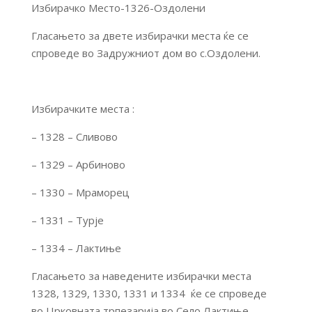
Избирачко Место-1326-Оздолени
Гласањето за двете избирачки места ќе се
спроведе во Задружниот дом во с.Оздолени.
Избирачките места :
– 1328 – Сливово
– 1329 – Арбиново
– 1330 – Мраморец
– 1331 – Турје
– 1334 – Лактиње
Гласањето за наведените избирачки места
1328, 1329, 1330, 1331 и 1334 ќе се спроведе
во Црковната трпезарија во Село Лактиње.