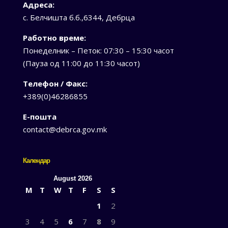
Адреса:
с. Белчишта б.б.,6344, Дебрца
Работно време:
Понеделник – Петок: 07:30 – 15:30 часот
(Пауза од 11:00 до 11:30 часот)
Телефон / Факс:
+389(0)46286855
Е-пошта
contact@debrca.gov.mk
Календар
August 2026
M
T
W
T
F
S
S
1
2
3
4
5
6
7
8
9