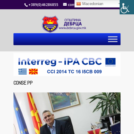
Macedonian
+389(0)46286855
contact@debrca.gov.mk
CONSE PP