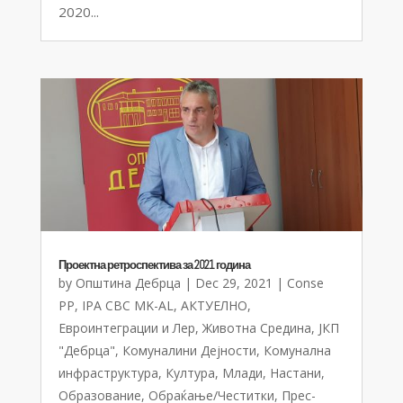
2020...
Проектна ретроспектива за 2021 година
by
Општина Дебрца
|
Dec 29, 2021
|
Conse
PP
,
IPA CBC MK-AL
,
АКТУЕЛНО
,
Евроинтеграции и Лер
,
Животна Средина
,
ЈКП
"Дебрца"
,
Комуналини Дејности
,
Комунална
инфраструктура
,
Култура
,
Млади
,
Настани
,
Образование
,
Обраќање/Честитки
,
Прес-