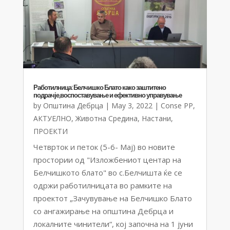
Работилница: Белчишко Блато како заштитено
подрачје,воспоставување и ефективно управување
by
Општина Дебрца
|
May 3, 2022
|
Conse PP
,
АКТУЕЛНО
,
Животна Средина
,
Настани
,
ПРОЕКТИ
Четврток и петок (5-6- Мај) во новите
простории од "Изложбениот центар на
Белчишкото блато" во с.Белчишта ќе се
одржи работилницата во рамките на
проектот „Зачувување на Белчишко Блато
со ангажирање на општина Дебрца и
локалните чинители“, кој започна на 1 јуни