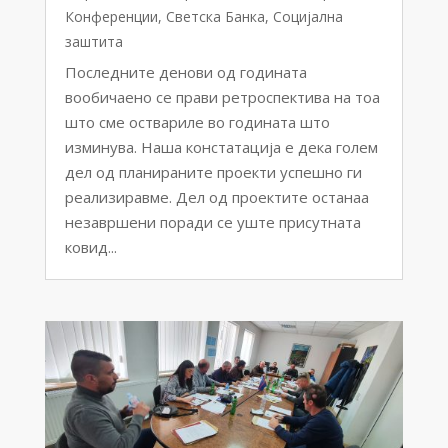
Конференции
,
Светска Банка
,
Социјална
заштита
Последните денови од годината
вообичаено се прави ретроспектива на тоа
што сме оствариле во годината што
изминува. Наша констатација е дека голем
дел од планираните проекти успешно ги
реализиравме. Дел од проектите останаа
незавршени поради се уште присутната
ковид...