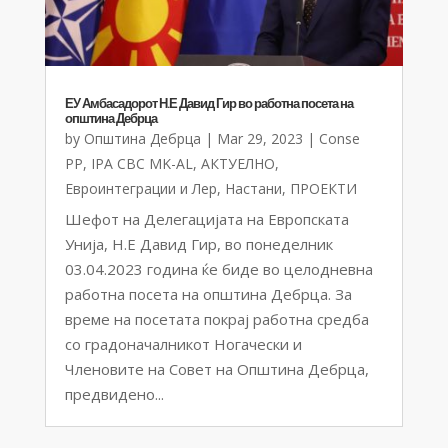
ЕУ Амбасадорот Н.Е Давид Гир во работна посета на
општина Дебрца
by
Општина Дебрца
|
Mar 29, 2023
|
Conse
PP
,
IPA CBC MK-AL
,
АКТУЕЛНО
,
Евроинтеграции и Лер
,
Настани
,
ПРОЕКТИ
Шефот на Делегацијата на Европската
Унија, Н.Е Давид Гир, во понеделник
03.04.2023 година ќе биде во целодневна
работна посета на општина Дебрца. За
време на посетата покрај работна средба
со градоначалникот Ногачески и
Членовите на Совет на Општина Дебрца,
предвидено...