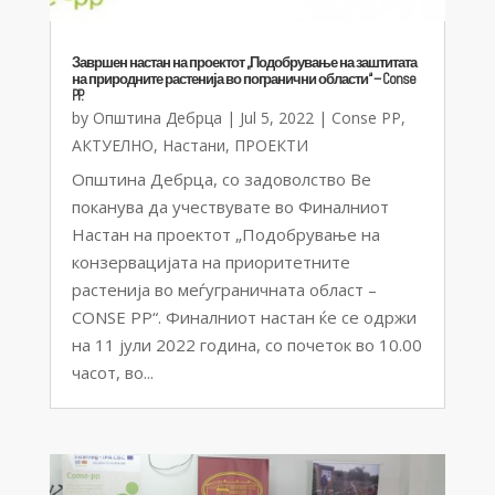
Завршен настан на проектот „Подобрување на заштитата
на природните растенија во погранични области“ – Conse
PP.
by
Општина Дебрца
|
Jul 5, 2022
|
Conse PP
,
АКТУЕЛНО
,
Настани
,
ПРОЕКТИ
Општина Дебрца, со задоволство Ве
поканува да учествувате во Финалниот
Настан на проектот „Подобрување на
конзервацијата на приоритетните
растенија во меѓуграничната област –
CONSE PP“. Финалниот настан ќе се одржи
на 11 јули 2022 година, со почеток во 10.00
часот, во...