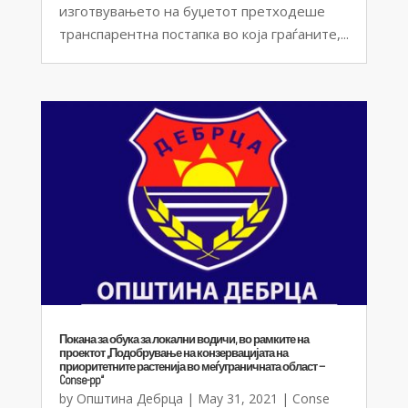
изготвувањето на буџетот претходеше
транспарентна постапка во која граѓаните,...
Покана за обука за локални водичи, во рамките на
проектот „Подобрување на конзервацијата на
приоритетните растенија во меѓуграничната област –
Conse-pp“
by
Општина Дебрца
|
May 31, 2021
|
Conse