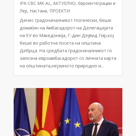
IPA CBC MK-AL
,
АКТУЕЛНО
,
Евроинтеграции и
Лер
,
Настани
,
ПРОЕКТИ
Денес градоначалникот Ногачески, беше
домаќин на Амбасадорот на Делегацијата
на ЕУ во Македонија, Г-дин Дејвид Гир,кој
беше во работна посета на општина
Дебрца. На средбата градоначалникот го
запозна евроамбасадорот со личната карта
на општината,нејзиното природно и...