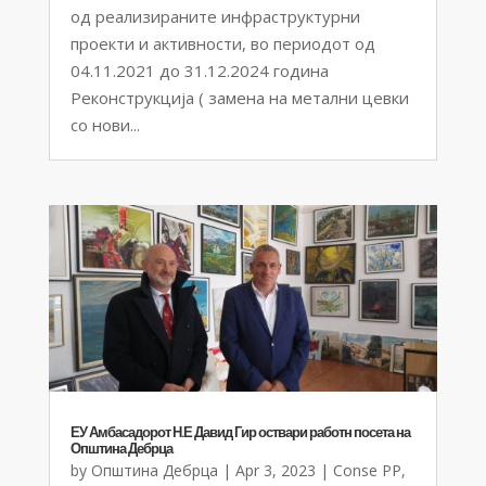
од реализираните инфраструктурни
проекти и активности, во периодот од
04.11.2021 до 31.12.2024 година
Реконструкција ( замена на метални цевки
со нови...
ЕУ Амбасадорот Н.Е Давид Гир оствари работн посета на
Општина Дебрца
by
Општина Дебрца
|
Apr 3, 2023
|
Conse PP
,