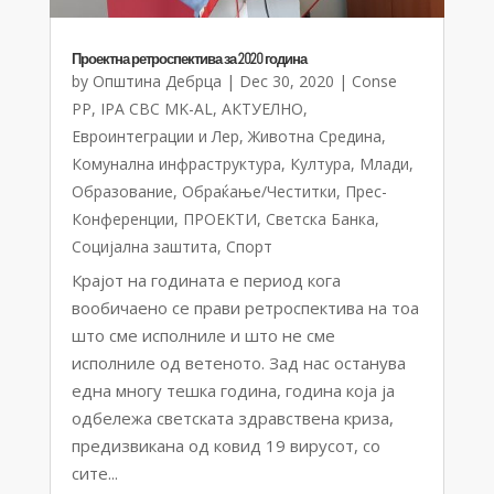
Проектна ретроспектива за 2020 година
by
Општина Дебрца
|
Dec 30, 2020
|
Conse
PP
,
IPA CBC MK-AL
,
АКТУЕЛНО
,
Евроинтеграции и Лер
,
Животна Средина
,
Комунална инфраструктура
,
Култура
,
Млади
,
Образование
,
Обраќање/Честитки
,
Прес-
Конференции
,
ПРОЕКТИ
,
Светска Банка
,
Социјална заштита
,
Спорт
Крајот на годината е период кога
вообичаено се прави ретроспектива на тоа
што сме исполниле и што не сме
исполниле од ветеното. Зад нас останува
една многу тешка година, година која ја
одбележа светската здравствена криза,
предизвикана од ковид 19 вирусот, со
сите...