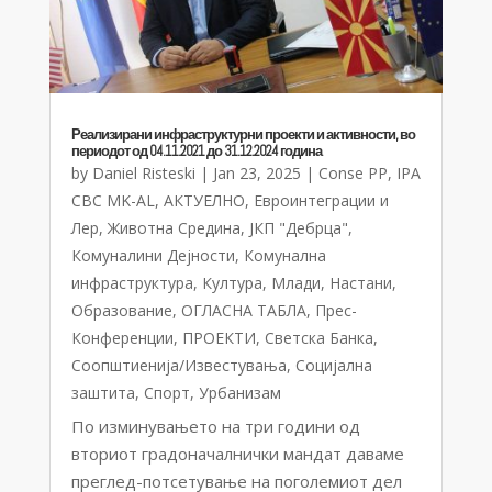
Реализирани инфраструктурни проекти и активности, во
периодот од 04.11.2021 до 31.12.2024 година
by
Daniel Risteski
|
Jan 23, 2025
|
Conse PP
,
IPA
CBC MK-AL
,
АКТУЕЛНО
,
Евроинтеграции и
Лер
,
Животна Средина
,
ЈКП "Дебрца"
,
Комуналини Дејности
,
Комунална
инфраструктура
,
Култура
,
Млади
,
Настани
,
Образование
,
ОГЛАСНА ТАБЛА
,
Прес-
Конференции
,
ПРОЕКТИ
,
Светска Банка
,
Соопштиенија/Известувања
,
Социјална
заштита
,
Спорт
,
Урбанизам
По изминувањето на три години од
вториот градоначалнички мандат даваме
преглед-потсетување на поголемиот дел