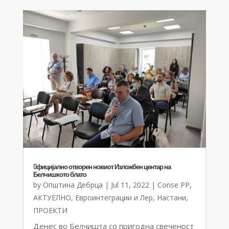
Oфицијално отворен новиот Изложбен центар на
Белчишкото блато
by
Општина Дебрца
|
Jul 11, 2022
|
Conse PP
,
АКТУЕЛНО
,
Евроинтеграции и Лер
,
Настани
,
ПРОЕКТИ
Денес во Белчишта со пригодна свеченост