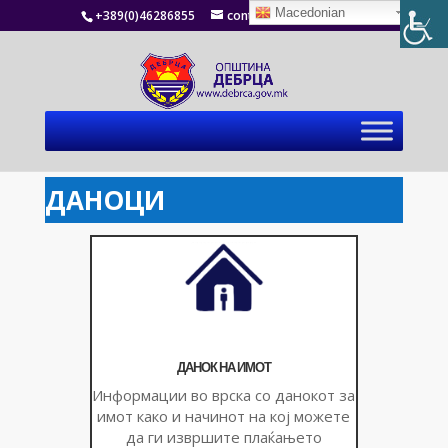
Macedonian
+389(0)46286855
contact@debrca.gov.mk
ДАНОЦИ
ДАНОК НА ИМОТ
Информации во врска со данокот за
имот како и начинот на кој можете
да ги извршите плаќањето