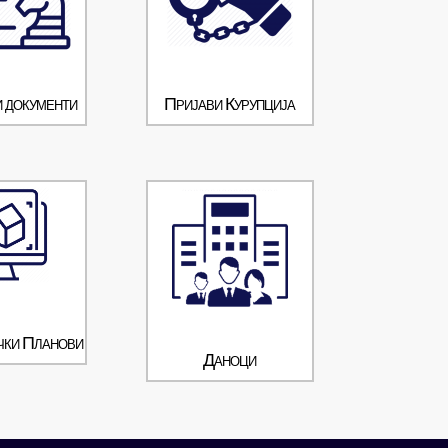
 документи
Пријави Курупција
чки Планови
Даноци