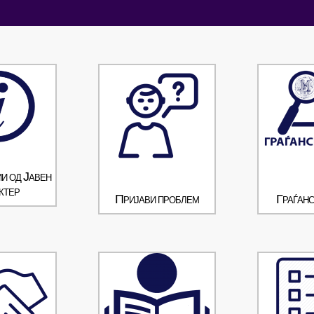
и од Јавен
ктер
Пријави проблем
Граѓанс