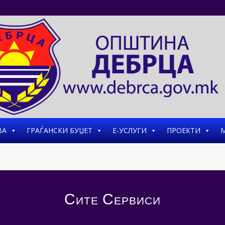
ВА
ГРАЃАНСКИ БУЏЕТ
Е-УСЛУГИ
ПРОЕКТИ
М
Сите Сервиси