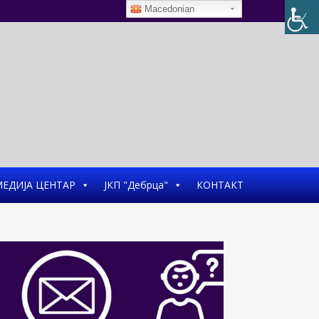
Macedonian
ЕДИЈА ЦЕНТАР
ЈКП "Дебрца"
КОНТАКТ