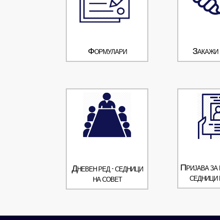
Формулари
Закажи
Пријава за 
Дневен ред - седници
седници 
на совет