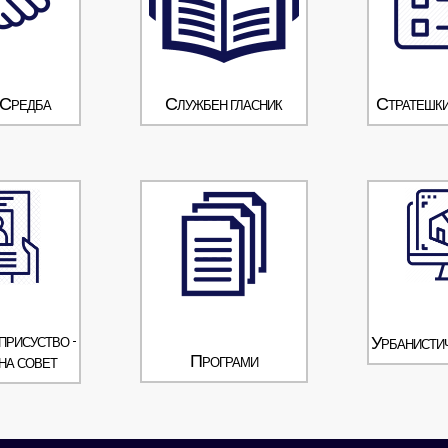
 Средба
Службен гласник
Стратешки
присуство -
Урбанисти
Програми
на совет