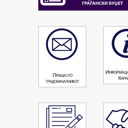
Информаци
Прашај го
Кара
градоначалникот