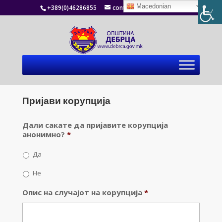
Macedonian
+389(0)46286855
contact@debrca.gov.mk
Пријави корупција
Дали сакате да пријавите корупција
анонимно?
*
Да
Не
Опис на случајот на корупција
*