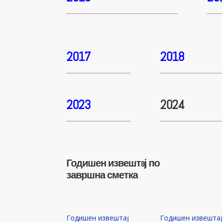
2017
2018
2023
2024
Годишен извештaј по
завршна сметка
Годишен извештaј
Годишен извешта