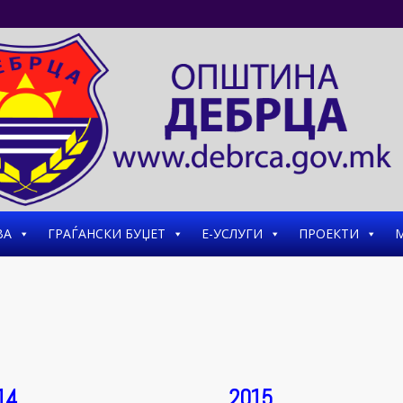
ВА
ГРАЃАНСКИ БУЏЕТ
Е-УСЛУГИ
ПРОЕКТИ
М
14
2015