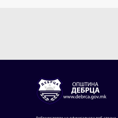
Добредојдовте на официјалната веб страна