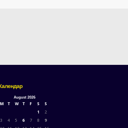
Календар
August 2026
M
T
W
T
F
S
S
1
2
3
4
5
6
7
8
9