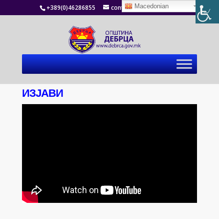
Macedonian
+389(0)46286855
contact@debrca.gov.mk
ИЗЈАВИ