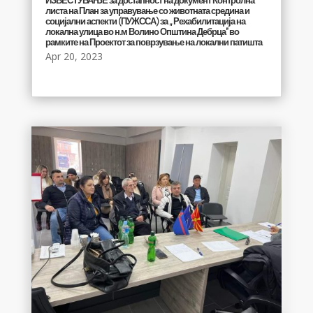
ИЗВЕСТУВАЊЕ за достапност на документ Контролна
листа на План за управување со животната средина и
социјални аспекти (ПУЖССА) за ,, Рехабилитација на
локална улица во н.м Волино Општина Дебрца” во
рамките на Проектот за поврзување на локални патишта
Apr 20, 2023