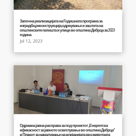
Започна реализацијата на Годишната програма за
изградба,реконструкција,одржување и заштита на
општинските патишта и улици во општина Дебрца за 2023
година
Jul 12, 2023
Одржана јавна расправа за под-проектот „Енергетска
ефикасност за јавното осветлување во општина Дебрца“
и Планот за намалување на влијанијата врз животната