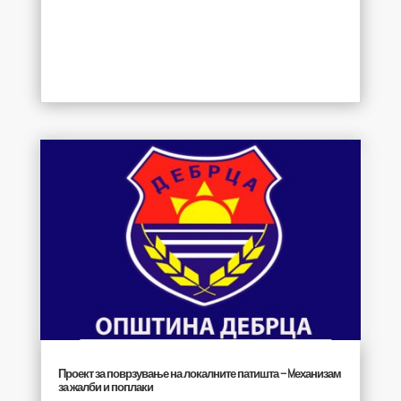
Проект за поврзување на локалните патишта – Mеханизам
за жалби и поплаки