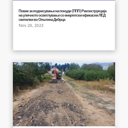
Повик за поднесување на понуди (ППП) Реконструкција
на уличното осветлување со енергетски ефикасни ЛЕД
светилки во Општина Дебрца
Nov 20, 2023