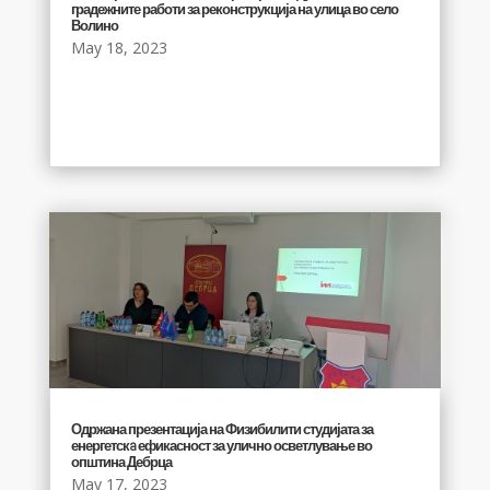
градежните работи за реконструкција на улица во село
Волино
May 18, 2023
Одржана презентација на Физибилити студијата за
енергетскa ефикасност за улично осветлување во
општина Дебрца
May 17, 2023