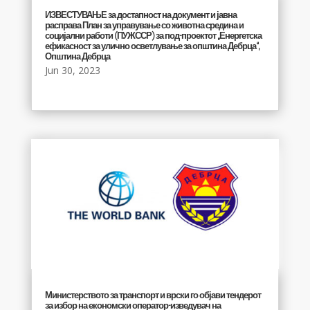
ИЗВЕСТУВАЊЕ за достапност на документ и јавна
расправа План за управување со животна средина и
социјални работи (ПУЖССР) за под-проектот „Енергетска
ефикасност за улично осветлување за општина Дебрца“,
Општина Дебрца
Jun 30, 2023
Министерството за транспорт и врски го објави тендерот
за избор на економски оператор-изведувач на