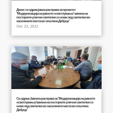
Денес се одржа јавна расправа за проектот
“Модернизација на јавното осветлување/ замена на
постојните улични светилки со нови лед светилки во
населените места во општина Дебрца”
Dec 23, 2022
Се одржа Јавната расправа за “Модернизација на јавното
осветлување/замена на постојните улични светилки со
нови лед светилки во населените места во општина
Дебрца”