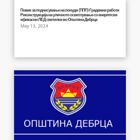
Повик за поднесување на понуди (ППП)-Градежни работи
Реконструкција на уличното осветлување со енергетски
ефикасни ЛЕД светилки во Општина Дебрца
May 13, 2024