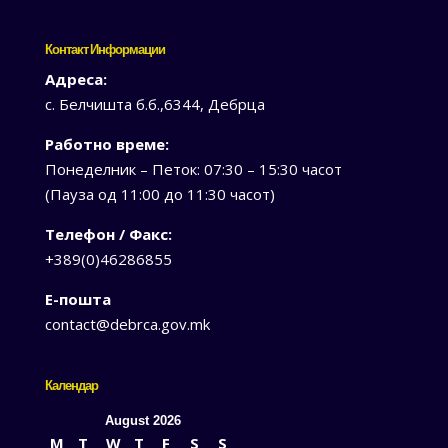
Контакт Информации
Адреса:
с. Белчишта б.б.,6344, Дебрца
Работно време:
Понеделник – Петок: 07:30 – 15:30 часот
(Пауза од 11:00 до 11:30 часот)
Телефон / Факс:
+389(0)46286855
Е-пошта
contact@debrca.gov.mk
Календар
August 2026
M
T
W
T
F
S
S