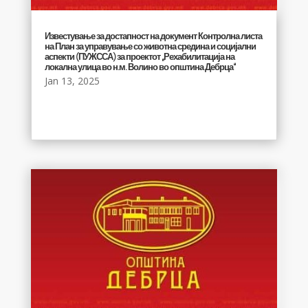
Известување за достапност на документ Контролна листа
на План за управување со животна средина и социјални
аспекти (ПУЖССА) за проектот „Рехабилитација на
локална улица во н.м. Волино во општина Дебрца“
Jan 13, 2025